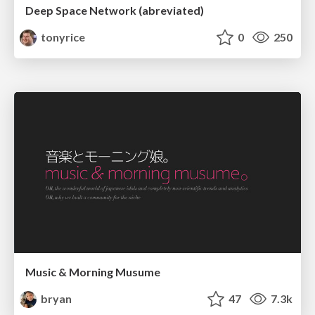
Deep Space Network (abreviated)
tonyrice
0
250
Music & Morning Musume
bryan
47
7.3k