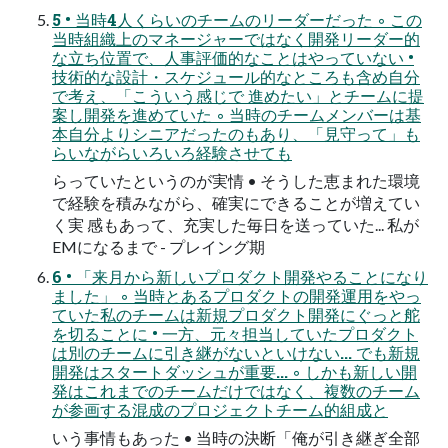
5 • 当時4人くらいのチームのリーダーだった ◦ この
当時組織上のマネージャーではなく開発リーダー的
な立ち位置で、人事評価的なことはやっていない •
技術的な設計・スケジュール的なところも含め自分
で考え、「こういう感じで 進めたい」とチームに提
案し開発を進めていた ◦ 当時のチームメンバーは基
本自分よりシニアだったのもあり、「見守って」も
らいながらいろいろ経験させても
らっていたというのが実情 • そうした恵まれた環境
で経験を積みながら、確実にできることが増えてい
く実 感もあって、充実した毎日を送っていた... 私が
EMになるまで - プレイング期
6 • 「来月から新しいプロダクト開発やることになり
ました」 ◦ 当時とあるプロダクトの開発運用をやっ
ていた私のチームは新規プロダクト開発にぐっと舵
を切ることに • 一方、元々担当していたプロダクト
は別のチームに引き継がないといけない... でも新規
開発はスタートダッシュが重要... ◦ しかも新しい開
発はこれまでのチームだけではなく、複数のチーム
が参画する混成のプロジェクトチーム的組成と
いう事情もあった • 当時の決断「俺が引き継ぎ全部