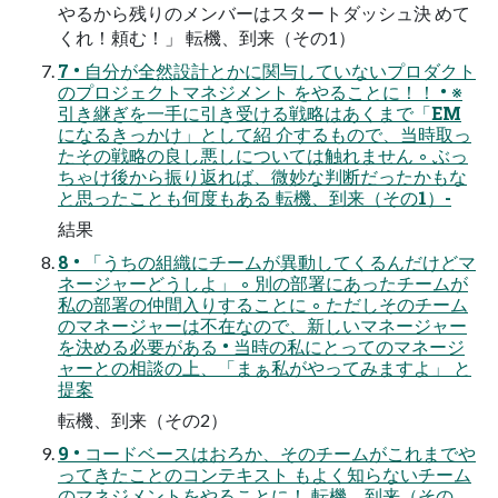
やるから残りのメンバーはスタートダッシュ決 めて
くれ！頼む！」 転機、到来（その1）
7 • 自分が全然設計とかに関与していないプロダクト
のプロジェクトマネジメント をやることに！！ • ※
引き継ぎを一手に引き受ける戦略はあくまで「EM
になるきっかけ」として紹 介するもので、当時取っ
たその戦略の良し悪しについては触れません ◦ ぶっ
ちゃけ後から振り返れば、微妙な判断だったかもな
と思ったことも何度もある 転機、到来（その1）-
結果
8 • 「うちの組織にチームが異動してくるんだけどマ
ネージャーどうしよ」 ◦ 別の部署にあったチームが
私の部署の仲間入りすることに ◦ ただしそのチーム
のマネージャーは不在なので、新しいマネージャー
を決める必要がある • 当時の私にとってのマネージ
ャーとの相談の上、「まぁ私がやってみますよ」 と
提案
転機、到来（その2）
9 • コードベースはおろか、そのチームがこれまでや
ってきたことのコンテキスト もよく知らないチーム
のマネジメントをやることに！ 転機、到来（その