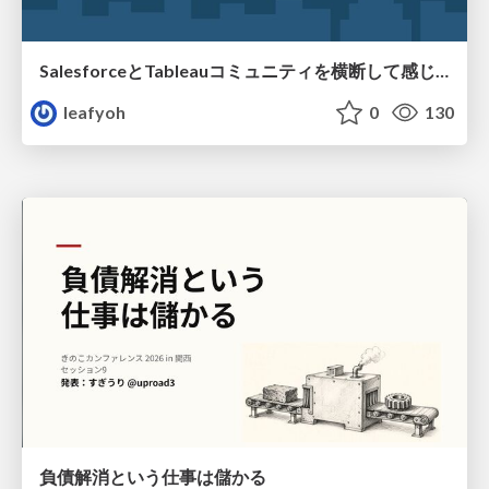
SalesforceとTableauコミュニティを横断して感じたこと（Osaka Dreamin）
leafyoh
0
130
負債解消という仕事は儲かる