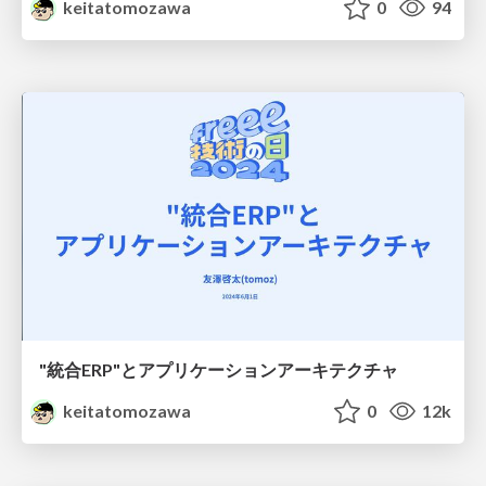
keitatomozawa
0
94
"統合ERP"とアプリケーションアーキテクチャ
keitatomozawa
0
12k