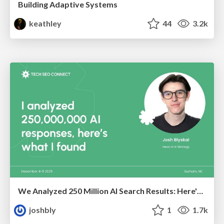
Building Adaptive Systems
keathley
44
3.2k
We Analyzed 250 Million AI Search Results: Here's What I Found
joshbly
1
1.7k