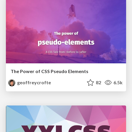
The Power of CSS Pseudo Elements
geoffreycrofte
82
6.5k