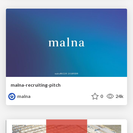
malna-recruiting-pitch
malna
0
24k