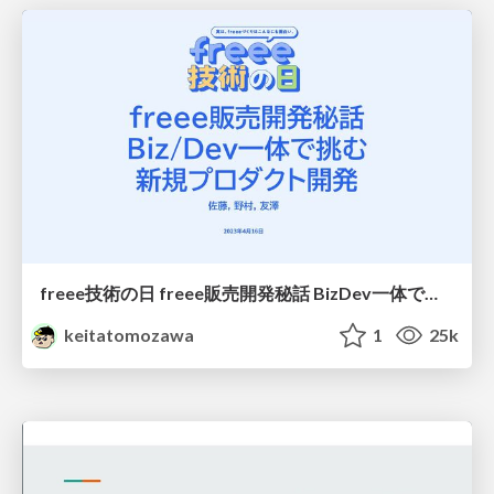
freee技術の日 freee販売開発秘話 BizDev一体で挑む新規プロダクト開発 / How was freee sales management developed
keitatomozawa
1
25k