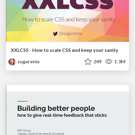
XXLCSS - How to scale CSS and keep your sanity
sugarenia
249
1.3M