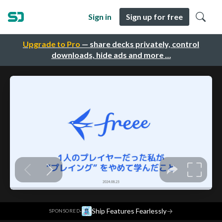
Sign in
Sign up for free
Upgrade to Pro
— share decks privately, control
downloads, hide ads and more …
·
Ship Features Fearlessly
→
SPONSORED