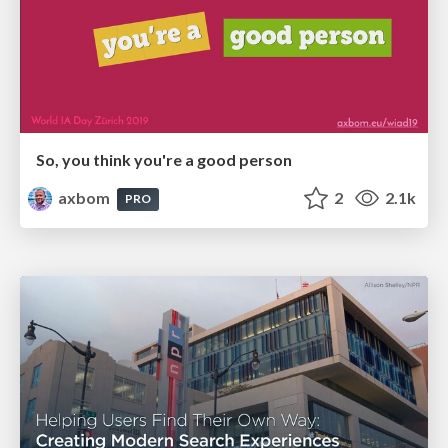
So, you think you're a good person
axbom
2
2.1k
PRO