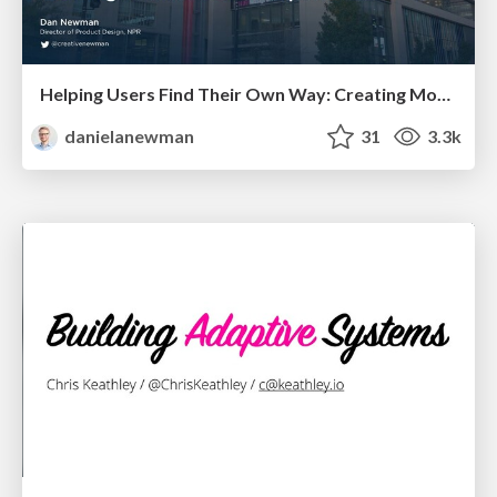
Helping Users Find Their Own Way: Creating Modern Search Experiences
danielanewman
31
3.3k