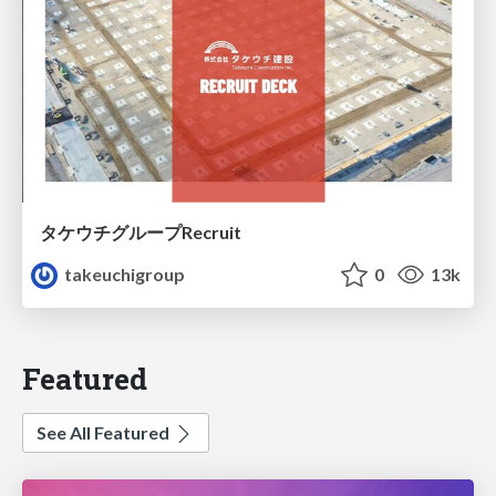
タケウチグループRecruit
takeuchigroup
0
13k
Featured
See All Featured