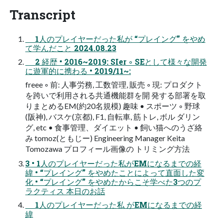
Transcript
1人のプレイヤーだった私が “プレイング” をやめ
て学んだこと 2024.08.23
2 経歴 • 2016~2019: SIer ◦ SEとして様々な開発
に遊軍的に携わる • 2019/11~:
freee ◦ 前: ⼈事労務, ⼯数管理, 販売 ◦ 現: プロダクト
を跨いで利⽤される共通機能群を開 発する部署を取
りまとめるEM(約20名規模) 趣味 • スポーツ ◦ 野球
(阪神), バスケ(京都), F1, ⾃転⾞, 筋トレ, ボル ダリン
グ, etc • 食事管理、ダイエット • 飼い猫へのうざ絡
み tomoz(ともじー) Engineering Manager Keita
Tomozawa プロフィール画像の トリミング⽅法
3 • 1人のプレイヤーだった私がEMになるまでの経
緯 • “プレイング” をやめたことによって直面した変
化 • “プレイング” をやめたからこそ学べた3つのプ
ラクティス 本日のお話
1人のプレイヤーだった私 がEMになるまでの経
緯