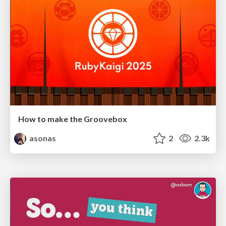
How to make the Groovebox
asonas
2
2.3k