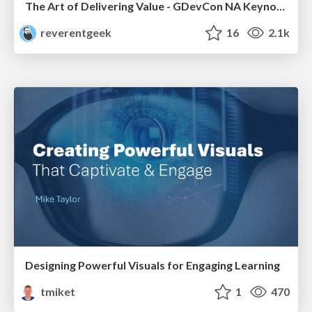
The Art of Delivering Value - GDevCon NA Keynote
reverentgeek
16
2.1k
Designing Powerful Visuals for Engaging Learning
tmiket
1
470