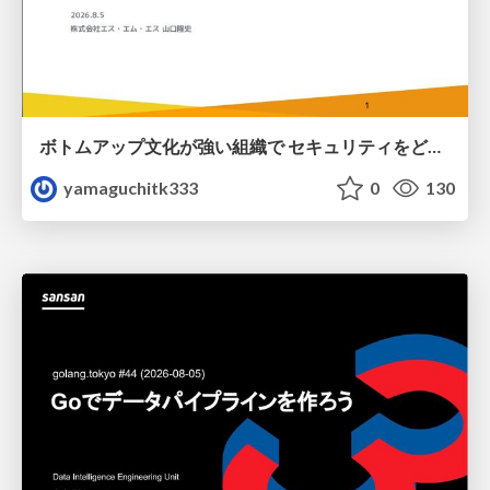
ボトムアップ文化が強い組織で セキュリティをどう根付かせていくかの現在進行形の話 / Making Security Stick in a Bottom-Up Organization
yamaguchitk333
0
130