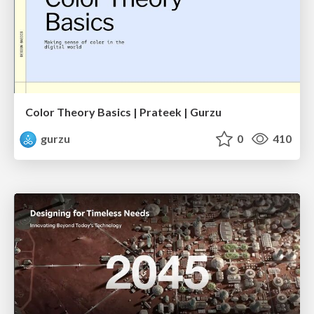
Color Theory Basics | Prateek | Gurzu
gurzu
0
410