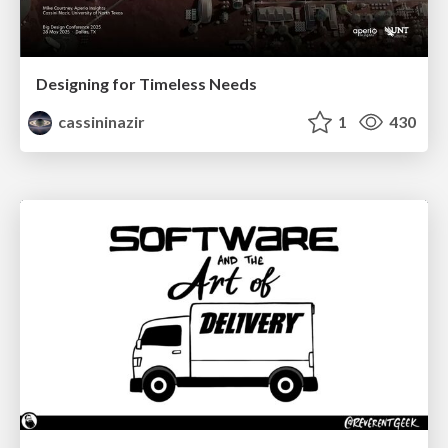
Designing for Timeless Needs
cassininazir
1
430