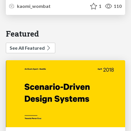
kaomi_wombat
1
110
Featured
See All Featured