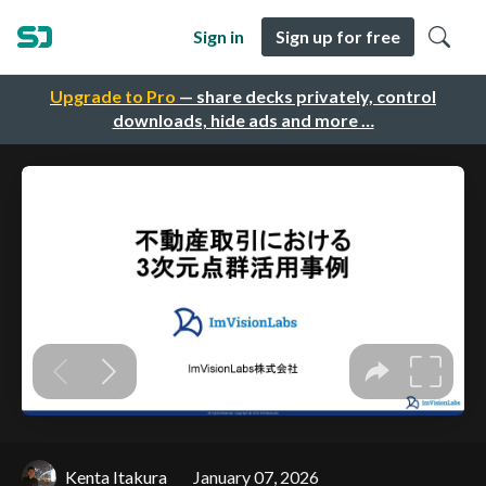
Sign in
Sign up for free
Upgrade to Pro
— share decks privately, control
downloads, hide ads and more …
Kenta Itakura
January 07, 2026