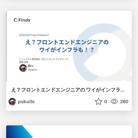
え？フロントエンドエンジニアの ワイがインフラも！？
puku0x
0
280