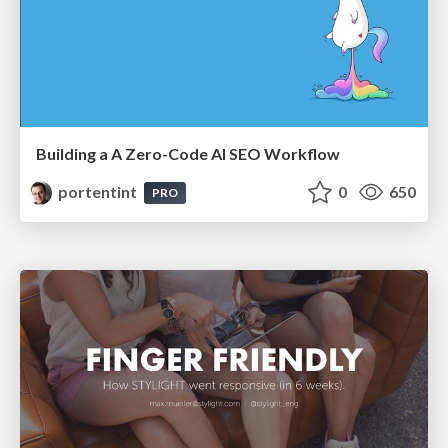
Building a A Zero-Code AI SEO Workflow
portentint
0
650
PRO