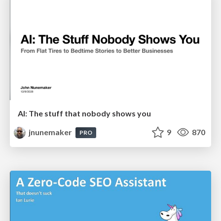
AI: The stuff that nobody shows you
jnunemaker
9
870
PRO