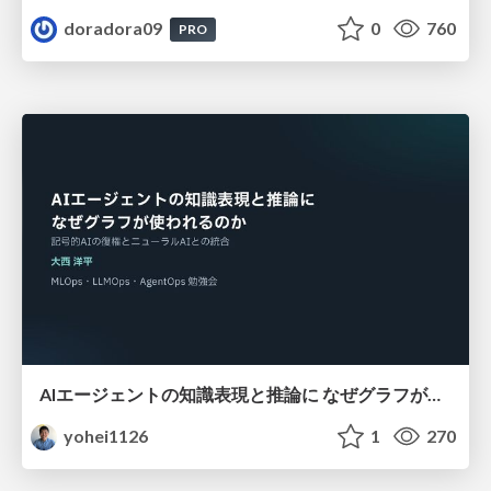
doradora09
0
760
PRO
AIエージェントの知識表現と推論に なぜグラフが使われるのか - 記号的AIの復権とニューラルAIとの統合
yohei1126
1
270