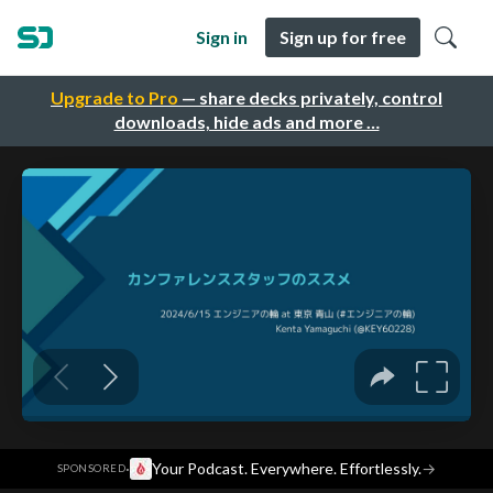
Sign in
Sign up for free
Upgrade to Pro
— share decks privately, control
downloads, hide ads and more …
·
Your Podcast. Everywhere. Effortlessly.
→
SPONSORED