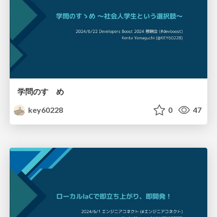
学問のすゝめ
key60228
0
47