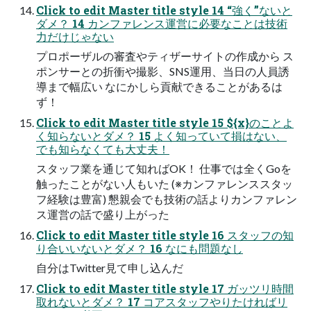
Click to edit Master title style 14 “強く”ないと
ダメ？ 14 カンファレンス運営に必要なことは技術
力だけじゃない
プロポーザルの審査やティザーサイトの作成から ス
ポンサーとの折衝や撮影、SNS運用、当日の人員誘
導まで幅広い なにかしら貢献できることがあるは
ず！
Click to edit Master title style 15 ${x}のことよ
く知らないとダメ？ 15 よく知っていて損はない、
でも知らなくても大丈夫！
スタッフ業を通じて知ればOK！ 仕事では全くGoを
触ったことがない人もいた (※カンファレンススタッ
フ経験は豊富) 懇親会でも技術の話よりカンファレン
ス運営の話で盛り上がった
Click to edit Master title style 16 スタッフの知
り合いいないとダメ？ 16 なにも問題なし
自分はTwitter見て申し込んだ
Click to edit Master title style 17 ガッツリ時間
取れないとダメ？ 17 コアスタッフやりたければリ