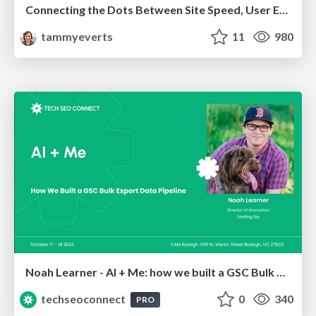
Connecting the Dots Between Site Speed, User Experience & Your Business [WebExpo 2025]
tammyeverts
11
980
Noah Learner - AI + Me: how we built a GSC Bulk Export data pipeline
techseoconnect
0
340
PRO