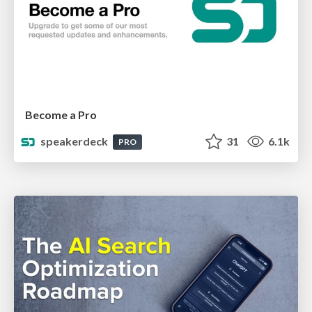
Become a Pro
speakerdeck
31
6.1k
PRO