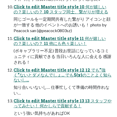
Click to edit Master title style 10 何が嬉しい
の？楽しいの？ 10 スタッフ同士、繋がりが増える
同じゴールを一定期間共有した繋がり アイコンと顔
が一致する 他のイベントへのお誘いも！ photo by
Peacock san (@peacock0803sz)
Click to edit Master title style 11 何が嬉しい
の？楽しいの？ 11 他にも色々楽しい！
(ボキャブラリー不足) 普段お世話になっているコミ
ュニティに貢献できる 当日いろんな人に会える 感謝
される！
Click to edit Master title style 12 12 でも”強
く”ないとダメなんでしょ… でも${x}のことよく知ら
ないし…
知り合いいないし… 仕事忙しくて準備の時間作れな
い…
Click to edit Master title style 13 13 スタッフや
ってみたい！ 何かしらで貢献する！
という強い気持ちがあればOK