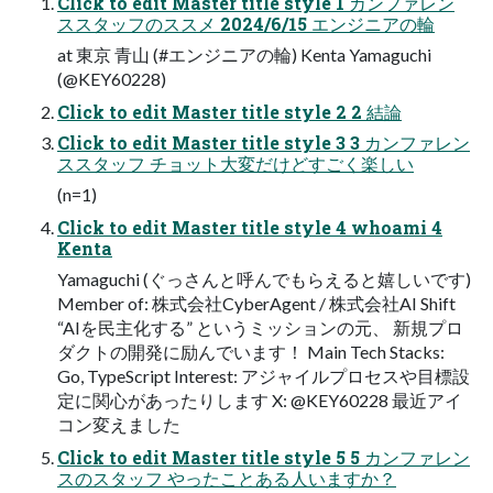
Click to edit Master title style 1 カンファレン
ススタッフのススメ 2024/6/15 エンジニアの輪
at 東京 青山 (#エンジニアの輪) Kenta Yamaguchi
(@KEY60228)
Click to edit Master title style 2 2 結論
Click to edit Master title style 3 3 カンファレン
ススタッフ チョット大変だけどすごく楽しい
(n=1)
Click to edit Master title style 4 whoami 4
Kenta
Yamaguchi (ぐっさんと呼んでもらえると嬉しいです)
Member of: 株式会社CyberAgent / 株式会社AI Shift
“AIを民主化する” というミッションの元、 新規プロ
ダクトの開発に励んでいます！ Main Tech Stacks:
Go, TypeScript Interest: アジャイルプロセスや目標設
定に関心があったりします X: @KEY60228 最近アイ
コン変えました
Click to edit Master title style 5 5 カンファレン
スのスタッフ やったことある人いますか？