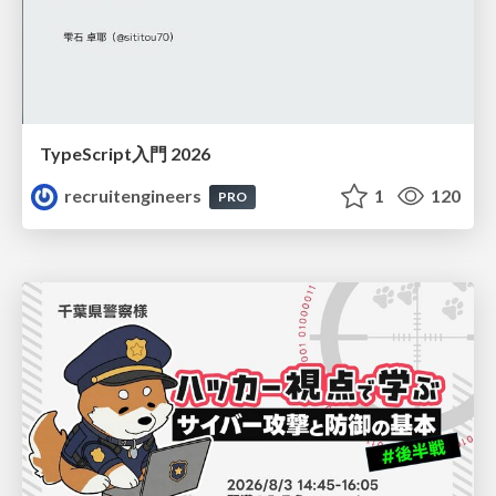
TypeScript入門 2026
recruitengineers
1
120
PRO