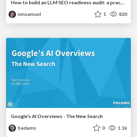
How to build an LLM SEO readiness audit: a practical framework
nmsamuel
1
820
Google's AI Overviews - The New Search
badams
0
1.1k