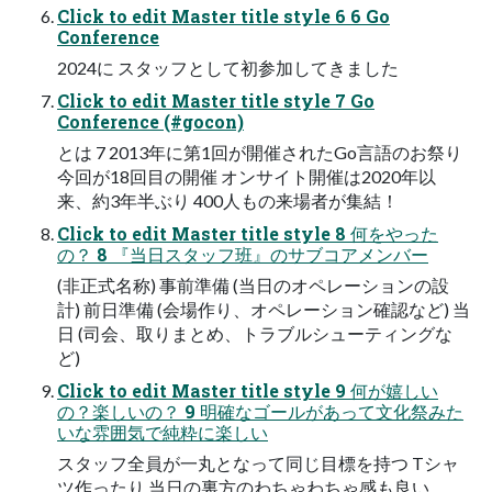
Click to edit Master title style 6 6 Go
Conference
2024に スタッフとして初参加してきました
Click to edit Master title style 7 Go
Conference (#gocon)
とは 7 2013年に第1回が開催されたGo言語のお祭り
今回が18回目の開催 オンサイト開催は2020年以
来、約3年半ぶり 400人もの来場者が集結！
Click to edit Master title style 8 何をやった
の？ 8 『当日スタッフ班』のサブコアメンバー
(非正式名称) 事前準備 (当日のオペレーションの設
計) 前日準備 (会場作り、オペレーション確認など) 当
日 (司会、取りまとめ、トラブルシューティングな
ど)
Click to edit Master title style 9 何が嬉しい
の？楽しいの？ 9 明確なゴールがあって文化祭みた
いな雰囲気で純粋に楽しい
スタッフ全員が一丸となって同じ目標を持つ Tシャ
ツ作ったり 当日の裏方のわちゃわちゃ感も良い