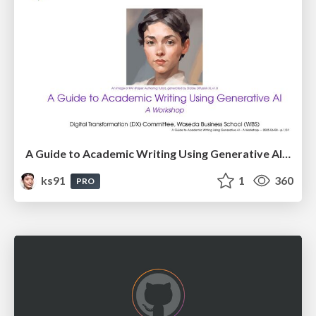
A Guide to Academic Writing Using Generative AI - A Workshop
ks91
1
360
PRO