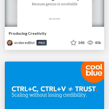
Producing Creativity
orderedlist
348
40k
PRO