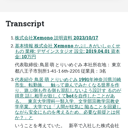
Transcript
株式会社Xemono 説明資料 2023/10/17
基本情報 株式会社 Xemono かぶしきがいしゃくせ
もの 業種: デザインスタジオ 設立: 2019.04.01 資本
金: 10万円
代表取締役: 鳥居 萌 とりいめぐみ 本社所在地： 東京
都八王子市別所1-41-1 6th-2201 従業員：3名
代表紹介 鳥居 萌 とりいめぐみ 1991年神奈川県川崎
市生。転勤族。 触って遊んでみたくなる世界を作
り、遊ぶ側も作る側も混乱しないよう設計す るのが
得意 話し相手が欲しくてbotを自作したことがあ
る。 東京大学理科一類入学、文学部宗教学宗教史
学卒業。大学では「人間が狂気に 陥ることを回避し
ながら安全にものを考えるため、必要な前提とは何
か？」と
いうことを考えていた。 新卒で入社した株式会社