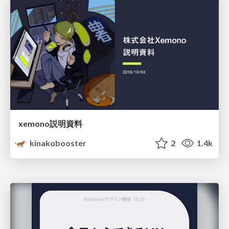
xemono説明資料
kinakobooster
2
1.4k