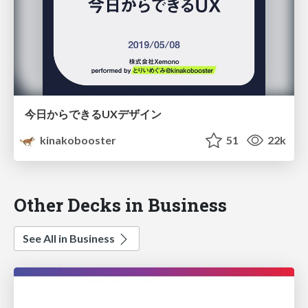
今日からできるUXデザイン
kinakobooster
51
22k
Other Decks in Business
See All in Business