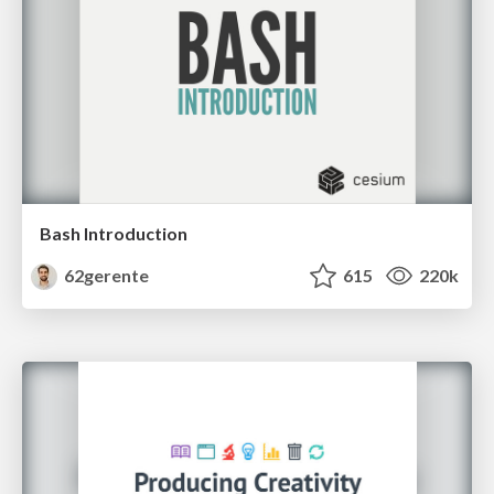
Bash Introduction
62gerente
615
220k