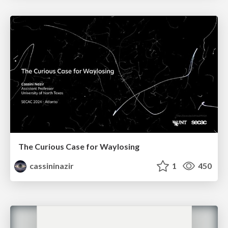
The Curious Case for Waylosing
cassininazir
1
450