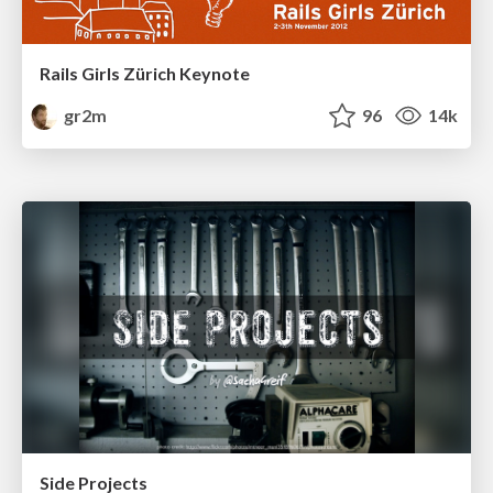
Rails Girls Zürich Keynote
gr2m
96
14k
Side Projects