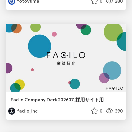
fotoyuma
0
280
Facilo Company Deck202607_採用サイト用
facilo_inc
0
390