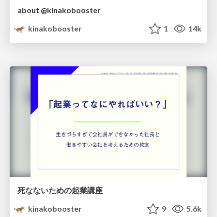
about @kinakobooster
kinakobooster
1
14k
死なないための起業講座
kinakobooster
9
5.6k