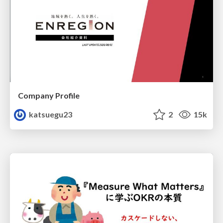
Company Profile
katsuegu23
2
15k