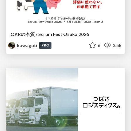
OKRの本質 / Scrum Fest Osaka 2026
kawaguti
6
3.5k
PRO