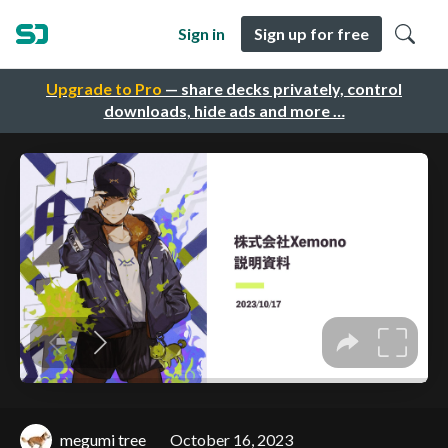
Sign in
Sign up for free
Upgrade to Pro
— share decks privately, control
downloads, hide ads and more …
megumi tree
October 16, 2023