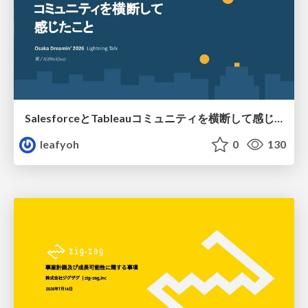
SalesforceとTableauコミュニティを横断して感じたこと（Osaka Dreamin）
leafyoh
0
130