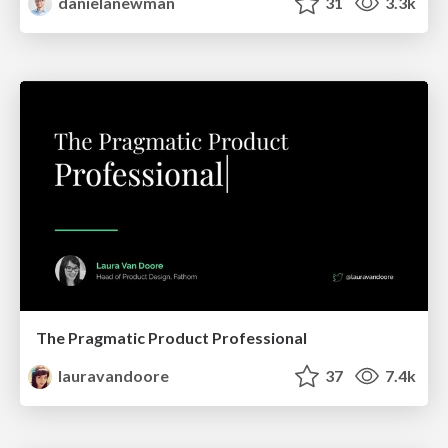
danielanewman
31
3.3k
The Pragmatic Product Professional
lauravandoore
37
7.4k