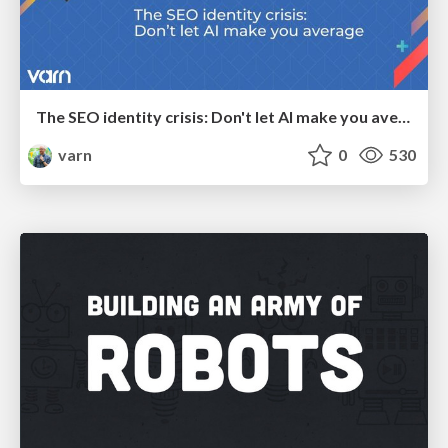
The SEO identity crisis: Don't let AI make you average
varn
0
530