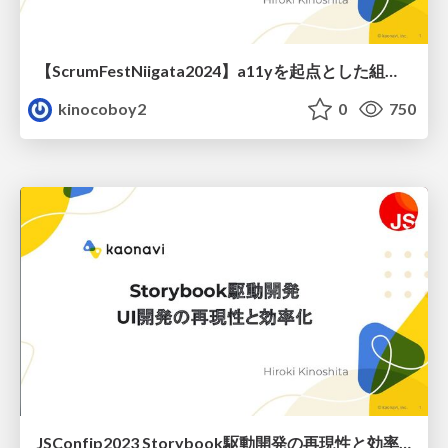
【ScrumFestNiigata2024】a11yを起点とした組織横断を完了するためにアジャイルチームにとって大切だったこと100選
kinocoboy2
0
750
JSConfjp2023 Storybook駆動開発の再現性と効率化