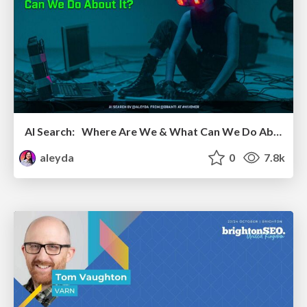
AI Search: Where Are We & What Can We Do About It?
aleyda
0
7.8k