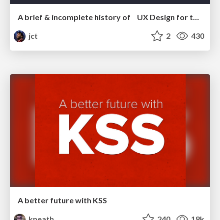
A brief & incomplete history of UX Design for the World Wide Web: 1989–2019
jct
2
430
A better future with KSS
kneath
240
18k