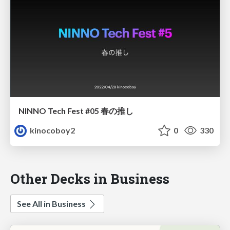
NINNO Tech Fest #05 春の推し
kinocoboy2
0
330
Other Decks in Business
See All in Business