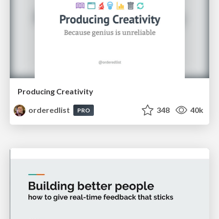
Producing Creativity
orderedlist
348
40k
PRO