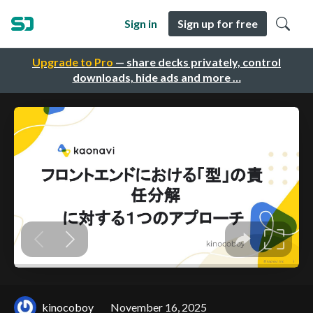
Sign in
Sign up for free
Upgrade to Pro
— share decks privately, control
downloads, hide ads and more …
kinocoboy
November 16, 2025