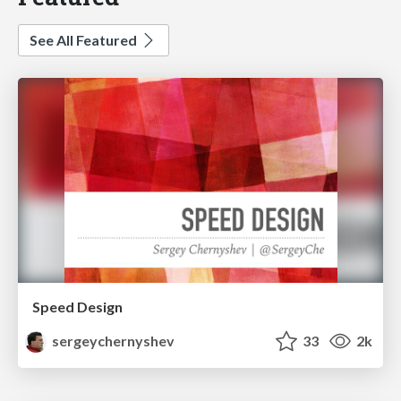
See All Featured
Speed Design
sergeychernyshev
33
2k