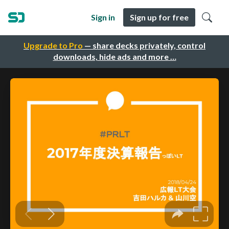
Sign in
Sign up for free
Upgrade to Pro
— share decks privately, control
downloads, hide ads and more …