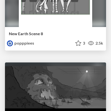
New Earth Scene 8
popppiees
3
2.5k