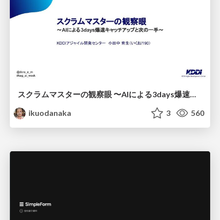
スクラムマスターの観察眼 〜AIによる3days爆速キャッチアップと次の一手〜/The Scrum Master's Insight: Lightning-Fast 3-Day Catch-Up with AI and the Next Move
ikuodanaka
3
560