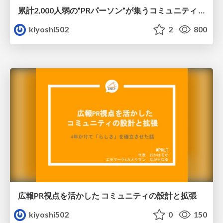
累計2,000人弱の”PRパーソン”が集うコミュニティ #PRLT はなぜ7年やってこれたのか 〜「らしさ」の確立と体現
kiyoshi502
2
800
広報PR視点を活かした コミュニティの設計と拡張
kiyoshi502
0
150