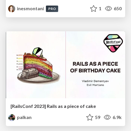
inesmontani
1
650
PRO
[RailsConf 2023] Rails as a piece of cake
palkan
59
6.9k