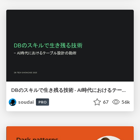
DBのスキルで生き残る技術 - AI時代におけるテーブル設計の勘所
soudai
67
56k
PRO