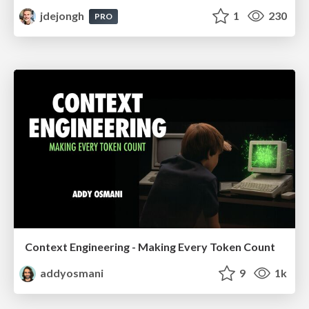
jdejongh
1
230
PRO
Context Engineering - Making Every Token Count
addyosmani
9
1k