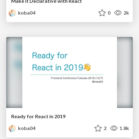
Make it Declarative with React
koba04
0
2k
Ready for React in 2019
koba04
2
1.8k