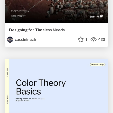
Designing for Timeless Needs
cassininazir
1
430