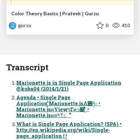
Color Theory Basics | Prateek | Gurzu
gurzu
0
410
Transcript
Marionette.js in Single Page Application
@koba04 (2014/1/21)
Agenda • Single Page
Applicationʹ͓͍ͯMarionette.jsΛ࢖͏ཧ༝ •
Marionette.jsͷViewपΓͷߏ଄ʹ͍ͭͯ •
Marionette.jsͷศརͳػೳͨͪ
What is Single Page Application? (SPA) •
http://en.wikipedia.org/wiki/Single-
page_application ! !