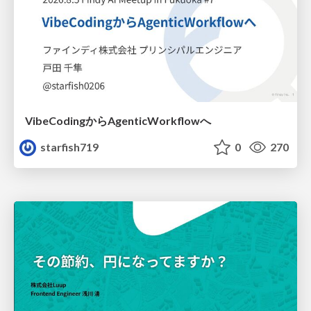
VibeCodingからAgenticWorkflowへ
starfish719
0
270