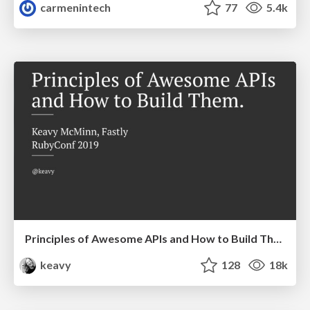
carmenintech
77
5.4k
Principles of Awesome APIs and How to Build Them.
keavy
128
18k