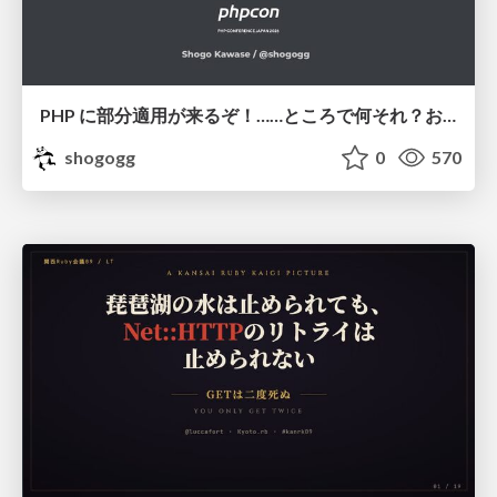
PHP に部分適用が来るぞ！……ところで何それ？おいしいの？ #phpcon / phpcon-2026
shogogg
0
570