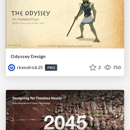
Odyssey Design
rkendrick25
2
750
PRO