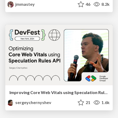
jmmastey
46
8.2k
Improving Core Web Vitals using Speculation Rules API
sergeychernyshev
21
1.6k