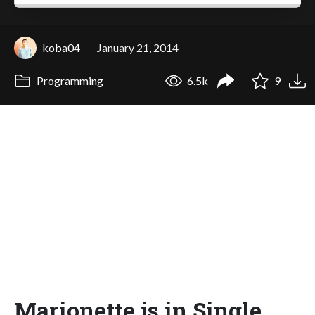
koba04
January 21, 2014
Programming
6.5k
9
Marionette.js in Single