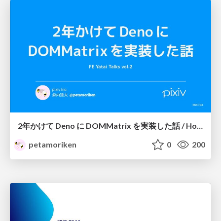
2年かけて Deno に DOMMatrix を実装した話 / How I implemented DOMMatrix in Deno over two years
petamoriken
0
200