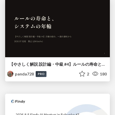
【やさしく解説 設計編・中級 #4】ルールの寿命と、システムの年輪
panda728
2
180
PRO