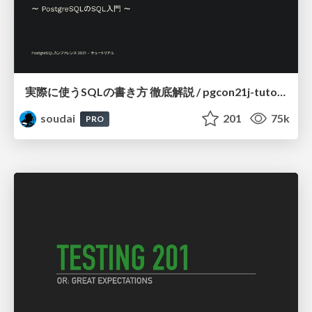
実際に使うSQLの書き方 徹底解説 / pgcon21j-tutorial
soudai
201
75k
PRO