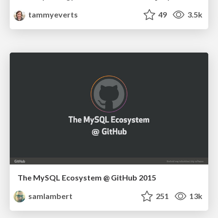
tammyeverts
49
3.5k
The MySQL Ecosystem @ GitHub 2015
samlambert
251
13k