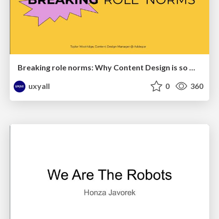
Breaking role norms: Why Content Design is so much more than writing copy - Taylor Woolridge
uxyall
0
360