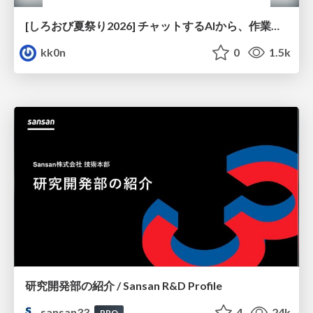
[しろおび夏祭り2026] チャットするAIから、作業するAIへ - 使われ方の変化と、その裏側で起きていること
kk0n
0
1.5k
研究開発部の紹介 / Sansan R&D Profile
sansan33
4
24k
PRO