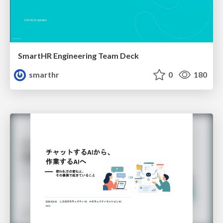
SmartHR Engineering Team Deck
smarthr
0
180