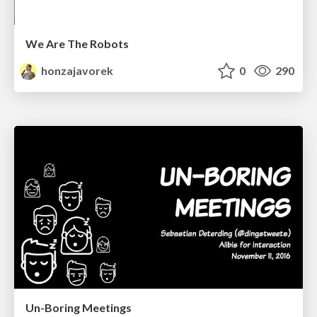
We Are The Robots
honzajavorek
0
290
Un-Boring Meetings