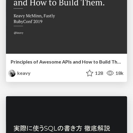
Principles of Awesome APIs and How to Build Them.
keavy
128
18k