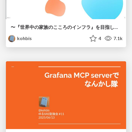
〜『世界中の家族のこころのインフラ』を目指して”次の10年”へ〜 SREが導いたグローバルサービスの信頼性向上戦略とその舞台裏 / Towards the Next Decade: Enhancing Global Service Reliability
kohbis
4
7.1k