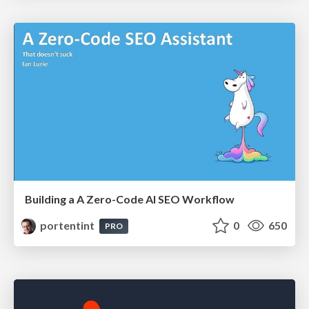
Building a A Zero-Code AI SEO Workflow
portentint
0
650
PRO