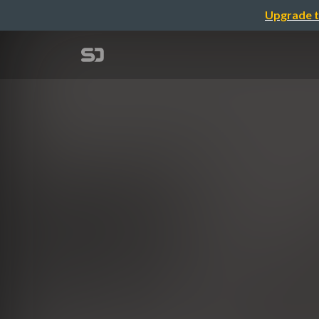
Upgrade t