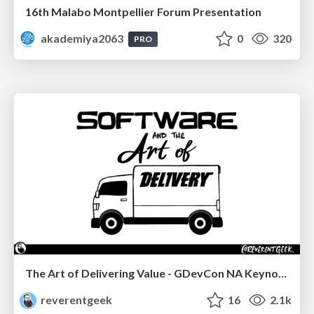
16th Malabo Montpellier Forum Presentation
akademiya2063
0
320
PRO
The Art of Delivering Value - GDevCon NA Keynote
reverentgeek
16
2.1k