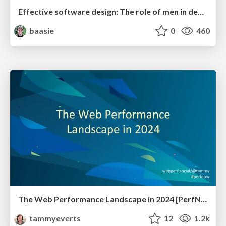
Effective software design: The role of men in debugging patriarchy in IT @ Voxxed Days AMS
baasie
0
460
The Web Performance Landscape in 2024 [PerfNow 2024]
tammyeverts
12
1.2k