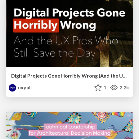
Digital Projects Gone Horribly Wrong (And the UX Pros Who Still Save the Day) - Dean Schuster
uxyall
1
2.2k