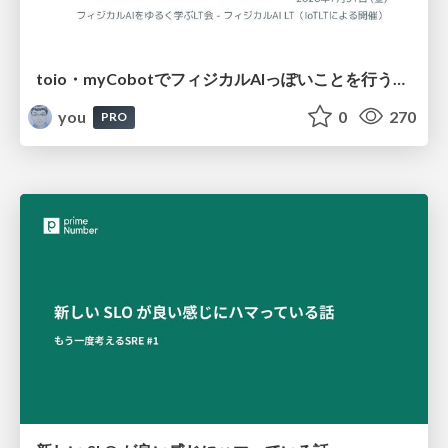
toio・myCobotでフィジカルAIっぽいことを行うための検討（とりあえず調査） / フィジカルAI LT（IoTLTによる開催）
you
0
270
PRO