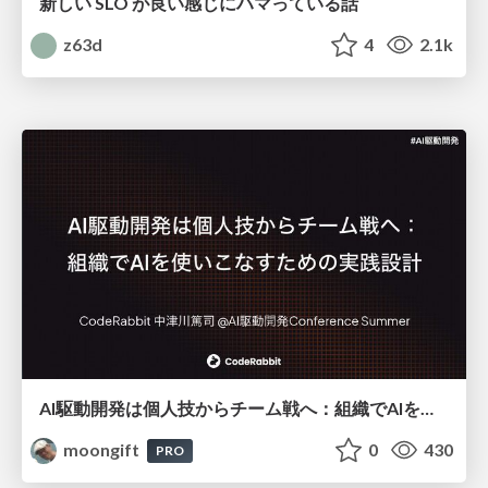
新しい SLO が良い感じにハマっている話
z63d
4
2.1k
AI駆動開発は個人技からチーム戦へ：組織でAIを使いこなすための実践設計
moongift
0
430
PRO