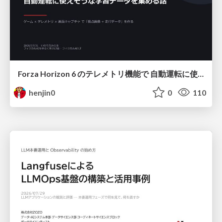
Forza Horizon 6 のテレメトリ機能で 自動運転に使えそうな学習データを集める話
henjin0
0
110