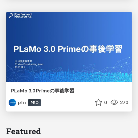
PLaMo 3.0 Primeの事後学習
pfn
0
270
PRO
Featured