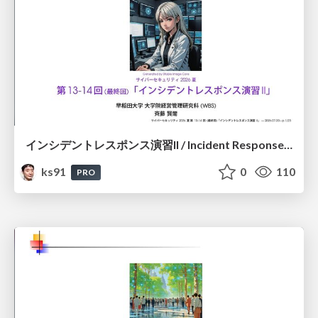
インシデントレスポンス演習II / Incident Response Exercise II
ks91
0
110
PRO