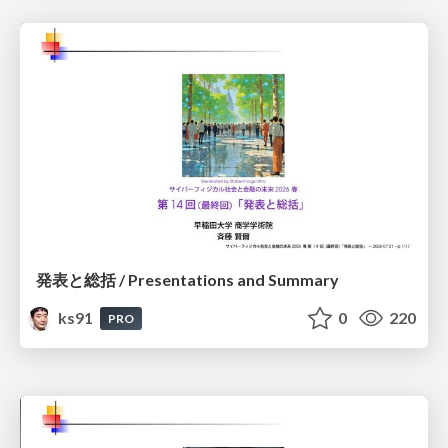
発表と総括 / Presentations and Summary
ks91
0
220
PRO