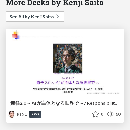
More Decks by Kenji Saito
See All by Kenji Saito
責任2.0 ∼ AI が主体となる世界で ∼ / Responsibility 2.0: In a World Where AI Takes Responsibilities
ks91
0
60
PRO