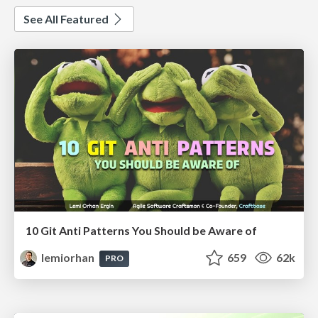
See All Featured
10 Git Anti Patterns You Should be Aware of
lemiorhan
659
62k
PRO