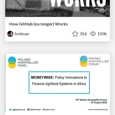
How GitHub (no longer) Works
holman
316
150k