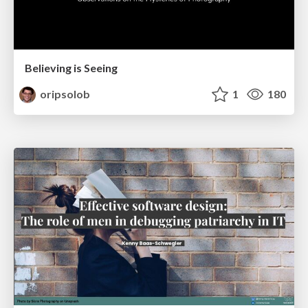
Believing is Seeing
oripsolob
1
180