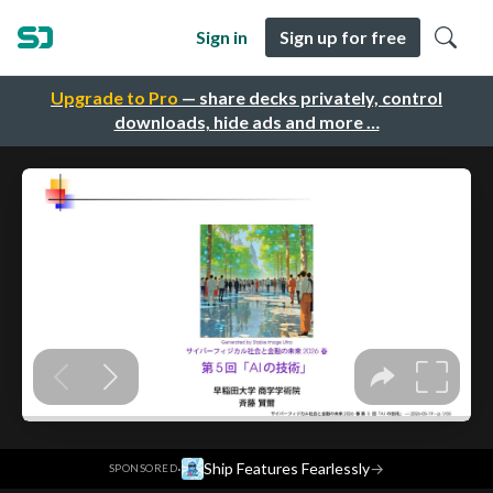
Sign in
Sign up for free
Upgrade to Pro
— share decks privately, control
downloads, hide ads and more …
·
Ship Features Fearlessly
→
SPONSORED