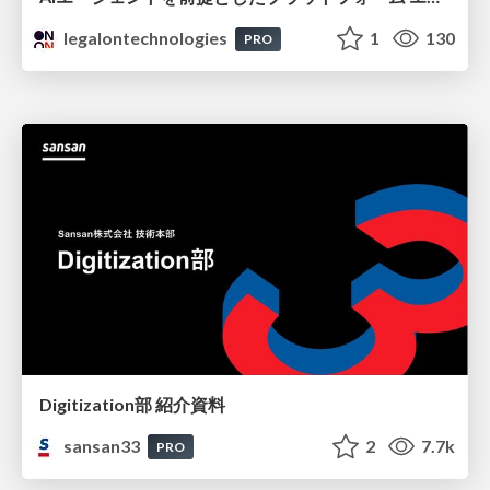
legalontechnologies
1
130
PRO
Digitization部 紹介資料
sansan33
2
7.7k
PRO