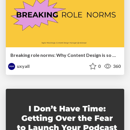
Breaking role norms: Why Content Design is so much more than writing copy - Taylor Woolridge
uxyall
0
360