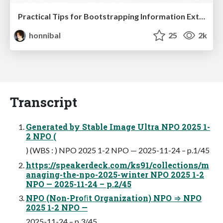
Practical Tips for Bootstrapping Information Extraction Pipelines
honnibal
25
2k
Transcript
Generated by Stable Image Ultra NPO 2025 1-
2 NPO (
) (WBS : ) NPO 2025 1-2 NPO — 2025-11-24 – p.1/45
https://speakerdeck.com/ks91/collections/m
anaging-the-npo-2025-winter NPO 2025 1-2
NPO — 2025-11-24 – p.2/45
NPO (Non-Proﬁt Organization) NPO ⇒ NPO
2025 1-2 NPO —
2025-11-24 – p.3/45