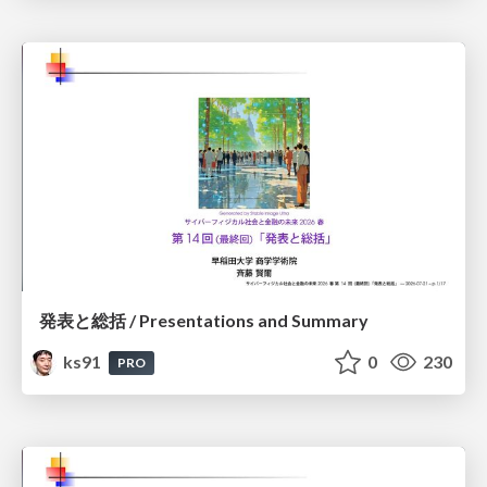
発表と総括 / Presentations and Summary
ks91
0
230
PRO