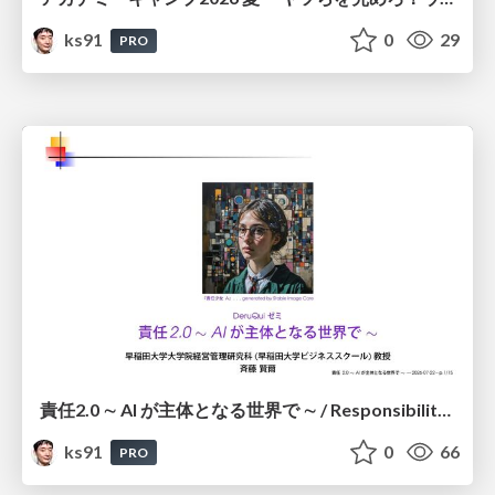
ks91
0
29
PRO
責任2.0 ∼ AI が主体となる世界で ∼ / Responsibility 2.0: In a World Where AI Takes Responsibilities
ks91
0
66
PRO