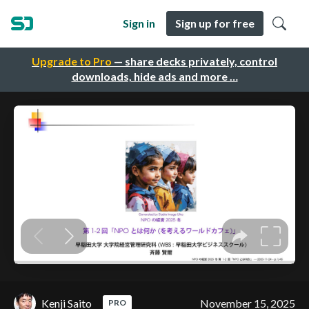
Sign in
Sign up for free
Upgrade to Pro
— share decks privately, control
downloads, hide ads and more …
Kenji Saito
November 15, 2025
PRO