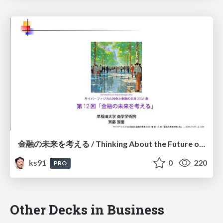
金融の未来を考える / Thinking About the Future of Finance
ks91
0
220
PRO
Other Decks in Business