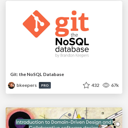
Git: the NoSQL Database
bkeepers
432
67k
PRO