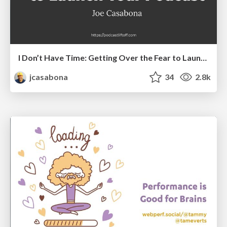
I Don’t Have Time: Getting Over the Fear to Launch Your Podcast
jcasabona
34
2.8k