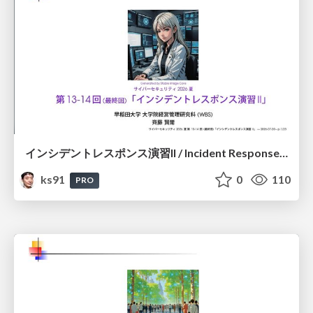
インシデントレスポンス演習II / Incident Response Exercise II
ks91
0
110
PRO