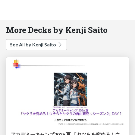
More Decks by Kenji Saito
See All by Kenji Saito
アカデミーキャンプ2026 夏 「ヤツらを究めろ！ウチらとヤツらの自由研究∼ シーズン2」DAY 1 / Academy Camp 2026 Summer: Master Them! Our Independent Research Project with Them—Season 2 DAY1