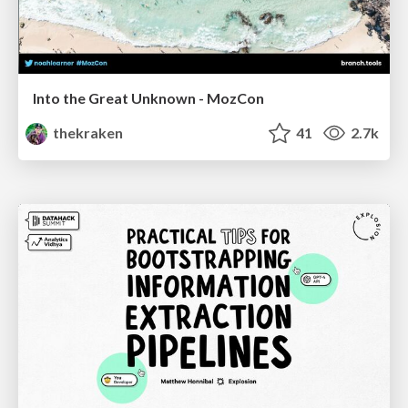
Into the Great Unknown - MozCon
thekraken
41
2.7k