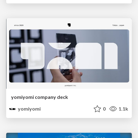
yomiyomi company deck
yomiyomi
0
1.1k