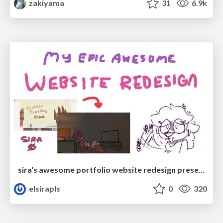
zakiyama
31
6.9k
sira's awesome portfolio website redesign presentation
elsirapls
0
320