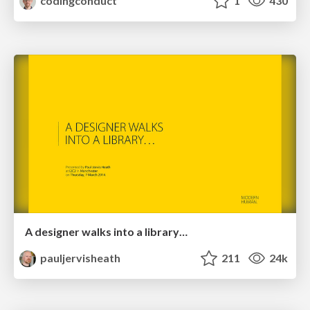
codingconduct
1
430
A designer walks into a library…
pauljervisheath
211
24k