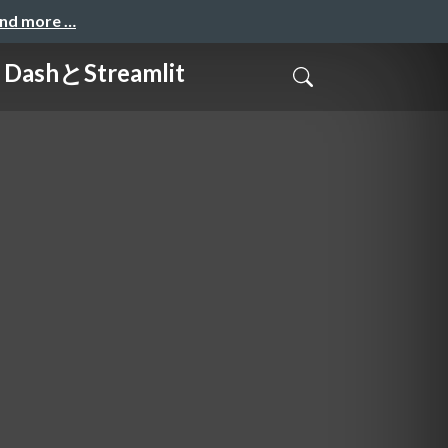
and more …
とStreamlit