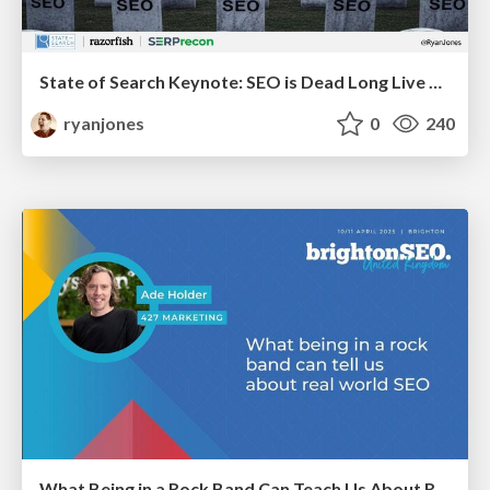
State of Search Keynote: SEO is Dead Long Live SEO
ryanjones
0
240
What Being in a Rock Band Can Teach Us About Real World SEO