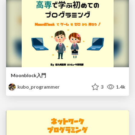
Moonblock入門
kubo_programmer
3
1.4k