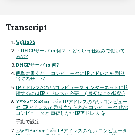
Transcript
%)$1αʔό
・DHCPサーバ is 何？ ・どういう仕組みで動いて
るの?
DHCPサーバ is 何?
簡単に書くと， コンピュータにIPアドレスを 割り
当てるサーバ
IPアドレスのないコンピュータ インターネットに接
続するにはIPアドレスが必要。 ( 最初はこの状態 )
Ұੲલͷ*1ΞυϨεͷઃఆํ๏ IPアドレスのない コンピュー
タ  IPアドレスが 割り当てられた コンピュータ 他の
コンピュータと 重複しないIPアドレス を
手動で設定
ݱࡏͷ*1ΞυϨεͷઃఆํ๏ IPアドレスのない コンピュータ