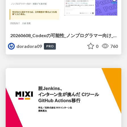
20260608_Codexの可能性_ノンプログラマー向け_大城追記
doradora09
0
760
PRO