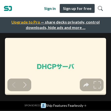
Sign in
Sign up for free
Upgrade to Pro
— share decks privately, control
downloads, hide ads and more …
·
Ship Features Fearlessly
→
SPONSORED