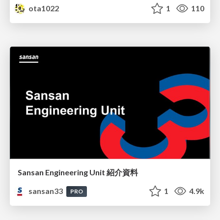
ota1022
1
110
Sansan Engineering Unit 紹介資料
sansan33
1
4.9k
PRO