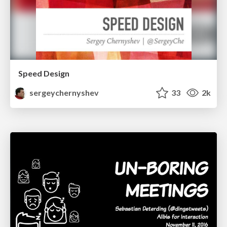
Speed Design
sergeychernyshev
33
2k