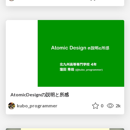
AtomicDesignの説明と所感
kubo_programmer
0
2k