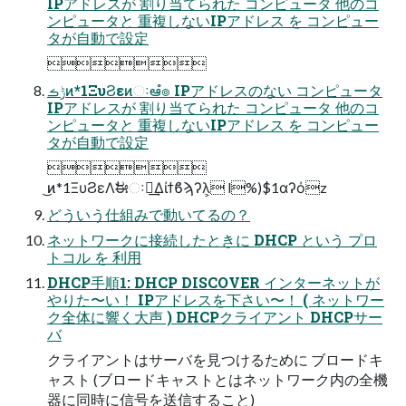
IPアドレスが 割り当てられた コンピュータ 他のコ
ンピュータと 重複しないIPアドレス を コンピュー
タが自動で設定

ݱࡏͷ*1ΞυϨεͷઃఆํ๏ IPアドレスのない コンピュータ
IPアドレスが 割り当てられた コンピュータ 他のコ
ンピュータと 重複しないIPアドレス を コンピュー
タが自動で設定

͜ͷ*1ΞυϨεΛࣗಈઃఆ͢Δίϯϐϡʔλ͕ l%)$1αʔόz
どういう仕組みで動いてるの？
ネットワークに接続したときに DHCP という プロ
トコル を 利用
DHCP手順1: DHCP DISCOVER インターネットが
やりた〜い！ IPアドレスを下さい〜！ ( ネットワー
ク全体に響く大声 ) DHCPクライアント DHCPサー
バ
クライアントはサーバを見つけるために ブロードキ
ャスト (ブロードキャストとはネットワーク内の全機
器に同時に信号を送信すること)