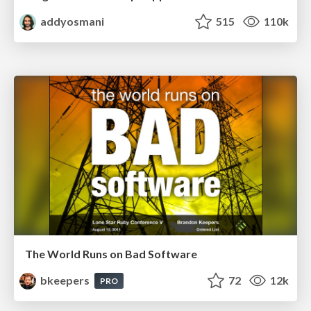
addyosmani
515
110k
The World Runs on Bad Software
bkeepers
72
12k
PRO