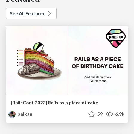
See All Featured
[RailsConf 2023] Rails as a piece of cake
palkan
59
6.9k