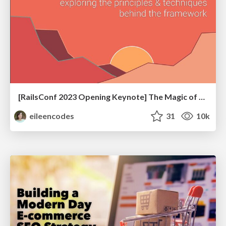
[RailsConf 2023 Opening Keynote] The Magic of Rails
eileencodes
31
10k