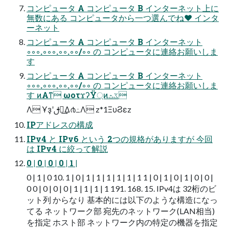
コンピュータ A コンピュータ B インターネット上に
無数にある コンピュータから一つ選んでね❤ インタ
ーネット
コンピュータ A コンピュータ B インターネット
◦◦◦.◦◦◦.◦◦.◦◦/◦◦ の コンピュータに連絡お願いしま
す
コンピュータ A コンピュータ B インターネット
◦◦◦.◦◦◦.◦◦.◦◦/◦◦ の コンピュータに連絡お願いしま
す ͷΑ͏ͳ ωοτϫʔΫ্ͷػث
Λ Ұҙʹࢦఆ͢Δ൪߸Λ z*1ΞυϨεz
IPアドレスの構成
IPv4 と IPv6 という 2つの規格がありますが 今回
は IPv4 に絞って解説
0 | 0 | 0 | 0 | 1 |
0 | 1 | 0 10. 1 | 0 | 1 | 1 | 1 | 1 | 1 | 1 1 | 0 | 1 | 0 | 1 | 0 | 0 |
0 0 | 0 | 0 | 0 | 1 | 1 | 1 | 1 191. 168. 15. IPv4は 32桁のビ
ット列 からなり 基本的には以下のような構造になっ
てる ネットワーク部 宛先のネットワーク(LAN相当)
を指定 ホスト部 ネットワーク内の特定の機器を指定