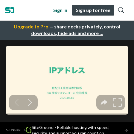
Sign in
Sign up for free
Upgrade to Pro
— share decks privately, control
downloads, hide ads and more …
SiteGround - Reliable hosting with speed,
·
→
SPONSORED
security, and support you can count on.