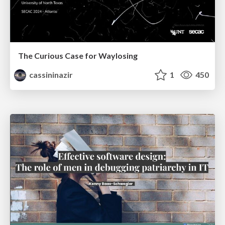
The Curious Case for Waylosing
cassininazir
1
450