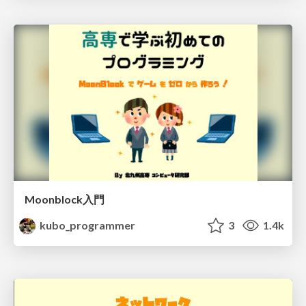
Moonblock入門
kubo_programmer
3
1.4k