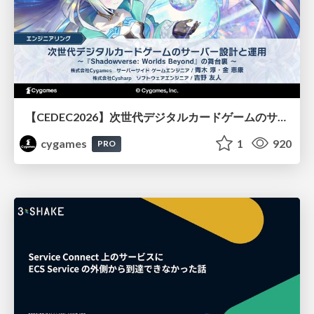
【CEDEC2026】次世代デジタルカードゲームのサーバー設計と運用 〜『Shadowverse: Worlds Beyond』の舞台裏～
cygames
1
920
PRO