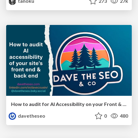
tanoku
273
27k
How to audit for AI Accessibility on your Front & Back End
davetheseo
0
480