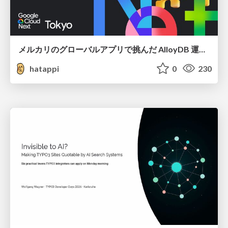
メルカリのグローバルアプリで挑んだ AlloyDB 運用と課題解決の実践記
hatappi
0
230