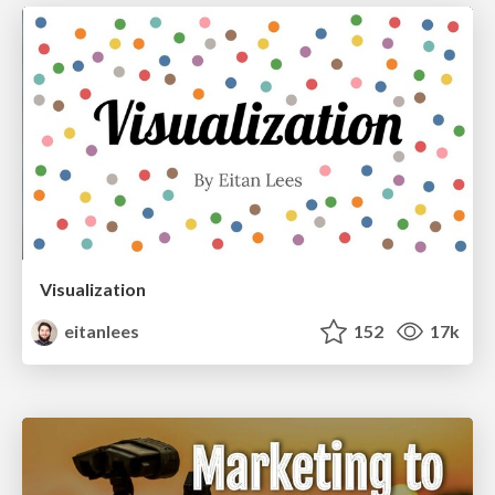
Visualization
eitanlees
152
17k