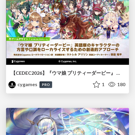
【CEDEC2026】『ウマ娘 プリティーダービー』 英語版のキャラクターの方言や口調をローカライズするための創造的アプローチ
cygames
1
180
PRO