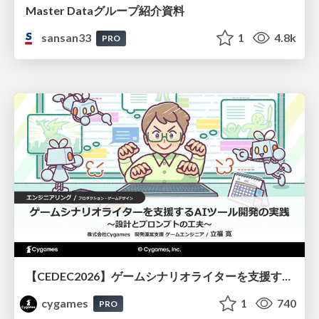
Master Dataグループ紹介資料
sansan33
1
4.8k
PRO
【CEDEC2026】ゲームシナリオライターを支援するAIツール開発の実践 ― 設計とプロンプトの工夫 ―
cygames
1
740
PRO