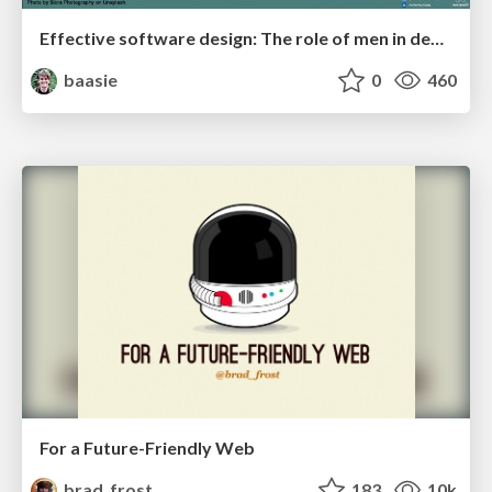
Effective software design: The role of men in debugging patriarchy in IT @ Voxxed Days AMS
baasie
0
460
For a Future-Friendly Web
brad_frost
183
10k