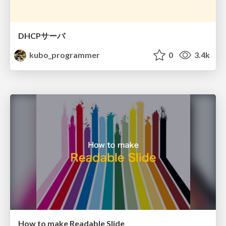
DHCPサーバ
kubo_programmer
0
3.4k
How to make Readable Slide