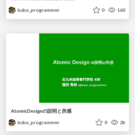
kubo_programmer
0
160
AtomicDesignの説明と所感
kubo_programmer
0
2k