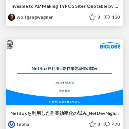
Invisible to AI? Making TYPO3 Sites Quotable by AI Search Systems
wolfgangwagner
0
130
NetBoxを利用した作業効率化の試み_NetDevNight4
tnoha
0
470