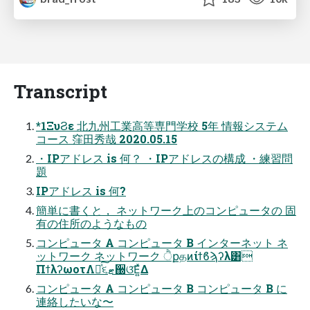
Transcript
*1ΞυϨε 北九州工業高等専門学校 5年 情報システム
コース 窪田秀哉 2020.05.15
・IPアドレス is 何？ ・IPアドレスの構成 ・練習問
題
IPアドレス is 何?
簡単に書くと， ネットワーク上のコンピュータの 固
有の住所のようなもの
コンピュータ A コンピュータ B インターネット ネ
ットワーク ネットワーク ੈքதͷίϯϐϡʔλ͸
ΠϯλʔωοτΛհͯ͠૬ޓ઀ଓ͞Ε͍ͯΔ
コンピュータ A コンピュータ B コンピュータ B に
連絡したいな〜