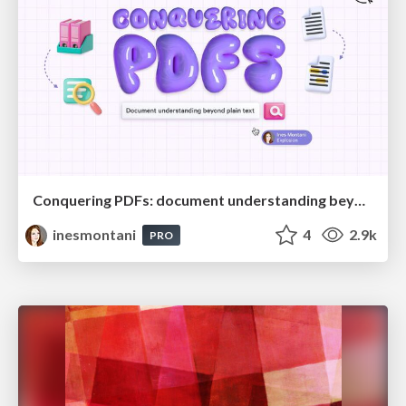
Conquering PDFs: document understanding beyond plain text
inesmontani
4
2.9k
PRO