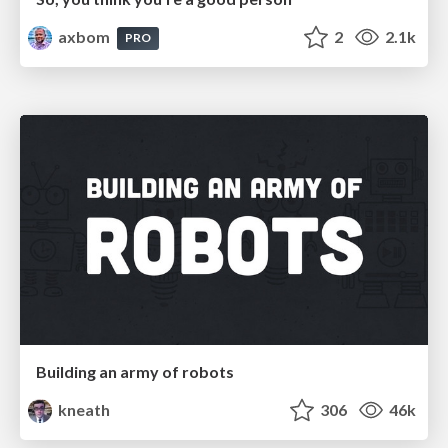
axbom
2
2.1k
PRO
Building an army of robots
kneath
306
46k