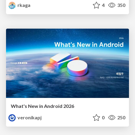
rkaga
4
350
What's New in Android 2026
veronikapj
0
250