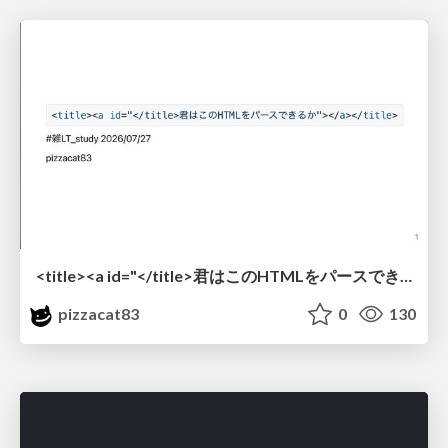
<title><a id="</title>君はこのHTMLをパースできるか"></a></title> #雑LT_study
pizzacat83
0
130