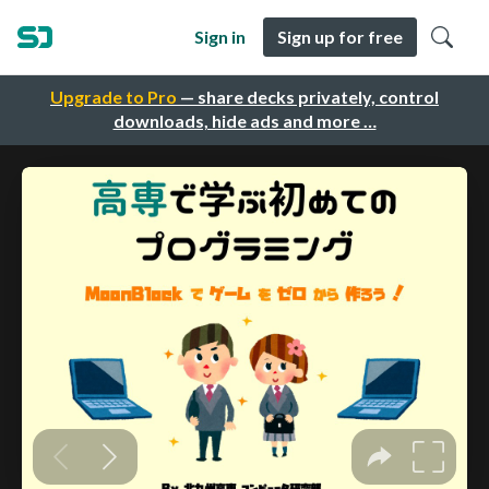
Sign in
Sign up for free
Upgrade to Pro
— share decks privately, control
downloads, hide ads and more …