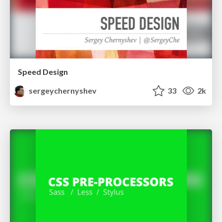
Speed Design
sergeychernyshev
33
2k