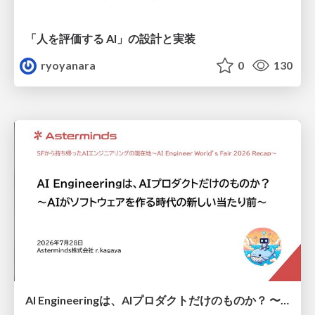
「人を評価する AI」の 設計と実装
ryoyanara
0
130
AI Engineeringは、AIプロダクトだけのものか？ 〜AIがソフトウェアを作る時代の新しい当たり前〜 / No AI in your product. AI Engineering in your development.