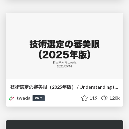
技術選定の審美眼（2025年版） / Understanding the Spiral of Technologies 2025 edition
twada
119
120k
PRO