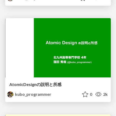
AtomicDesignの説明と所感
kubo_programmer
0
2k