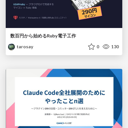
数百円から始めるRuby電子工作
tarosay
0
130