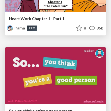
Heart Work Chapter 1 - Part 1
lfama
8
36k
PRO
So, you think you're a good person