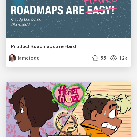
Product Roadmaps are Hard
iamctodd
55
12k