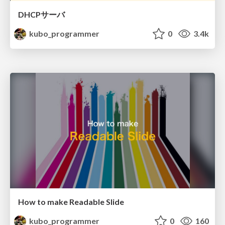
DHCPサーバ
kubo_programmer
0
3.4k
How to make Readable Slide
kubo_programmer
0
160