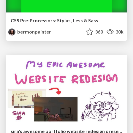
CSS Pre-Processors: Stylus, Less & Sass
bermonpainter
360
30k
sira's awesome portfolio website redesign presentation