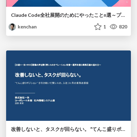
Claude Code全社展開のためにやったことn選～プラグイン302個・コミッター271人を支えるために～
kenchan
1
820
改善しないと、タスクが回らない。 “てんこ盛りポジション” を引き継いだ情シスの、入社3ヶ月の業務改善録