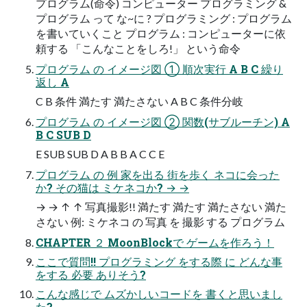
プログラム(命令) コンピューター プログラミング &
プログラム って な~に ? プログラミング : プログラム
を書いていくこと プログラム : コンピューターに依
頼する 「こんなことをしろ!」 という命令
プログラム の イメージ図 ① 順次実行 A B C 繰り
返し A
C B 条件 満たす 満たさない A B C 条件分岐
プログラム の イメージ図 ② 関数(サブルーチン) A
B C SUB D
E SUB SUB D A B B A C C E
プログラム の 例 家を出る 街を歩く ネコに会った
か? その猫は ミケネコか? → →
→ → ↑ ↑ 写真撮影!! 満たす 満たす 満たさない 満た
さない 例: ミケネコ の 写真 を 撮影 する プログラム
CHAPTER ２ MoonBlockで ゲームを作ろう！
ここで質問!! プログラミング をする際 に どんな事
をする 必要 ありそう?
こんな感じで ムズかしいコードを 書くと思いまし
た?