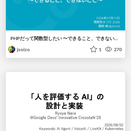
PHPだって関数型したい 〜できること、できないこと〜 / fp-in-php
jsoizo
1
270