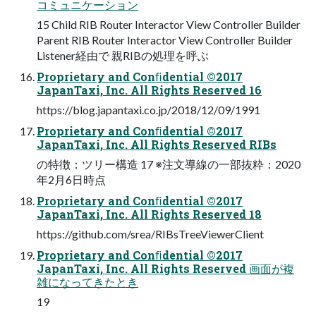
コミュニケーション
15 Child RIB Router Interactor View Controller Builder
Parent RIB Router Interactor View Controller Builder
Listener経由で 親RIBの処理を呼ぶ
Proprietary and Conﬁdential ©2017
JapanTaxi, Inc. All Rights Reserved 16
https://blog.japantaxi.co.jp/2018/12/09/1991
Proprietary and Conﬁdential ©2017
JapanTaxi, Inc. All Rights Reserved RIBs
の特徴：ツリー構造 17 ※注⽂導線の⼀部抜粋：2020
年2⽉6⽇時点
Proprietary and Conﬁdential ©2017
JapanTaxi, Inc. All Rights Reserved 18
https://github.com/srea/RIBsTreeViewerClient
Proprietary and Conﬁdential ©2017
JapanTaxi, Inc. All Rights Reserved 画⾯が複
雑になってきたとき
19