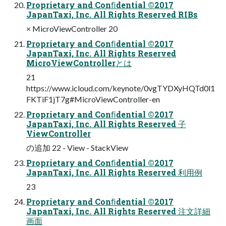
Proprietary and Conﬁdential ©2017
JapanTaxi, Inc. All Rights Reserved RIBs
× MicroViewController 20
Proprietary and Conﬁdential ©2017
JapanTaxi, Inc. All Rights Reserved
MicroViewControllerとは
21
https://www.icloud.com/keynote/0vgTYDXyHQTd0l1
FKTiF1jT7g#MicroViewController-en
Proprietary and Conﬁdential ©2017
JapanTaxi, Inc. All Rights Reserved ⼦
ViewController
の追加 22 - View - StackView
Proprietary and Conﬁdential ©2017
JapanTaxi, Inc. All Rights Reserved 利⽤例
23
Proprietary and Conﬁdential ©2017
JapanTaxi, Inc. All Rights Reserved 注⽂詳細
画⾯