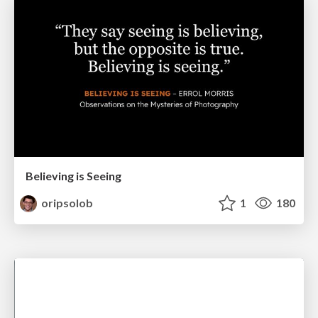
Believing is Seeing
oripsolob
1
180