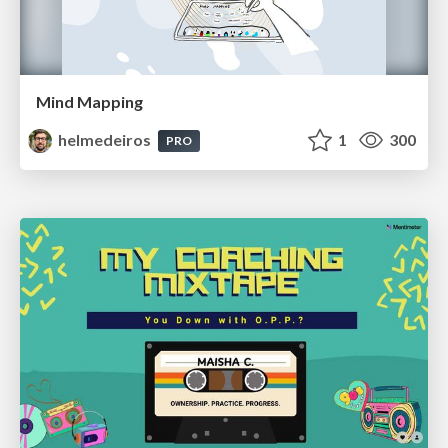
Mind Mapping
helmedeiros
1
300
PRO