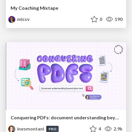
My Coaching Mixtape
mlcsv
0
190
Conquering PDFs: document understanding beyond plain text
inesmontani
4
2.9k
PRO