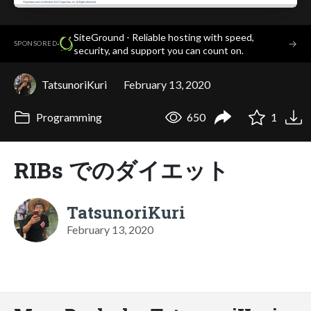
SiteGround - Reliable hosting with speed,
·
→
SPONSORED
security, and support you can count on.
TatsunoriKuri
February 13, 2020
Programming
650
1
RIBs でのダイエット
TatsunoriKuri
February 13, 2020