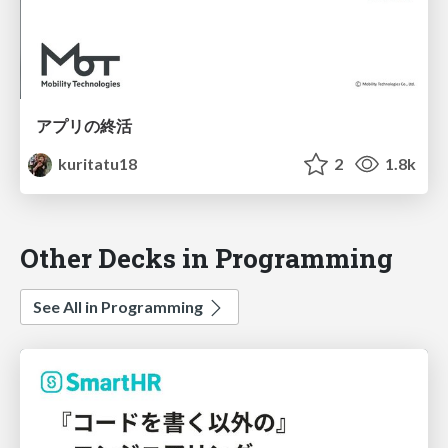
アプリの終活
kuritatu18
2
1.8k
Other Decks in Programming
See All in Programming