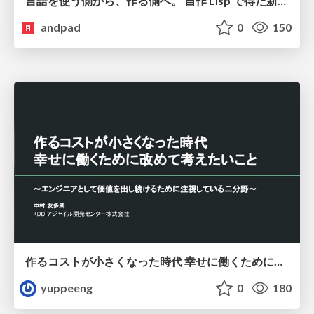
言語を使う側から、作る側へ。 自作 Lisp で得た新たな気づき。
andpad
0
150
作るコストが小さくなった時代 幸せに働くために改めて考えたいこと 〜エンジニアとして価値を出し続けるために注視している二分野〜
yuppeeng
0
180