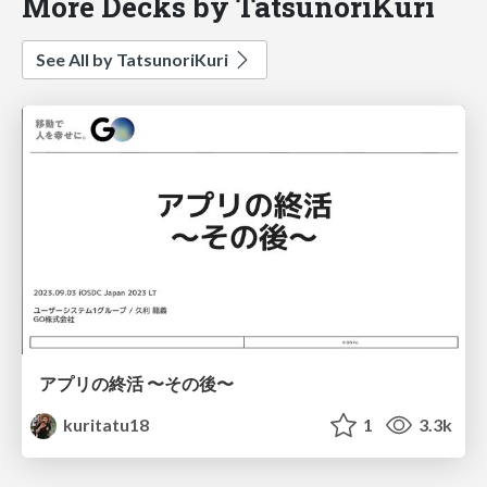
More Decks by TatsunoriKuri
See All by TatsunoriKuri
アプリの終活 〜その後〜
kuritatu18
1
3.3k