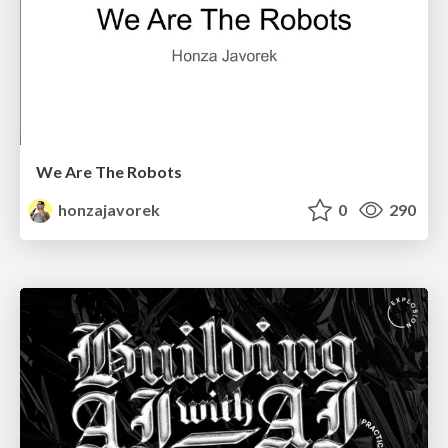
We Are The Robots
honzajavorek
0
290