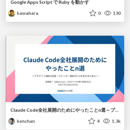
Google Apps Script で Ruby を動かす
kawahara
0
130
Claude Code全社展開のためにやったことn選～プラグイン302個・コミッター271人を支えるために～
kenchan
4
1.3k