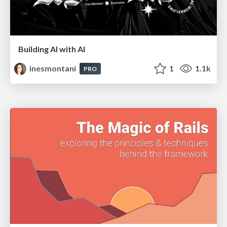
Building AI with AI
inesmontani
1
1.1k
PRO