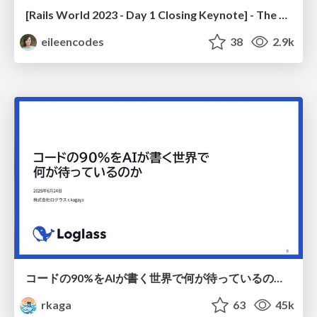
[Rails World 2023 - Day 1 Closing Keynote] - The Magic of Rails
eileencodes
38
2.9k
コードの90%をAIが書く世界で何が待っているのか / What awaits us in a world where 90% of the code is written by AI
rkaga
63
45k