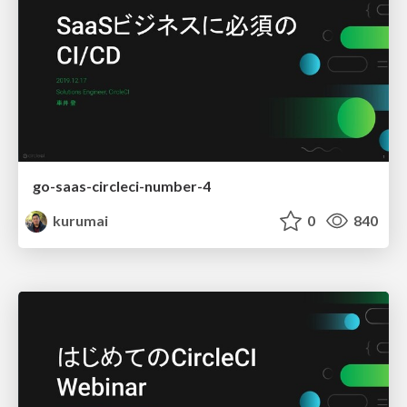
go-saas-circleci-number-4
kurumai
0
840