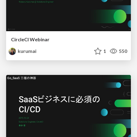
CircleCI Webinar
kurumai
1
550