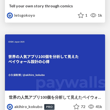
Tell your own story through comics
letsgokoyo
1
1k
世界の人気アプリ100個を分析して見えたペイウォール設計の心得
akihiro_kokubo
72
41k
PRO