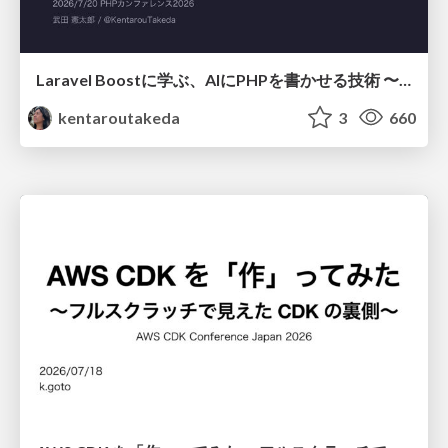
Laravel Boostに学ぶ、AIにPHPを書かせる技術 〜OSSの実装から蒸留するエージェント制御の王道〜
kentaroutakeda
3
660