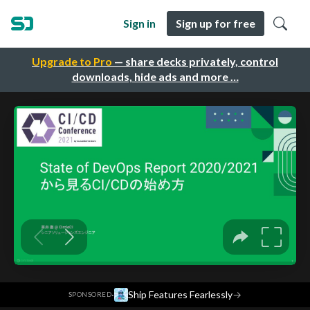
Sign in
Sign up for free
Upgrade to Pro
— share decks privately, control
downloads, hide ads and more …
·
Ship Features Fearlessly
→
SPONSORED