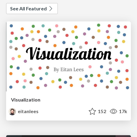
See All Featured
Visualization
eitanlees
152
17k