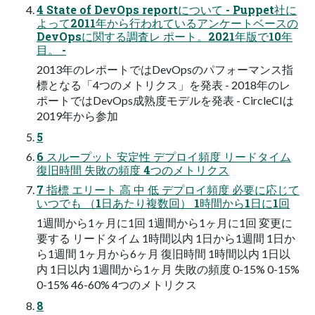
4 State of DevOps reportについて - Puppet社に
よって2011年から行われているアンケートベースの
DevOpsに関する調査レ ポート。2021年版で10年
目。 -
2013年のレポートではDevOpsのパフォーマンス指
標となる「4つのメトリクス」を発表 - 2018年のレ
ポートではDevOps成熟度モデルを発表 - CircleCIは
2019年から参加
5
6 スループット 安定性 デプロイ頻度 リードタイム
復旧時間 失敗の頻度 4つのメトリクス
7 指標 エリート 高 中 低 デプロイ頻度 必要に応じて
いつでも （1日あたり複数回） 1時間から1日に1回
1週間から1ヶ月に1回 1週間から1ヶ月に1回 変更に
要する リードタイム 1時間以内 1日から1週間 1日か
ら1週間 1ヶ月から6ヶ月 復旧時間 1時間以内 1日以
内 1日以内 1週間から1ヶ月 失敗の頻度 0-15% 0-15%
0-15% 46-60% 4つのメトリクス
8