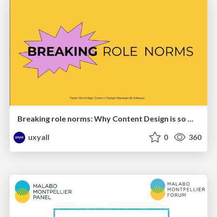
Breaking role norms: Why Content Design is so much more than writing copy - Taylor Woolridge
uxyall
0
360