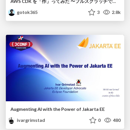
AWS CDK を「作」ってみた 〜フルスクラッチで見えた CDK の裏側〜 / aws-cdk-from-scratch
gotok365
3
2.8k
Augmenting AI with the Power of Jakarta EE
ivargrimstad
0
480