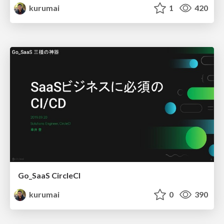
kurumai
1
420
Go_SaaS CircleCI
kurumai
0
390