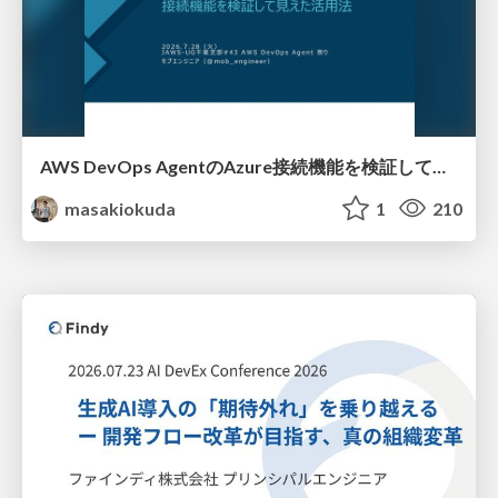
AWS DevOps AgentのAzure接続機能を検証して見えた活用法／Use Cases Verified for the AWS DevOps Agent's Azure Connectivity Feature
masakiokuda
1
210