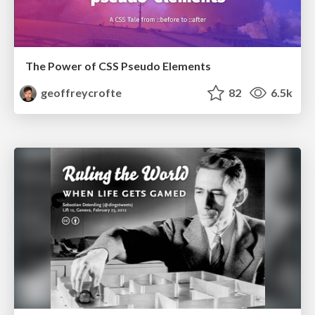
The Power of CSS Pseudo Elements
geoffreycrofte
82
6.5k