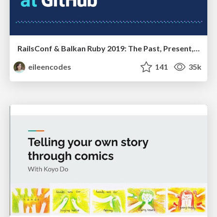
RailsConf & Balkan Ruby 2019: The Past, Present, and Future of Rails at GitHub
eileencodes
141
35k