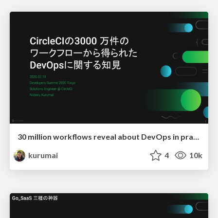
30 million workflows reveal about DevOps in practice
kurumai
4
10k