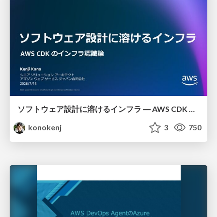
ソフトウェア設計に溶けるインフラ ― AWS CDK のインフラ認識論
konokenj
3
750