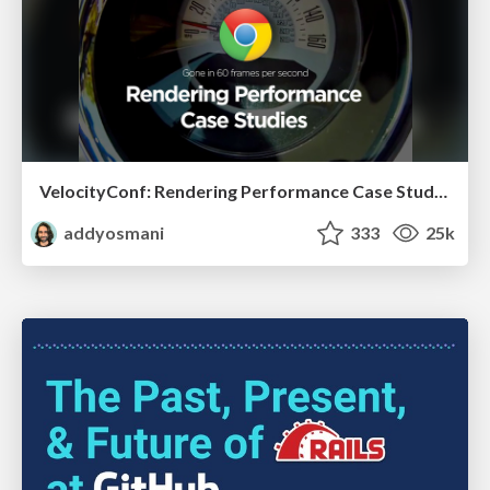
VelocityConf: Rendering Performance Case Studies
addyosmani
333
25k