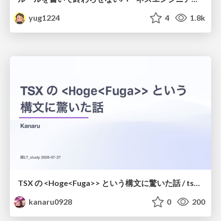
yug1224
4
1.8k
TSX の <Hoge<Fuga>> という構文に驚いた話 / tsx-type-argument-syntax
kanaru0928
0
200