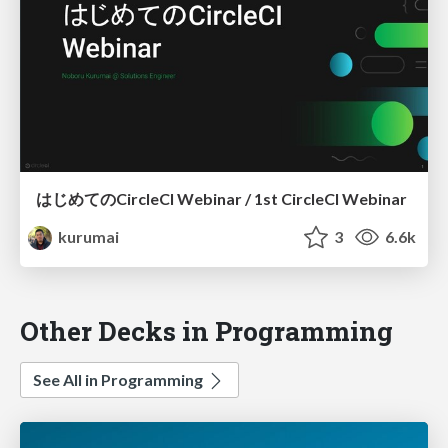
はじめてのCircleCI Webinar / 1st CircleCI Webinar
kurumai
3
6.6k
Other Decks in Programming
See All in Programming