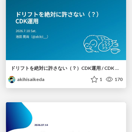
ドリフトを絶対に許さない（？）CDK運用 / CDK Ops with Zero Tolerance for Drifts (?)
akihisaikeda
1
170