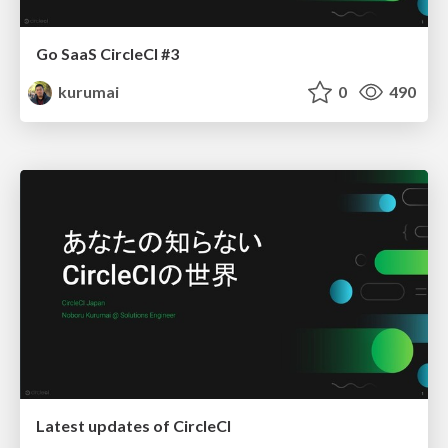
Go SaaS CircleCI #3
kurumai
0
490
Latest updates of CircleCI