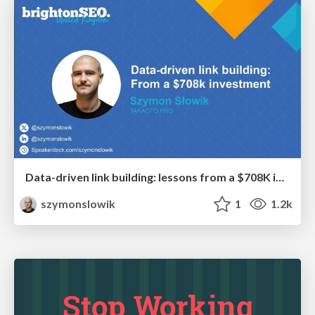
Data-driven link building: lessons from a $708K investment (BrightonSEO talk)
szymonslowik
1
1.2k