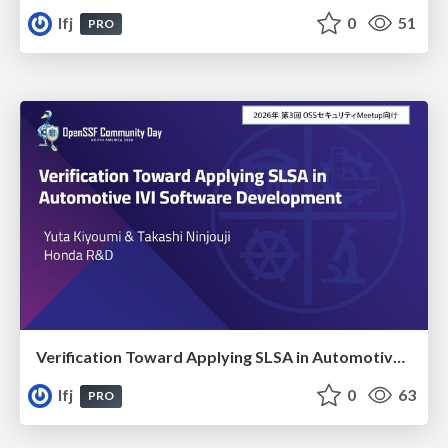
lfj
0
51
PRO
Verification Toward Applying SLSA in Automotive IVI Software Development
lfj
0
63
PRO