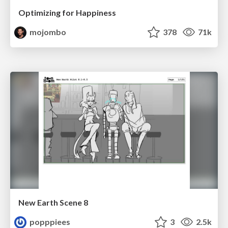
Optimizing for Happiness
mojombo
378
71k
New Earth Scene 8
popppiees
3
2.5k