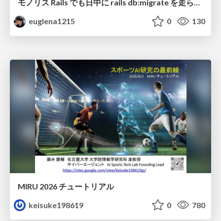
モノリス Rails でも日中に rails db:migrate を走らせたい！ / Daytime rails db:migrate on Monolithic Rails!
euglena1215
0
130
MIRU 2026 チュートリアル
keisuke198619
0
780