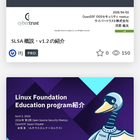
SLSA 概説・v1.2 の紹介
lfj
0
150
PRO