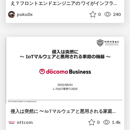
え？フロントエンドエンジニアの ワイがインフラも！？
puku0x
0
240
侵入は突然に 〜 IoTマルウェアと悪用される家庭の機器 ～ / When Intrusion Strikes: IoT Malware and the Abuse of Home Devices
nttcom
0
1.4k