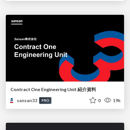
Contract One Engineering Unit 紹介資料
sansan33
0
19k
PRO