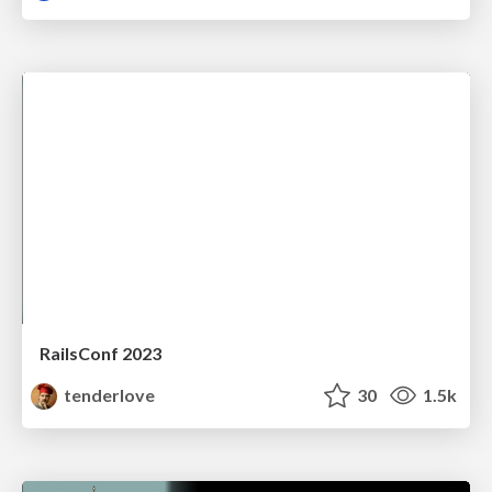
RailsConf 2023
tenderlove
30
1.5k