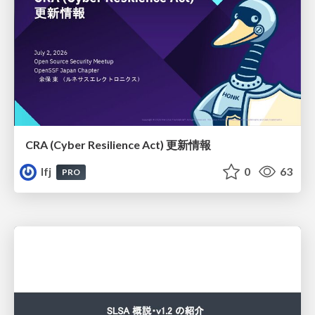
CRA (Cyber Resilience Act)​ 更新情報
lfj
0
63
PRO