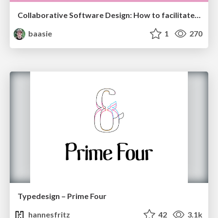
Collaborative Software Design: How to facilitate domain modelling decisions
baasie
1
270
Typedesign – Prime Four
hannesfritz
42
3.1k