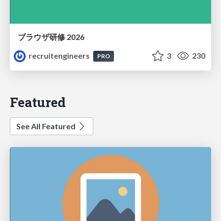
ブラウザ研修 2026
recruitengineers
3
230
PRO
Featured
See All Featured