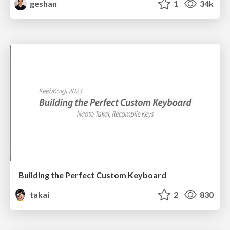
geshan
1
34k
Building the Perfect Custom Keyboard
takai
2
830