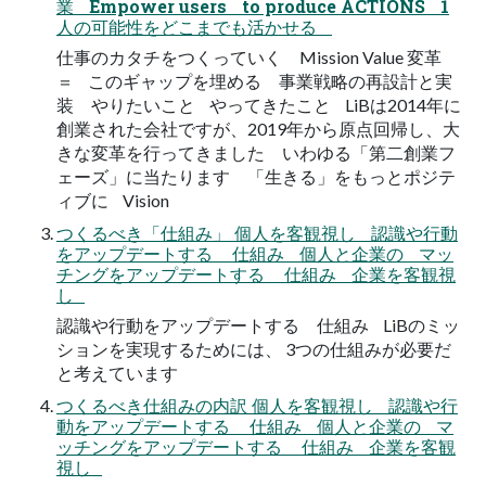
業 Empower users to produce ACTIONS 1
人の可能性をどこまでも活かせる
仕事のカタチをつくっていく Mission Value 変革
＝ このギャップを埋める 事業戦略の再設計と実
装 やりたいこと やってきたこと LiBは2014年に
創業された会社ですが、2019年から原点回帰し、大
きな変革を行ってきました いわゆる「第二創業フ
ェーズ」に当たります 「生きる」をもっとポジテ
ィブに Vision
つくるべき「仕組み」 個人を客観視し 認識や行動
をアップデートする 仕組み 個人と企業の マッ
チングをアップデートする 仕組み 企業を客観視
し
認識や行動をアップデートする 仕組み LiBのミッ
ションを実現するためには、 3つの仕組みが必要だ
と考えています
つくるべき仕組みの内訳 個人を客観視し 認識や行
動をアップデートする 仕組み 個人と企業の マ
ッチングをアップデートする 仕組み 企業を客観
視し