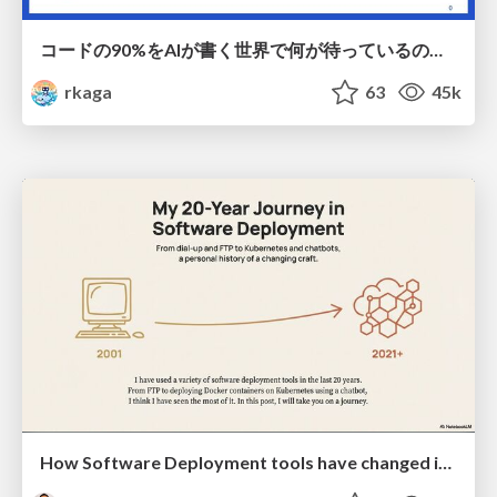
コードの90%をAIが書く世界で何が待っているのか / What awaits us in a world where 90% of the code is written by AI
rkaga
63
45k
How Software Deployment tools have changed in the past 20 years