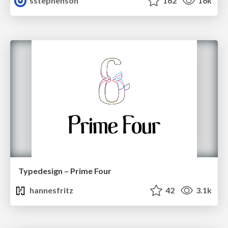
sstephenson
162
16k
Typedesign – Prime Four
hannesfritz
42
3.1k