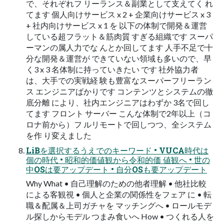
で、それぞれフ リーランス＆副業として支えてく れ
てます 個人向けサービス x 2 + 企業向けサービス x 3
+ 社内向けサービス x 1 を 以下の体制で開発＆運営
している超フラット＆筋肉質 すぎる組織です スーパ
ーマンの属人力でな んとか回してます 人手不足で十
分な開発＆運営が できていない領域も多いので、早
く3 x 3 名体制に持っていきたい です 社外協力者
は、大手での実戦経 験も豊富なスーパーフリーラン
ス エンジニアばかりです コンテンツとシステムの徹
底分離 により、社内エンジニアはわずか 3名で回し
てます フロント サーバー こんな体制で2年以上（コ
ロナ前から）フ ルリモートで回しつつ、全システム
を作 り変えました
LiBを選択するうえでのキーワード • VUCA時代は
個の時代 • 昭和的価値観から令和的価 値観へ • 世の
中OSは要アップデート • 自分OSも要アップデート
Why What • 自己理解のための他者理解 • 他社比較
による客観視 • 個人と企業の関係性をフェア に • 転
職＆配属＆上司ガチャを マッチングへ • ロールモデ
ル探しからモデル つまみ食いへ How • つくれる人を