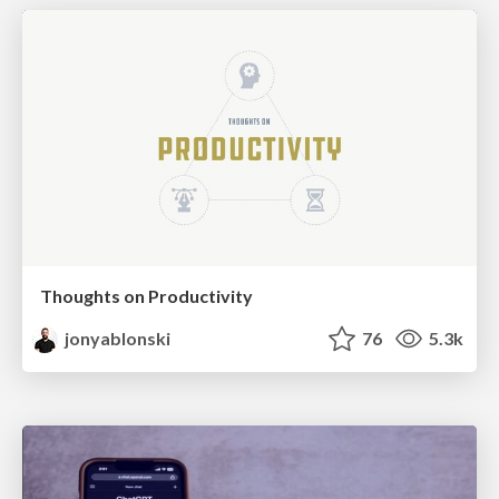
Thoughts on Productivity
jonyablonski
76
5.3k