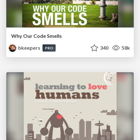
Why Our Code Smells
bkeepers
340
58k
PRO