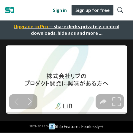
Sign in
Sign up for free
Upgrade to Pro
— share decks privately, control
downloads, hide ads and more …
·
Ship Features Fearlessly
→
SPONSORED