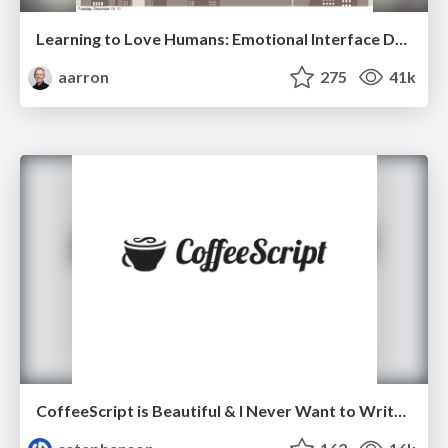
Learning to Love Humans: Emotional Interface Design
aarron
275
41k
CoffeeScript is Beautiful & I Never Want to Write Plain JavaScript Again