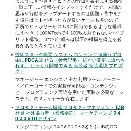
るようにすべき • 3: ヒトとの分担を容易にする機構
◦ 単に正しい情報をインプットするだけで、人間の
思考や行動をアップデートするのは困難 ◦ 背中を押
す役割はヒトが担った方が良いケースも多いので、
要所でヒトがサービス UXに関与できる ような構成
にすべき（ 100%Techでも100%人力でもないハイブ
リッド構造） 3つの仕組みは以下の機構を備える必
要があると考えています
技術スタック概要 システム コンテンツ 遠慮せず自
由にPDCA回 せる（参考記事） 細かい変更に煩わさ
れず、 じっくり開発できる 実装者 実装環境 プロダ
クト
マネージャー エンジニア 主な利用ツール ノーコー
ド／ローコードでの実装が可能な「コンテンツ」
と、 プログラミング言語を用いた実装が必要な「シ
ステム」の 2レイヤーが存在します
プロダクトチーム構成 プロダクトマネジメント LiB
社員 社外協力者 （業務委託） マーケティング 0.4
0.2 0.6 UIデザイン
エンジニアリング 0.4 0.6 0.2 0.5 2名ともLiBのOG