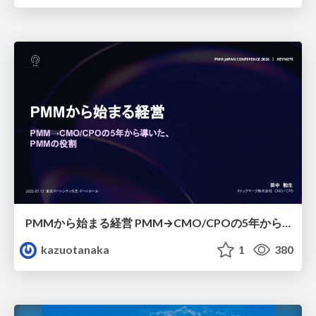
PMMから始まる経営 PMM→CMO/CPOの5年から導いた、 PMMの役割
kazuotanaka
1
380