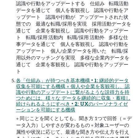
認識や行動をアップデートする 仕組み 転職活動
データを通じて 個人を客観視し 認識や行動をア
ップデート 認識や行動が アップデートされた状
態での 最適な転職/採用を実現 採用活動データを
通じて 企業を客観視し 認識や行動をアップデー
ト 転職/採用 活動内 転職/採用 活動外 多様な仕
事データを通じて 個人を客観視し 認識や行動を
アップデート 個人/企業データを用いた 転職/採
用以外のマッチングを実現 多様な企業内データを
通じて 企業を客観視し 認識や行動をアップデー
ト
各「仕組み」が持つべき基本機構 • 1: 継続的データ
収集を可能にする機構 ◦ 個人や企業を客観視し、認
識や行動のアップデートに繋がるような説得力を持
つためには、様々な データを継続的に収集・蓄積し
続けられるようにすべき • 2: UXのパーソナライゼ
ーションを可能にする機構
◦ 同じことを聞くとしても、聞き方 1つで回答（＝デ
ータ入力）しやすさが変わるもの ◦ 対象ユーザーの
属性や状況に応じて、最適な聞き方や伝え方を行え