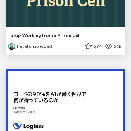
Stop Working from a Prison Cell
hatefulcrawdad
274
21k