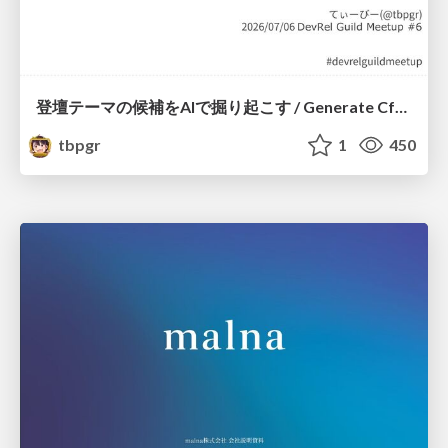
登壇テーマの候補をAIで掘り起こす / Generate CfP Ideas via-AI
tbpgr
1
450