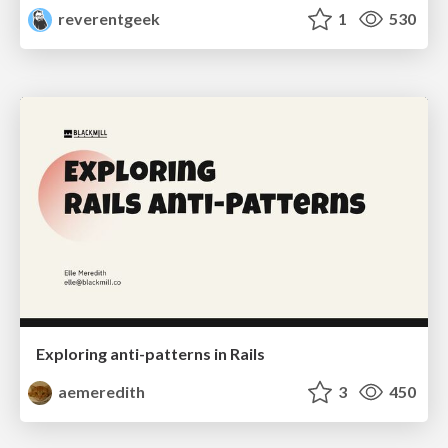
reverentgeek
1
530
Exploring anti-patterns in Rails
aemeredith
3
450