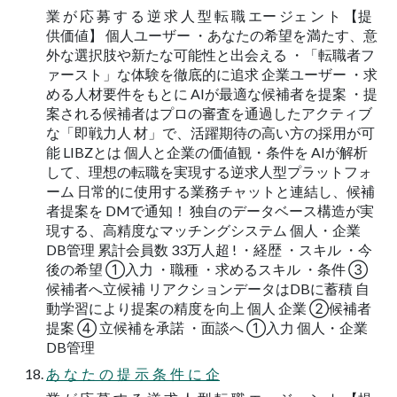
業 が 応 募 す る 逆 求 人 型 転 職 エー ジェ ン ト 【提
供価値】 個人ユーザー ・あなたの希望を満たす、意
外な選択肢や新たな可能性と出会える ・「転職者フ
ァースト」な体験を徹底的に追求 企業ユーザー ・求
める人材要件をもとに AIが最適な候補者を提案 ・提
案される候補者はプロの審査を通過したアクティブ
な「即戦力人 材」で、活躍期待の高い方の採用が可
能 LIBZとは 個人と企業の価値観・条件を AIが解析
して、理想の転職を実現する逆求人型プラットフォ
ーム 日常的に使用する業務チャットと連結し、候補
者提案を DMで通知！ 独自のデータベース構造が実
現する、高精度なマッチングシステム 個人・企業
DB管理 累計会員数 33万人超 ! ・経歴 ・スキル ・今
後の希望 ①入力 ・職種 ・求めるスキル ・条件 ③
候補者へ立候補 リアクションデータはDBに蓄積 自
動学習により提案の精度を向上 個人 企業 ②候補者
提案 ④ 立候補を承諾 ・面談へ ①入力 個人・企業
DB管理
あ な た の 提 示 条 件 に 企