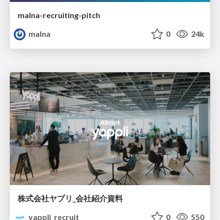
malna-recruiting-pitch
malna
0
24k
株式会社ヤプリ_会社紹介資料
yappli_recruit
0
550