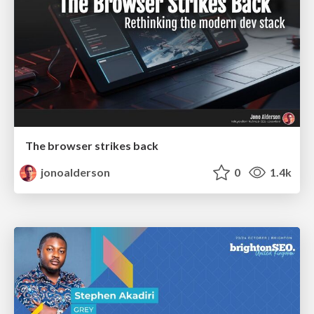
The browser strikes back
jonoalderson
0
1.4k