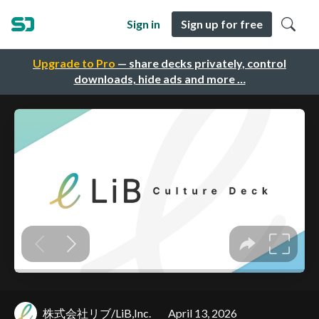
Sign in
Sign up for free
Upgrade to Pro
— share decks privately, control
downloads, hide ads and more …
株式会社リブ/LiB,Inc.
April 13, 2026