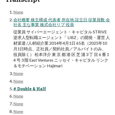
None
会社概要 株主構成 代表者 所在地 設立日 従業員数 会
社名 主な事業 株式会社リブ 役員
従業員 サイバーエージェント・キャピタル STRIVE
逆求人型転職エージェント「 LIBZ」の開発・運営 人
材派遣 /人材紹介業 2014年4月1日 65名（2025年10
月1日時点、正社員／契約社員／アルバイトのみ、
役員除く） 松本洋介 東 京 都 港 区 芝 浦 3 丁 ⽬ 6 番 1
4 号 3 階 East Ventures ニッセイ・キャピタル リンク
＆モチベーション Hajimari
None
None
# Double & Half
None
None
None