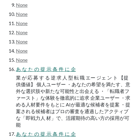
None
None
None
None
None
None
None
あ な た の 提 示 条 件 に 企
業 が 応 募 す る 逆 求 人 型 転 職 エー ジェ ン ト 【提
供価値】 個人ユーザー ・あなたの希望を満たす、意
外な選択肢や新たな可能性と出会える ・「転職者フ
ァースト」な体験を徹底的に追求 企業ユーザー ・求
める人材要件をもとに AIが最適な候補者を提案 ・提
案される候補者はプロの審査を通過したアクティブ
な「即戦力人 材」で、活躍期待の高い方の採用が可
能
あ な た の 提 示 条 件 に 企