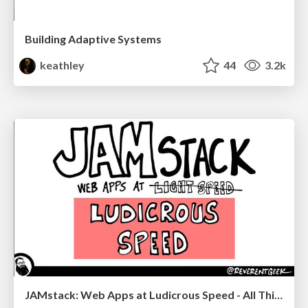
Building Adaptive Systems
keathley
44
3.2k
JAMstack: Web Apps at Ludicrous Speed - All Things Open 2022