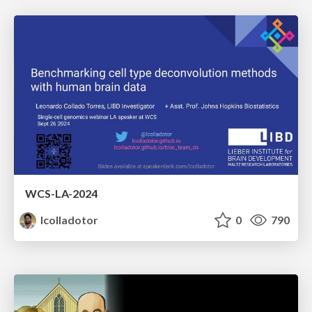
WCS-LA-2024
lcolladotor
0
790