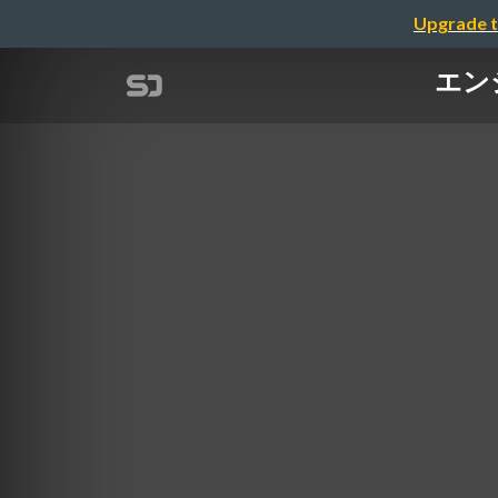
Upgrade t
エン