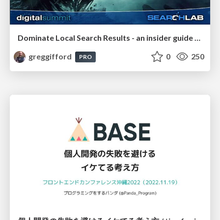
Dominate Local Search Results - an insider guide to GBP, reviews, and Local SEO
greggifford
0
250
PRO