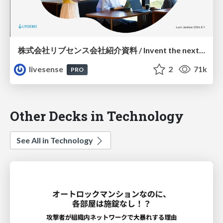
株式会社リブセンス会社紹介資料 / Invent the next common.
livesense
2
71k
PRO
Other Decks in Technology
See All in Technology