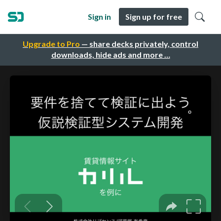
Sign in
Sign up for free
Upgrade to Pro
— share decks privately, control
downloads, hide ads and more …