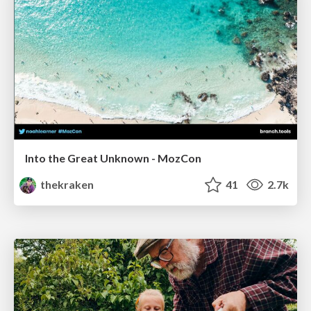
Into the Great Unknown - MozCon
thekraken
41
2.7k