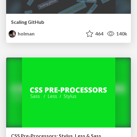
Scaling GitHub
holman
464
140k
CSS Pre-Processors: Stylus, Less & Sass