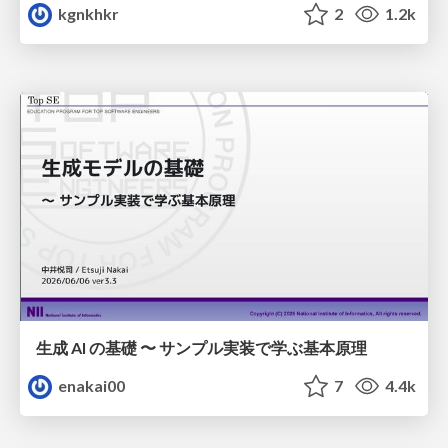
kgnkhkr
2
1.2k
生成 AI の基礎 〜 サンプル実装で学ぶ基本原理
enakai00
7
4.4k