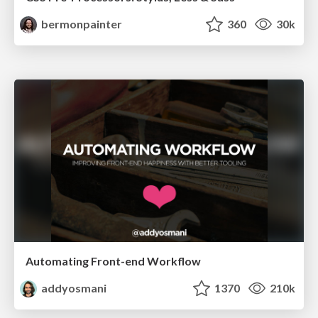
bermonpainter
360
30k
Automating Front-end Workflow
addyosmani
1370
210k