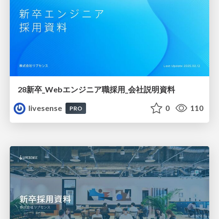
28新卒_Webエンジニア職採用_会社説明資料
livesense
0
110
PRO