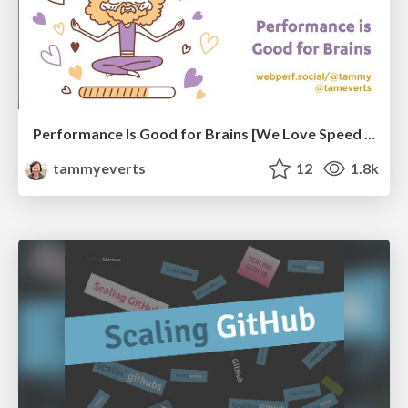
Performance Is Good for Brains [We Love Speed 2024]
tammyeverts
12
1.8k