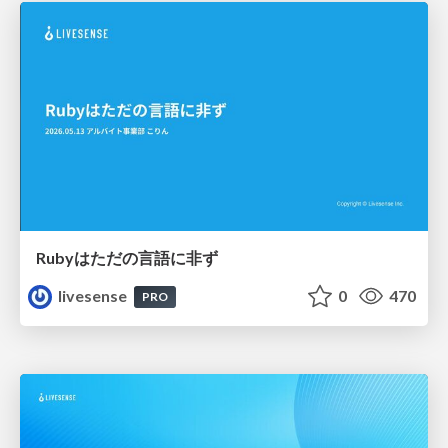
Rubyはただの⾔語に⾮ず
livesense
0
470
PRO