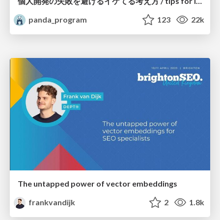
個人開発の失敗を避けるイケてる考え方 / tips for indie hackers
panda_program
123
22k
The untapped power of vector embeddings
frankvandijk
2
1.8k