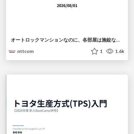
オートロックマンションなのに、各部屋は施錠なし！？ 攻撃者が組織内ネットワークで大暴れする理由 / The Front Door Is Locked, but the Rooms Are Wide Open: Why Attackers Move Freely Inside Enterprise Networks
nttcom
1
1.6k