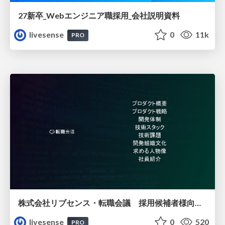
27新卒_Webエンジニア職採用_会社説明資料
livesense
0
11k
PRO
株式会社リブセンス・転職会議 採用候補者様向け資料
livesense
0
520
PRO