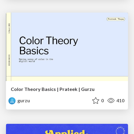
Color Theory Basics | Prateek | Gurzu
gurzu
0
410