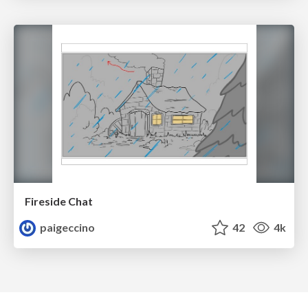
Fireside Chat
paigeccino
42
4k