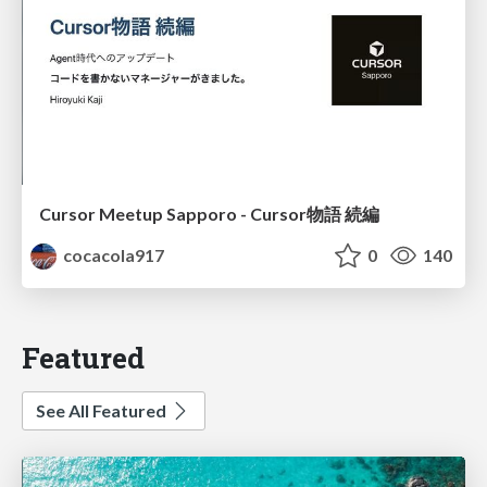
Cursor Meetup Sapporo - Cursor物語 続編
cocacola917
0
140
Featured
See All Featured