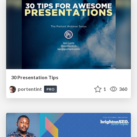
30 Presentation Tips
portentint
1
360
PRO