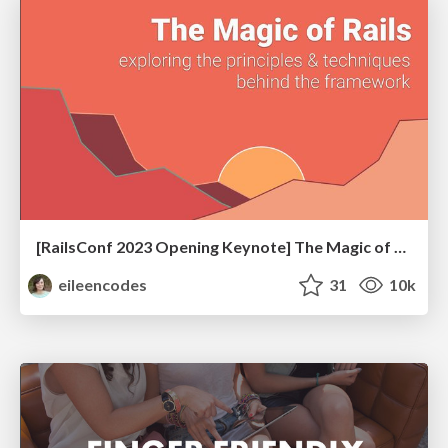
[RailsConf 2023 Opening Keynote] The Magic of Rails
eileencodes
31
10k