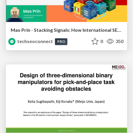
Max Prin - Stacking Signals: How International SEO Comes Together (And Falls Apart)
techseoconnect
0
350
PRO