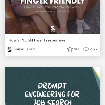
How STYLIGHT went responsive
nonsquared
100
6.2k