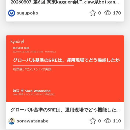
20260807_第6回_関東kaggler会LT_claw系bot xangiと始める、"寂しくない" kaggle
sugupoko
0
170
グローバル基準のSREは、運用現場でどう機能したか：成熟度アセスメントの実践 ／ SRE NEXT 2026
sorawatanabe
0
110