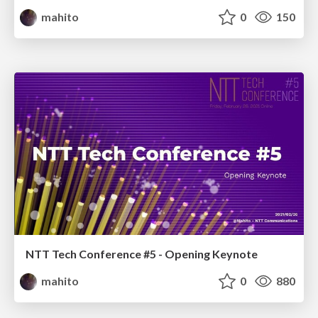
mahito
0
150
NTT Tech Conference #5 - Opening Keynote
mahito
0
880