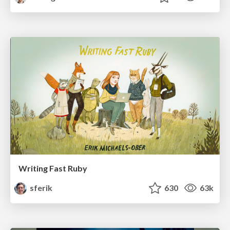
Writing Fast Ruby
sferik
630
63k