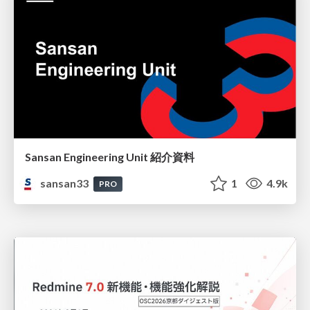
Sansan Engineering Unit 紹介資料
sansan33
1
4.9k
PRO