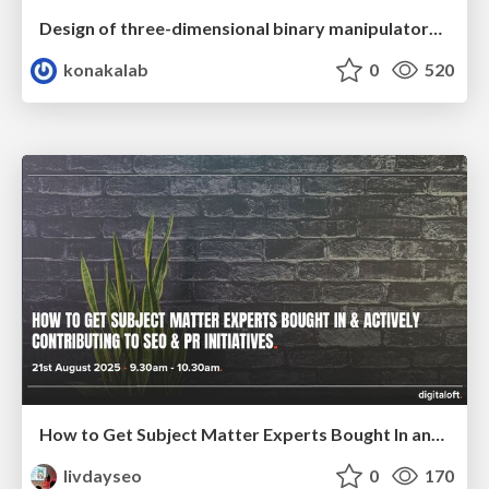
Design of three-dimensional binary manipulators for pick-and-place task avoiding obstacles (IECON2024)
konakalab
0
520
How to Get Subject Matter Experts Bought In and Actively Contributing to SEO & PR Initiatives.
livdayseo
0
170