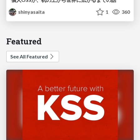
shinyasaita
1
360
Featured
See All Featured