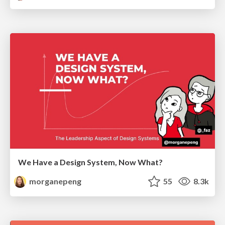
We Have a Design System, Now What?
morganepeng
55
8.3k