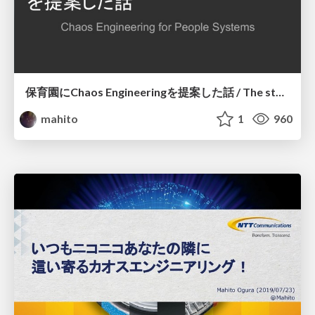
保育園にChaos Engineeringを提案した話 / The story of proposing Chaos Engineering to a nursery school
mahito
1
960