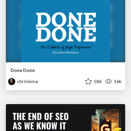
Done Done
chrislema
186
16k