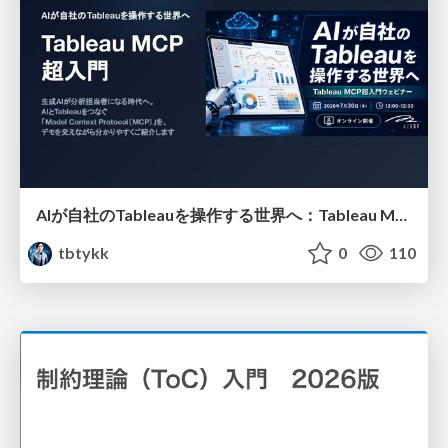
AIが自社のTableauを操作する世界へ：Tableau MCP超入門
tbtykk
0
110