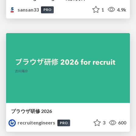
sansan33
1
4.9k
PRO
ブラウザ研修 2026
recruitengineers
3
600
PRO