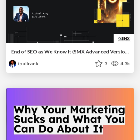
End of SEO as We Know It (SMX Advanced Version)
ipullrank
3
4.3k