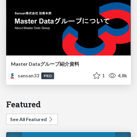
Master Dataグループ紹介資料
sansan33
1
4.8k
PRO
Featured
See All Featured