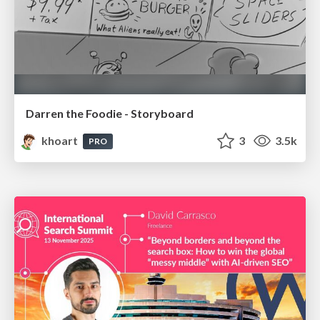
Darren the Foodie - Storyboard
khoart
3
3.5k
PRO