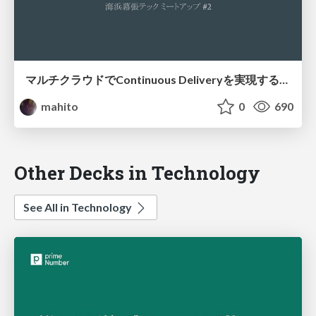
マルチクラウドでContinuous Deliveryを実現するSpinnakerについて / Introduction of Spinnaker
mahito
0
690
Other Decks in Technology
See All in Technology