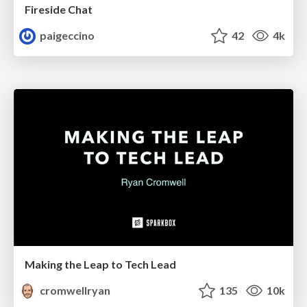
Fireside Chat
paigeccino
42
4k
Making the Leap to Tech Lead
cromwellryan
135
10k