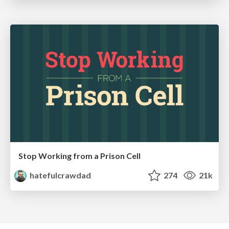
Stop Working from a Prison Cell
hatefulcrawdad
274
21k