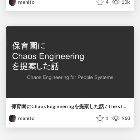
mahito
4
10k
保育園にChaos Engineeringを提案した話 / The story of proposing Chaos Engineering to a nursery school
mahito
1
960