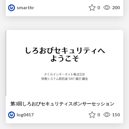
smarthr
0
200
第3回しろおびセキュリティスポンサーセッション
log0417
0
150