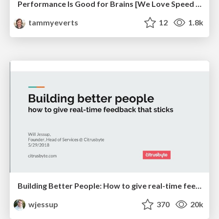
Performance Is Good for Brains [We Love Speed 2024]
tammyeverts
12
1.8k
Building Better People: How to give real-time feedback that sticks.
wjessup
370
20k