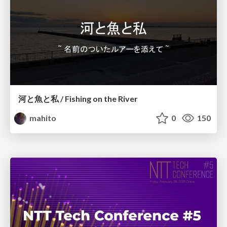
河と魚と私 / Fishing on the River
mahito
0
150