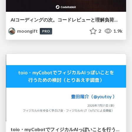
AIコーディングの次。コードレビューと理解負荷を解消して組織の開発生産性を高める
moongift
2
1.9k
PRO
toio・myCobotでフィジカルAIっぽいことを行うための検討（とりあえず調査） / フィジカルAI LT（IoTLTによる開催）