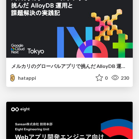
メルカリのグローバルアプリで挑んだ AlloyDB 運用と課題解決の実践記
hatappi
0
230