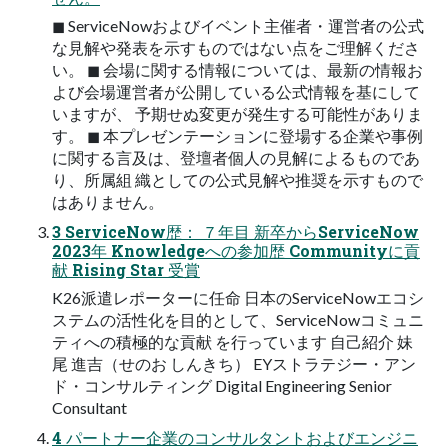
◼ ServiceNowおよびイベント主催者・運営者の公式
な見解や発表を示すものではない点をご理解くださ
い。 ◼ 会場に関する情報については、最新の情報お
よび会場運営者が公開している公式情報を基にして
いますが、 予期せぬ変更が発生する可能性がありま
す。 ◼ 本プレゼンテーションに登場する企業や事例
に関する言及は、登壇者個人の見解によるものであ
り、所属組 織としての公式見解や推奨を示すもので
はありません。
3 ServiceNow歴： ７年目 新卒からServiceNow
2023年 Knowledgeへの参加歴 Communityに貢
献 Rising Star 受賞
K26派遣レポーターに任命 日本のServiceNowエコシ
ステムの活性化を目的として、ServiceNowコミュニ
ティへの積極的な貢献 を行っています 自己紹介 妹
尾 進吉（せのお しんきち） EYストラテジー・アン
ド・コンサルティング Digital Engineering Senior
Consultant
4 パートナー企業のコンサルタントおよびエンジニ