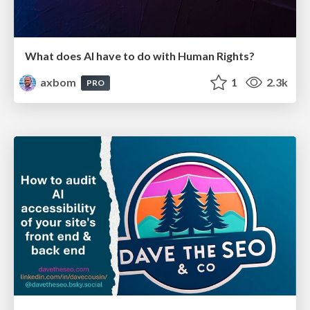
What does AI have to do with Human Rights?
axbom
1
2.3k
PRO