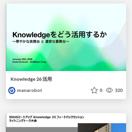
Knowledge 26 活用
manarobot
0
320