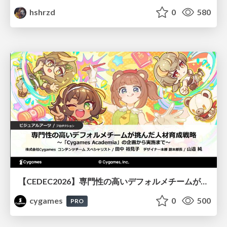
hshrzd
0
580
【CEDEC2026】専門性の高いデフォルメチームが挑んだ人材育成戦略 〜Cygames Academiaの企画から実施まで〜
cygames
0
500
PRO