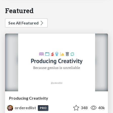
Featured
See All Featured
Producing Creativity
orderedlist
348
40k
PRO