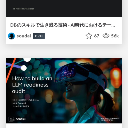
DBのスキルで生き残る技術 - AI時代におけるテーブル設計の勘所
soudai
67
56k
PRO