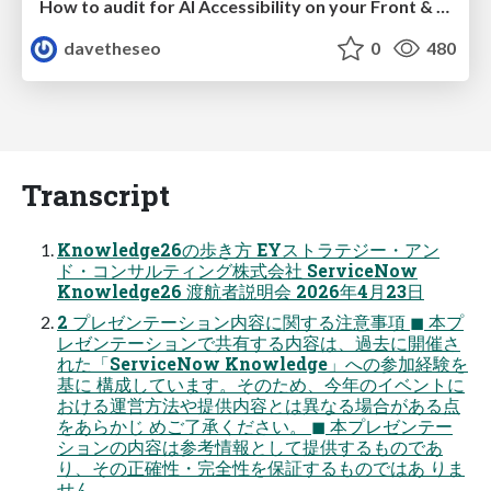
How to audit for AI Accessibility on your Front & Back End
davetheseo
0
480
Transcript
Knowledge26の歩き方 EYストラテジー・アン
ド・コンサルティング株式会社 ServiceNow
Knowledge26 渡航者説明会 2026年4月23日
2 プレゼンテーション内容に関する注意事項 ◼ 本プ
レゼンテーションで共有する内容は、過去に開催さ
れた「ServiceNow Knowledge」への参加経験を
基に 構成しています。そのため、今年のイベントに
おける運営方法や提供内容とは異なる場合がある点
をあらかじ めご了承ください。 ◼ 本プレゼンテー
ションの内容は参考情報として提供するものであ
り、その正確性・完全性を保証するものではあ りま
せん。