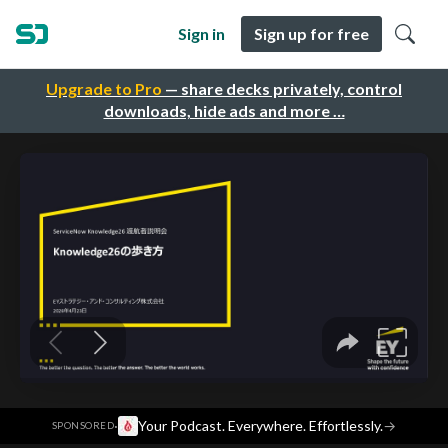
Sign in
Sign up for free
Upgrade to Pro
— share decks privately, control
downloads, hide ads and more …
·
Your Podcast. Everywhere. Effortlessly.
→
SPONSORED