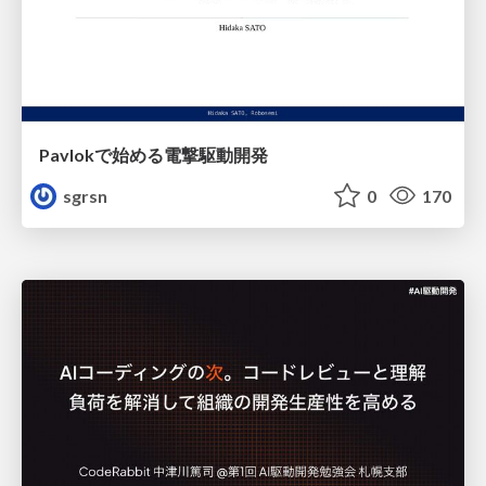
Pavlokで始める電撃駆動開発
sgrsn
0
170