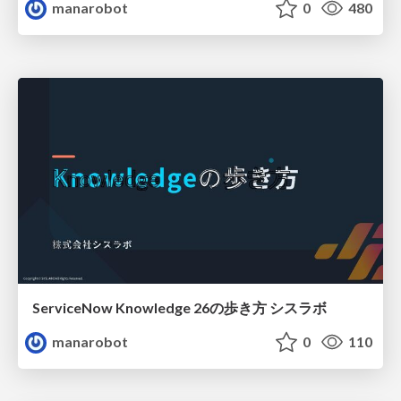
manarobot
0
480
ServiceNow Knowledge 26の歩き方 シスラボ
manarobot
0
110