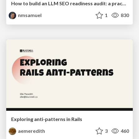
How to build an LLM SEO readiness audit: a practical framework
nmsamuel
1
830
Exploring anti-patterns in Rails
aemeredith
3
460