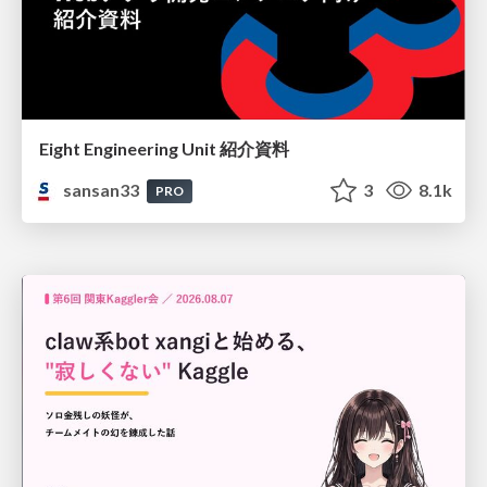
Eight Engineering Unit 紹介資料
sansan33
3
8.1k
PRO