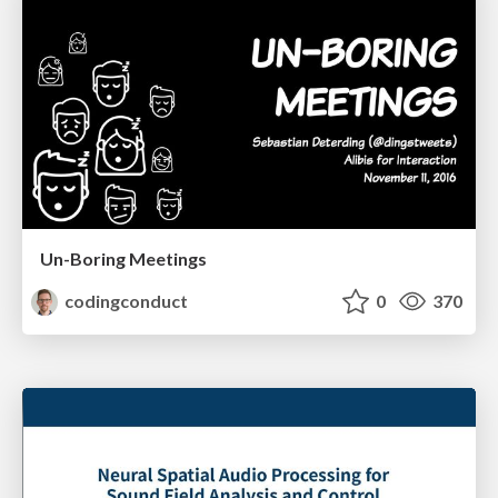
Un-Boring Meetings
codingconduct
0
370