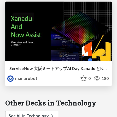
ServiceNow 大阪ミートアップAI Day Xanadu とNowAssist
manarobot
0
180
Other Decks in Technology
See All in Technology