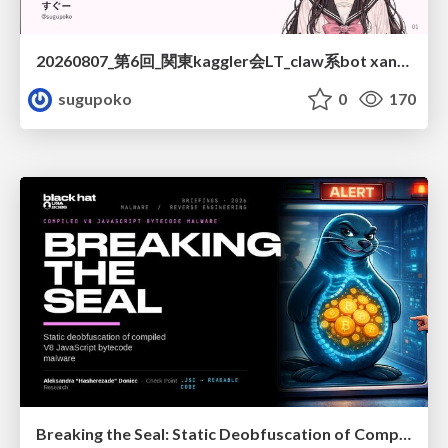
20260807_第6回_関東kaggler会LT_claw系bot xangiと始める、"寂しくない" kaggle
sugupoko
0
170
Breaking the Seal: Static Deobfuscation of Compiled V8 JavaScript Bytecode Malware