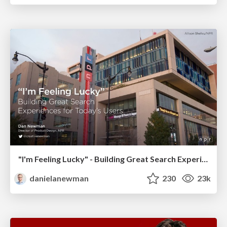
"I'm Feeling Lucky" - Building Great Search Experiences for Today's Users (#IAC19)
danielanewman
230
23k