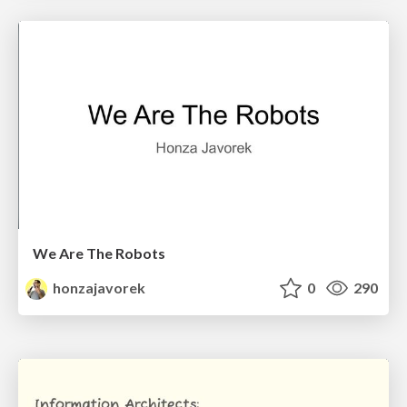
We Are The Robots
honzajavorek
0
290