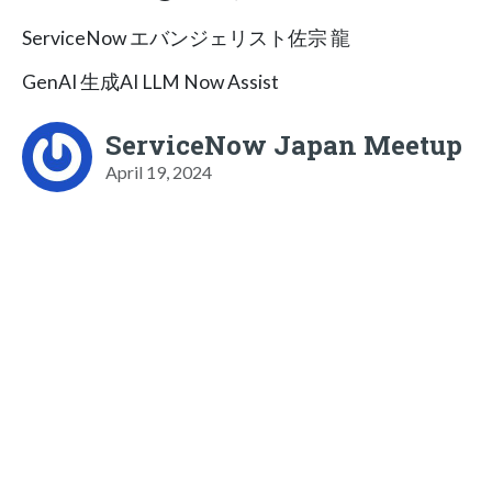
ServiceNow エバンジェリスト佐宗 龍
GenAI 生成AI LLM Now Assist
ServiceNow Japan Meetup
April 19, 2024