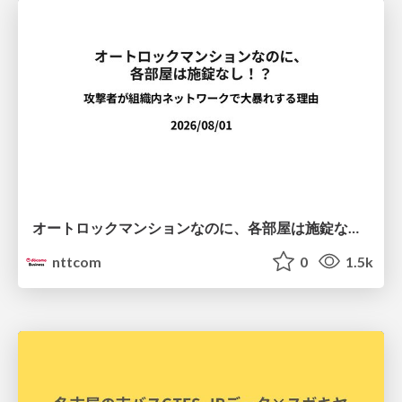
オートロックマンションなのに、各部屋は施錠なし！？ 攻撃者が組織内ネットワークで大暴れする理由 / The Front Door Is Locked, but the Rooms Are Wide Open: Why Attackers Move Freely Inside Enterprise Networks
nttcom
0
1.5k