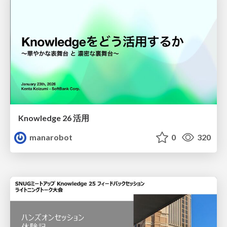
Knowledge 26 活用
manarobot
0
320