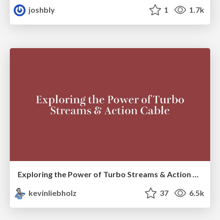
joshbly
1
1.7k
Exploring the Power of Turbo Streams & Action Cable | RailsConf2023
kevinliebholz
37
6.5k