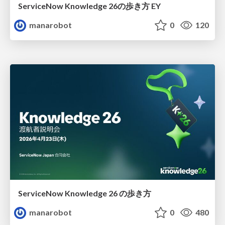
ServiceNow Knowledge 26の歩き方 EY
manarobot
0
120
ServiceNow Knowledge 26 の歩き方
manarobot
0
480