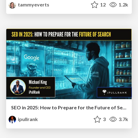
tammyeverts
12
1.2k
SEO in 2025: How to Prepare for the Future of Search
ipullrank
3
3.7k