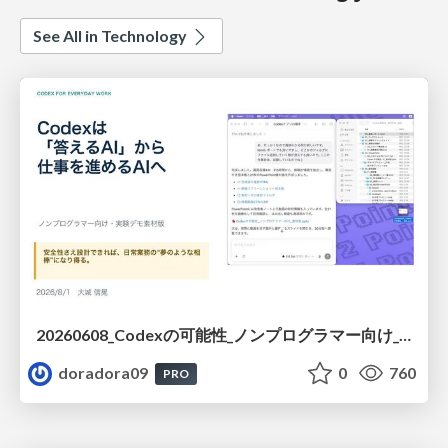
See All in Technology
20260608_Codexの可能性_ノンプログラマー向け_大城追記
doradora09
0
760
PRO