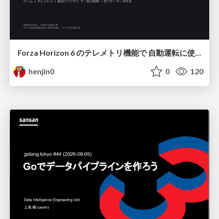
Forza Horizon 6 のテレメトリ機能で 自動運転に使えそうな学習データを集める話
henjin0
0
120