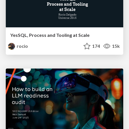
YesSQL, Process and Tooling at Scale
rocio
174
15k