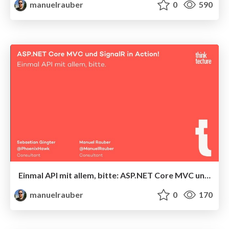
manuelrauber
0
590
Einmal API mit allem, bitte: ASP.NET Core MVC und SignalR in Action!
manuelrauber
0
170