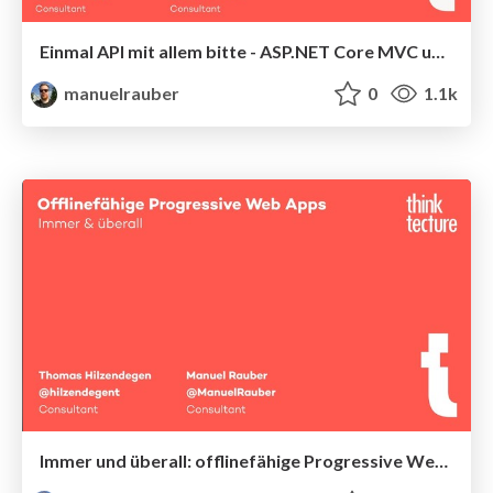
Einmal API mit allem bitte - ASP.NET Core MVC und SignalR in Action
manuelrauber
0
1.1k
Immer und überall: offlinefähige Progressive Web Apps – am Beispiel Angular