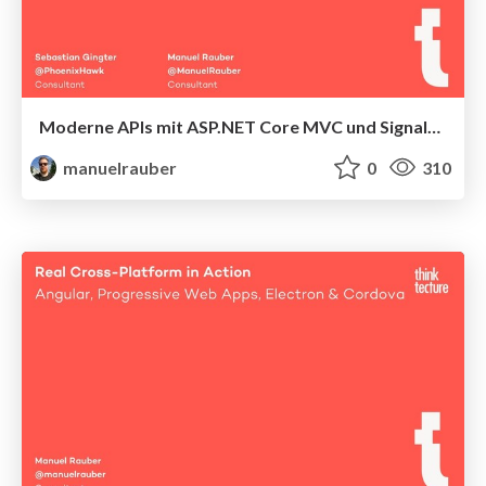
Moderne APIs mit ASP.NET Core MVC und SignalR – End-to-End
manuelrauber
0
310