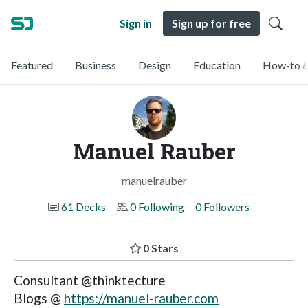
Sign in
Sign up for free
Featured
Business
Design
Education
How-to &
Manuel Rauber
manuelrauber
61 Decks
0 Following
0 Followers
0 Stars
Consultant @thinktecture
Blogs @
https://manuel-rauber.com