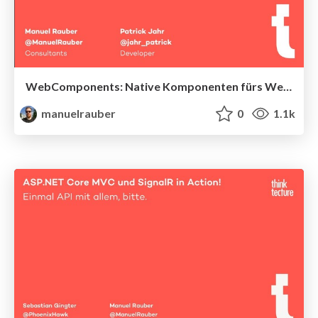
WebComponents: Native Komponenten fürs Web - ohne und mit Frameworks
manuelrauber
0
1.1k