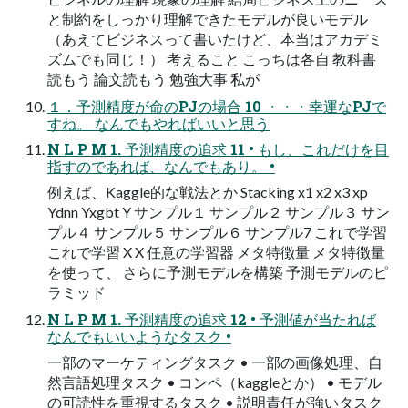
と制約をしっかり理解できたモデルが良いモデル
（あえてビジネスって書いたけど、本当はアカデミ
ズムでも同じ！） 考えること こっちは各自 教科書
読もう 論文読もう 勉強大事 私が
１．予測精度が命のPJの場合 10 ・・・幸運なPJで
すね。 なんでもやればいいと思う
N L P M 1. 予測精度の追求 11 • もし、これだけを目
指すのであれば、なんでもあり。 •
例えば、Kaggle的な戦法とか Stacking x1 x2 x3 xp
Ydnn Yxgbt Y サンプル１ サンプル２ サンプル３ サン
プル４ サンプル５ サンプル６ サンプル7 これで学習
これで学習 X X 任意の学習器 メタ特徴量 メタ特徴量
を使って、 さらに予測モデルを構築 予測モデルのピ
ラミッド
N L P M 1. 予測精度の追求 12 • 予測値が当たれば
なんでもいいようなタスク •
一部のマーケティングタスク • 一部の画像処理、自
然言語処理タスク • コンペ（kaggleとか） • モデル
の可読性を重視するタスク • 説明責任が強いタスク