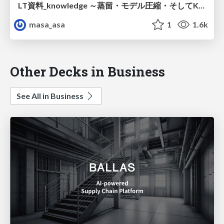
LT資料_knowledge ～蒸留・モデル圧縮・そしてKT～
masa_asa
1
1.6k
Other Decks in Business
See All in Business