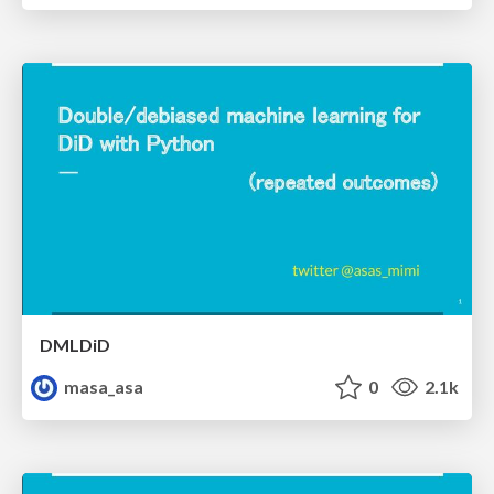
DMLDiD
masa_asa
0
2.1k