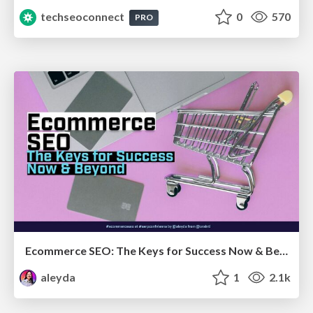
techseoconnect
0
570
PRO
Ecommerce SEO: The Keys for Success Now & Beyond - #SERPConf2024
aleyda
1
2.1k