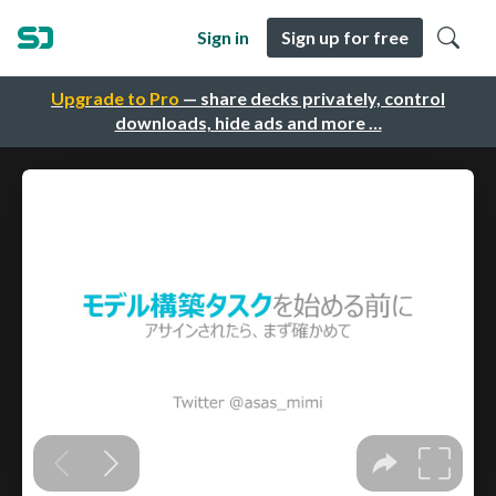
Sign in
Sign up for free
Upgrade to Pro
— share decks privately, control
downloads, hide ads and more …