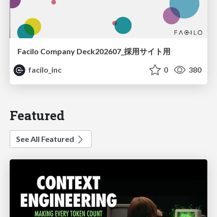
Facilo Company Deck202607_採用サイト用
facilo_inc
0
380
Featured
See All Featured