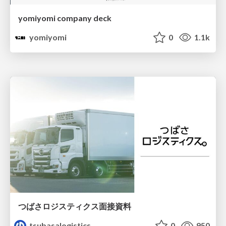
yomiyomi company deck
yomiyomi
0
1.1k
つばさロジスティクス面接資料
tsubasalogistics
0
950