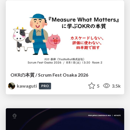
OKRの本質 / Scrum Fest Osaka 2026
kawaguti
5
3.5k
PRO