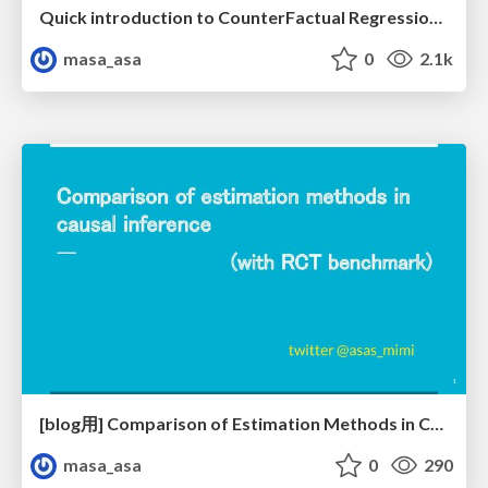
Quick introduction to CounterFactual Regression (CFR)
masa_asa
0
2.1k
[blog用] Comparison of Estimation Methods in Causal Inference
masa_asa
0
290