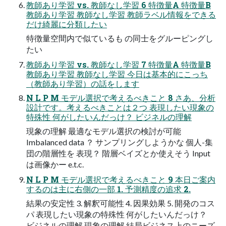
教師あり学習 vs. 教師なし学習 6 特徴量A 特徴量B
教師あり学習 教師なし学習 教師ラベル情報をできる
だけ綺麗に分類したい
特徴量空間内で似ているも の同士をグルーピングし
たい
教師あり学習 vs. 教師なし学習 7 特徴量A 特徴量B
教師あり学習 教師なし学習 今日は基本的にこっち
（教師あり学習）の話をします
N L P M モデル選択で考えるべきこと 8 さあ、分析
設計です。考えるべきことは２つ 表現したい現象の
特殊性 何がしたいんだっけ？ ビジネルの理解
現象の理解 最適なモデル選択の検討が可能
Imbalanced data ？ サンプリングしようかな 個人-集
団の階層性を 表現？ 階層ベイズとか使えそう Input
は画像かー e.t.c.
N L P M モデル選択で考えるべきこと 9 本日ご案内
するのは主に右側の一部 1. 予測精度の追求 2.
結果の安定性 3. 解釈可能性 4. 因果効果 5. 開発のコス
パ 表現したい現象の特殊性 何がしたいんだっけ？
ビジネルの理解 現象の理解 結局ビジネス上のニーズ