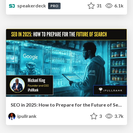
speakerdeck
31
6.1k
PRO
SEO in 2025: How to Prepare for the Future of Search
ipullrank
3
3.7k