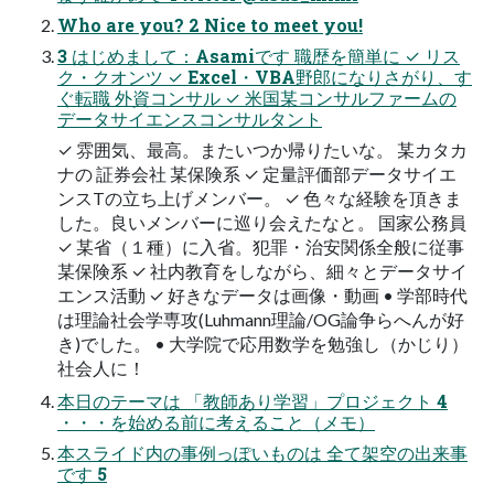
Who are you? 2 Nice to meet you!
3 はじめまして：Asamiです 職歴を簡単に ✓ リス
ク・クオンツ ✓ Excel・VBA野郎になりさがり、す
ぐ転職 外資コンサル ✓ 米国某コンサルファームの
データサイエンスコンサルタント
✓ 雰囲気、最高。またいつか帰りたいな。 某カタカ
ナの 証券会社 某保険系 ✓ 定量評価部データサイエ
ンスTの立ち上げメンバー。 ✓ 色々な経験を頂きま
した。良いメンバーに巡り会えたなと。 国家公務員
✓ 某省（１種）に入省。犯罪・治安関係全般に従事
某保険系 ✓ 社内教育をしながら、細々とデータサイ
エンス活動 ✓ 好きなデータは画像・動画 • 学部時代
は理論社会学専攻(Luhmann理論/OG論争らへんが好
き)でした。 • 大学院で応用数学を勉強し（かじり）
社会人に！
本日のテーマは 「教師あり学習」プロジェクト 4
・・・を始める前に考えること（メモ）
本スライド内の事例っぽいものは 全て架空の出来事
です 5