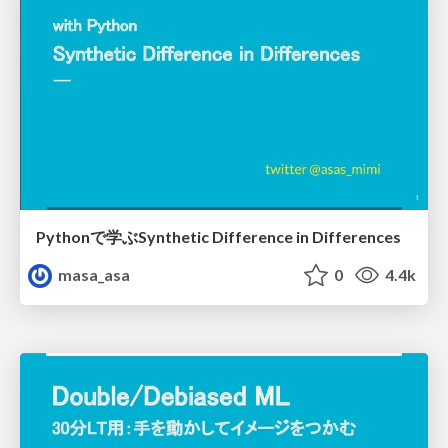
Pythonで学ぶSynthetic Difference in Differences
masa_asa
0
4.4k