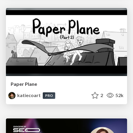
Paper Plane
katiecoart
2
52k
PRO