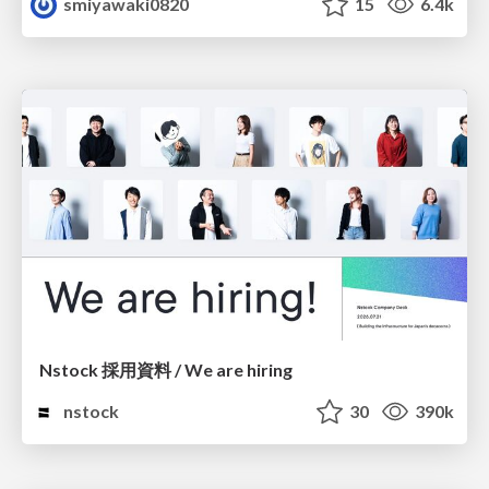
smiyawaki0820
15
6.4k
Nstock 採用資料 / We are hiring
nstock
30
390k