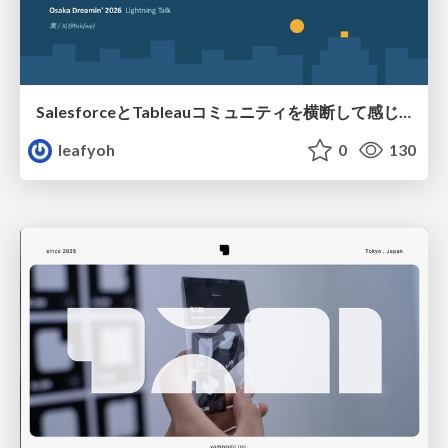
SalesforceとTableauコミュニティを横断して感じたこと（Osaka Dreamin）
leafyoh
0
130