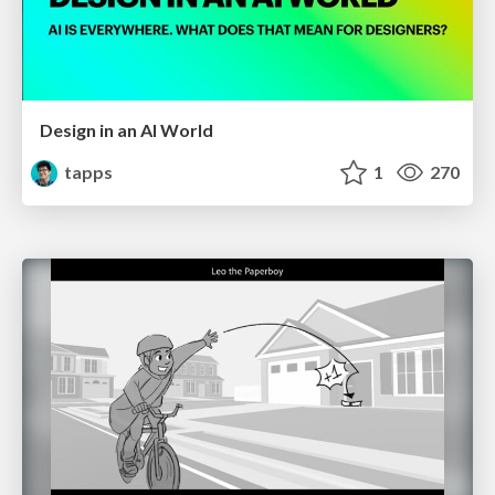
Design in an AI World
tapps
1
270