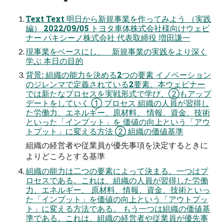
Text Text 明日から新規事業を作ってみよう （実践
編） 2022/09/05 トヨタ車体株式会社様向けウェビ
ナー パキシーノ株式会社 代表取締役 増田謙一
現事業をベースにし、 新規事業の実践をより深く
学ぶ 本日の目的
背景: 組織の能力を決める2つの要素 イノベーション
のジレンマで定義されている2要素。本ウェビナー
では新たなプロセスを実戦形式で学び、②もアップ
デートをしていく ① プロセス 組織の人員が習得し
た労働力、エネルギー、原材料、 情報、資金、技術
といった「インプット」を 価値の向上という「アウ
トプット」に変える方法 ② 組織の価値基準
組織の経営者や従業員が優先事項を決定するときに
よりどころとする基準
組織の能力は二つの要素によって決まる。一つはプ
ロセスである。これは、組織の人員が習得した労働
力、エネルギー、 原材料、情報、資金、技術といっ
た「インプット」を価値の向上という「アウトプッ
ト」に変える方法である。 もう一つは組織の価値基
準である。これは、組織の経営者や従業員が優先事