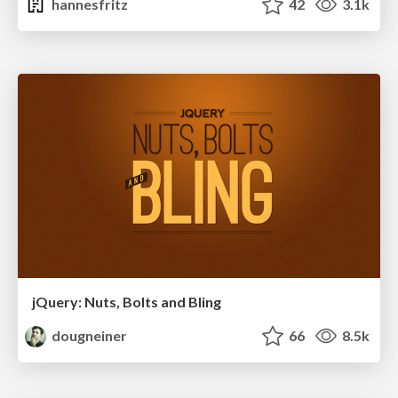
hannesfritz
42
3.1k
jQuery: Nuts, Bolts and Bling
dougneiner
66
8.5k