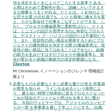
項を決定するときによりどころとする基準で ある。
人間はきわめて柔軟性が高く、訓練しだいでさまざ
まな物事をうまくやれる。たとえば、ＩＢＭのよう
な巨大企業 の元社員でも、いとも簡単に働き方を変
え、小さな新会社で仕事をこなすことができる。 し
かし、プロセスや価値基準に柔軟性はない。たとえ
ば、ミニコンの設計を管理するのに有効なプロセス
は、デスクトッ プ・パソコンの設計には不適切だろ
う。また、収益性の高い商品を開発するためにプロ
ジェクトの優先順位を決定する際 の価値基準は、収
益性の低い商品に当てはめることはできない。組織
の能力を生みだすはずのプロセスや価値基準も、状
況が変わると組織の無能力の決定的要因になる。
Clayton
M. Christensen. イノベーションのジレンマ 増補改訂
版より
必要なものを必要なときに必要な量だけ造る 作業員
が異常を知らせ、 ラインを止めるという発想によ
り、 最も短い時間で効率的に造るプロセスとなった
これが現在のアジャイルと呼ばれる考え方に繋が
る。 今回のウェビナーでは、アジャイルのコンセプ
トの一部 を実事業を通して学ぶことにする。 出典: