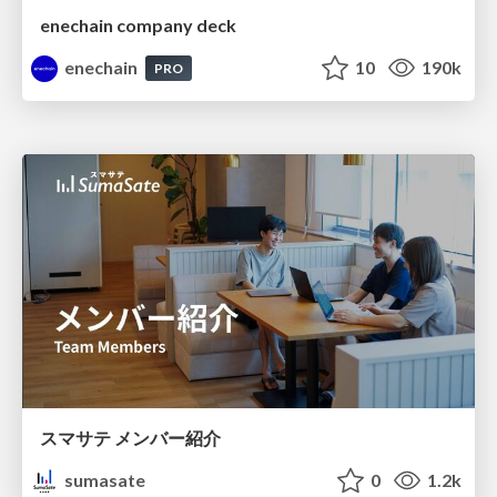
enechain company deck
enechain
10
190k
PRO
スマサテ メンバー紹介
sumasate
0
1.2k