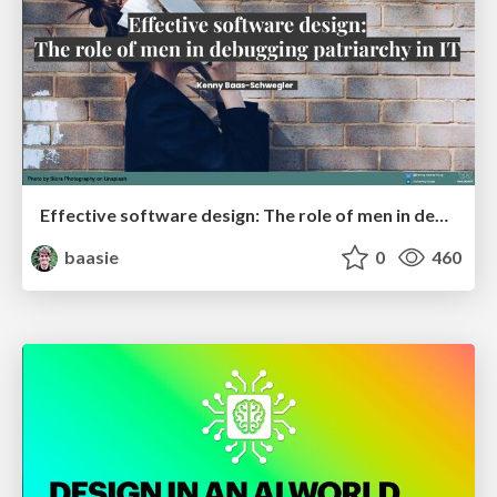
Effective software design: The role of men in debugging patriarchy in IT @ Voxxed Days AMS
baasie
0
460