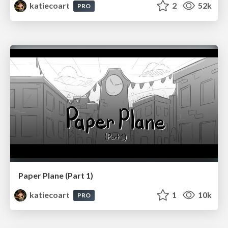
katiecoart
2
52k
PRO
Paper Plane (Part 1)
katiecoart
1
10k
PRO