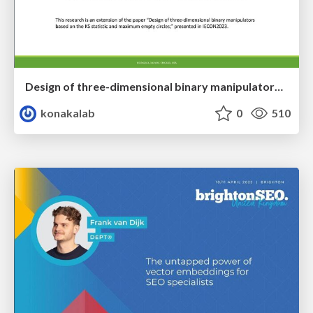
Design of three-dimensional binary manipulators for pick-and-place task avoiding obstacles (IECON2024)
konakalab
0
510