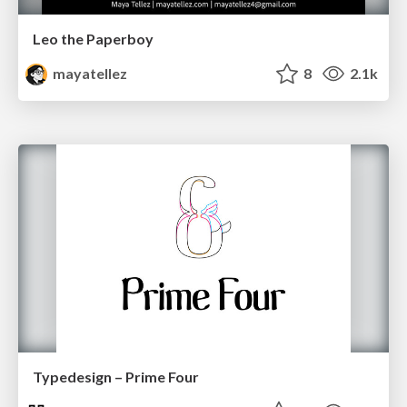
Leo the Paperboy
mayatellez
8
2.1k
Typedesign – Prime Four