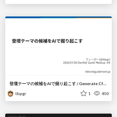
登壇テーマの候補をAIで掘り起こす / Generate CfP Ideas via-AI
tbpgr
1
450