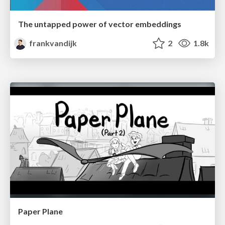
The untapped power of vector embeddings
frankvandijk
2
1.8k
Paper Plane