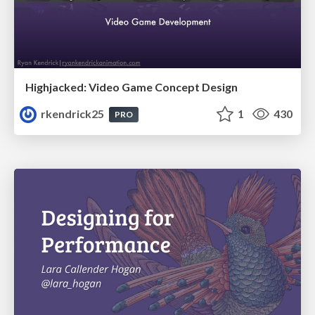
Highjacked: Video Game Concept Design
rkendrick25
1
430
PRO