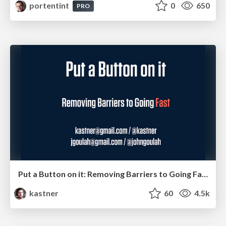
portentint
0
650
PRO
Put a Button on it: Removing Barriers to Going Fast.
kastner
60
4.5k