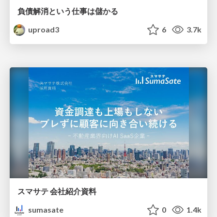
負債解消という仕事は儲かる
uproad3
6
3.7k
スマサテ 会社紹介資料
sumasate
0
1.4k