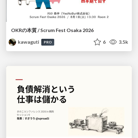
OKRの本質 / Scrum Fest Osaka 2026
kawaguti
6
3.5k
PRO