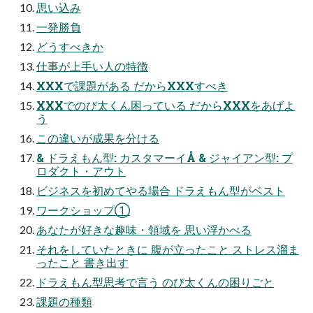
思い込み
一発勝負
どうすべきか
仕事が上手い人の特徴
XXXで課題がある だからXXXすべき
XXXでのび太くん困っている だからXXXをあげよ
う
この違いが成果を分ける
& ドラえもん型: カスタマーイÅ & ジャイアン型: プ
ロダクト・アウト
ビジネスを初めてやる場合 ドラえもん型がベスト
ワークショップ①
あなたが好きな趣味・領域を 思い浮かべる
それをしていたときに 腹が立ったこと ストレス溜ま
ったこと 書き出す
ドラえもん型思考で言う のび太くんの困りごと
課題の種類