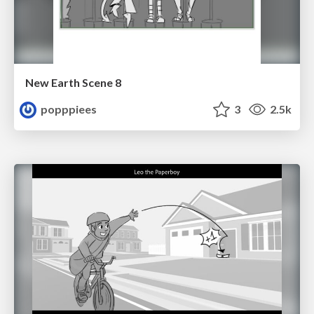
New Earth Scene 8
popppiees
3
2.5k