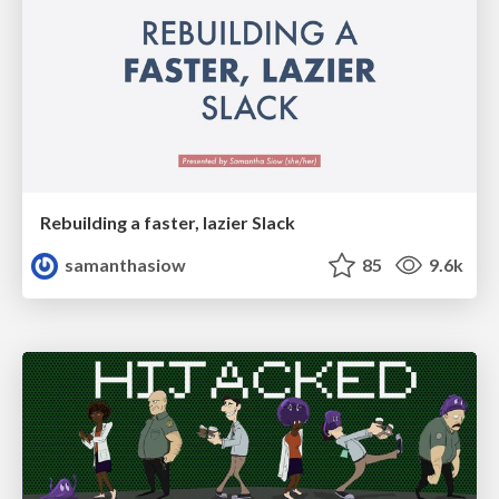
Rebuilding a faster, lazier Slack
samanthasiow
85
9.6k