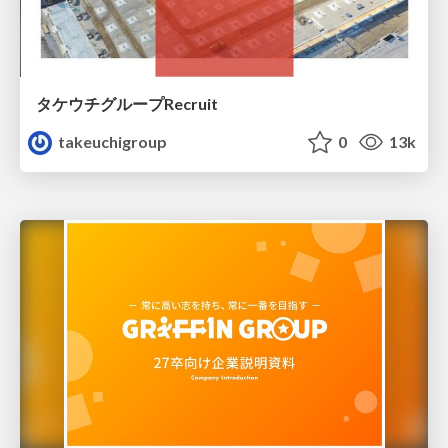
タケウチグループRecruit
takeuchigroup
0
13k