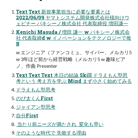
Text Text 新規事業担当に必要な要素とは
2022/06/09 ヤマトシステム開発株式会社様向けウ
ェビナー パキシーノ株式会社 代表取締役 増田謙一
Kenichi Masuda / 増田 謙一 w パキシーノ株式会
社 代表取締d w イノベーションをテクノロジーで推
B
w エンジニア（ファンコミュ、サイバー、メルカリ5
w 3年ほど前から経営戦略（メルカリ5 w 趣味ピア
ノ、作曲 Presenter
Text Text Text 本日の結論 Skill ドラえもん型思
考という 考え方を学ぶ Mind まず小さく始めてみる
ドラえもん型思考
のび太くんFirst
ジャイアン型思考
自分First
 当たり前ニーズが満たされ  変化も早い
そのような時代で 失敗する理由