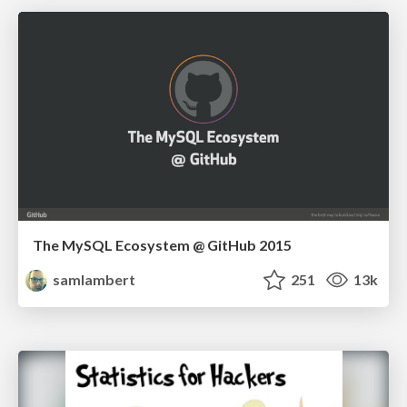
The MySQL Ecosystem @ GitHub 2015
samlambert
251
13k