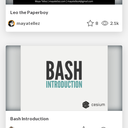
Leo the Paperboy
mayatellez
8
2.1k
Bash Introduction