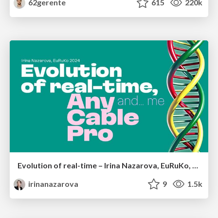
62gerente
615
220k
Evolution of real-time – Irina Nazarova, EuRuKo, 2024
irinanazarova
9
1.5k