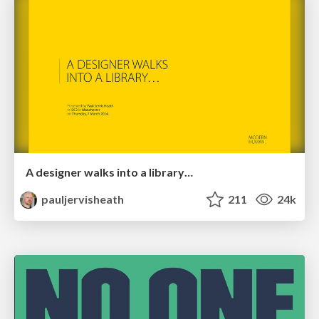
A designer walks into a library…
pauljervisheath
211
24k