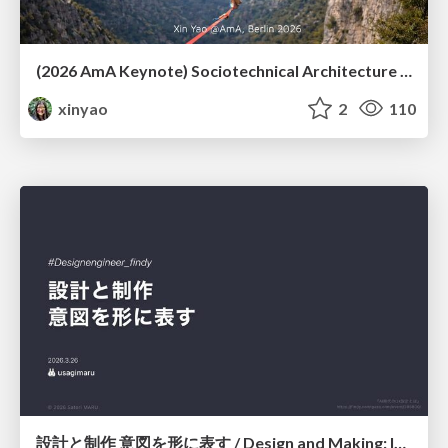
(2026 AmA Keynote) Sociotechnical Architecture - Having your Agile and agility too.pdf
xinyao
2
110
設計と制作 意図を形に表す / Design and Making: Intent Made Form