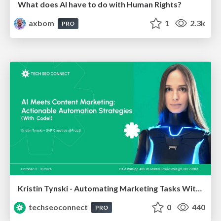
What does AI have to do with Human Rights?
axbom
1
2.3k
PRO
Kristin Tynski - Automating Marketing Tasks With AI
techseoconnect
0
440
PRO