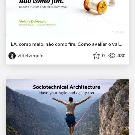
I.A. como meio, não como fim. Como avaliar o valor entregue?
videlvequio
0
430