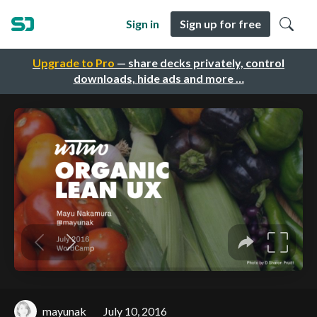
Sign in
Sign up for free
Upgrade to Pro
— share decks privately, control
downloads, hide ads and more …
mayunak
July 10, 2016