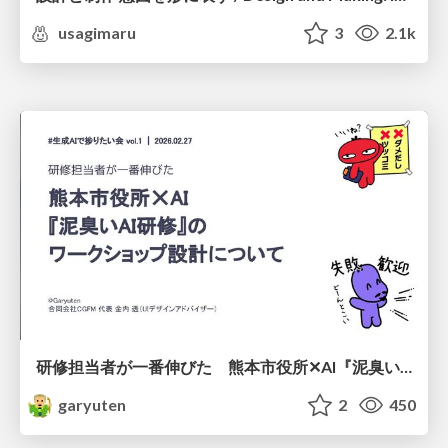
usagimaru
3
2.1k
研修担当者が一番伸びた 熊本市役所✕AI『泥臭いAI研修』のワークショップ設計について
garyuten
2
450