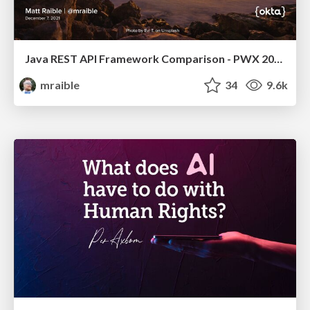
Java REST API Framework Comparison - PWX 2021
mraible
34
9.6k