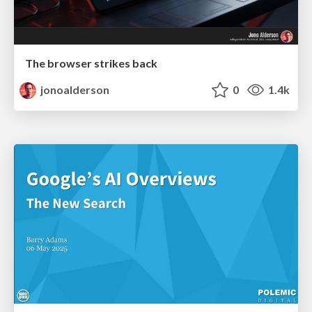
The browser strikes back
jonoalderson
0
1.4k