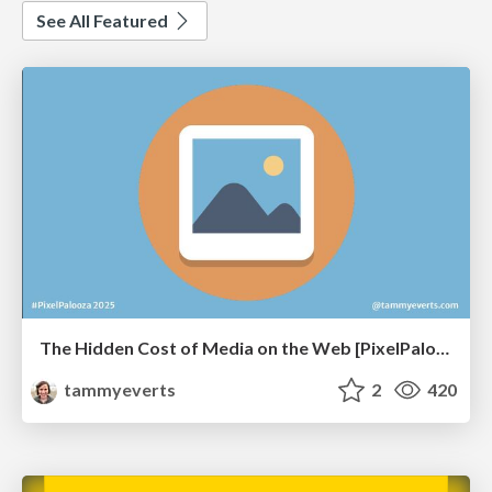
See All Featured
The Hidden Cost of Media on the Web [PixelPalooza 2025]
tammyeverts
2
420