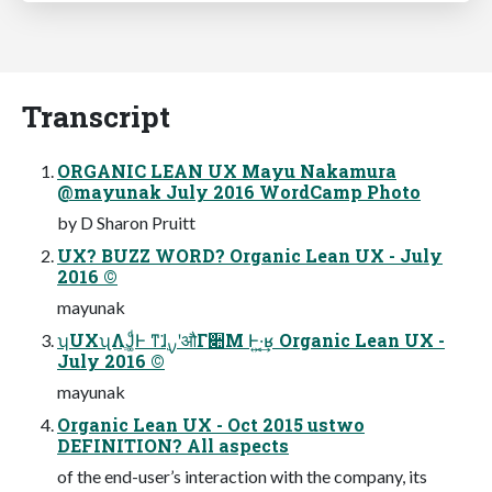
Transcript
ORGANIC LEAN UX Mayu Nakamura
@mayunak July 2016 WordCamp Photo
by D Sharon Pruitt
UX? BUZZ WORD? Organic Lean UX - July
2016 ©
mayunak
ʮUXʯΛֶͿ͚ͩͰ ͳ͘ɺ࣮ࡍʹऔΓ૊Μ Ͱ͍·͔͢ʁ Organic Lean UX -
July 2016 ©
mayunak
Organic Lean UX - Oct 2015 ustwo
DEFINITION? All aspects
of the end-user’s interaction with the company, its