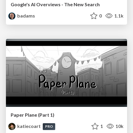
Google's AI Overviews - The New Search
badams
0
1.1k
Paper Plane (Part 1)
katiecoart
1
10k
PRO