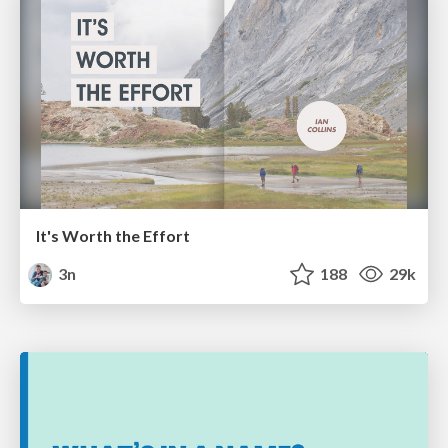
It's Worth the Effort
3n
188
29k