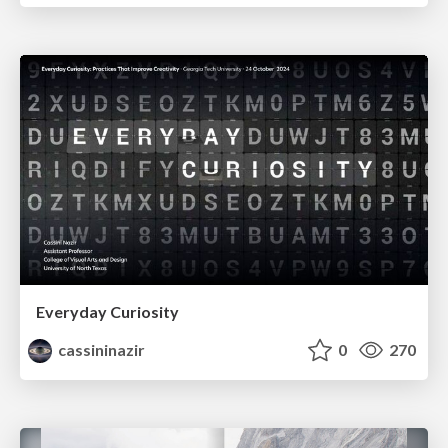
Everyday Curiosity
cassininazir
0
270