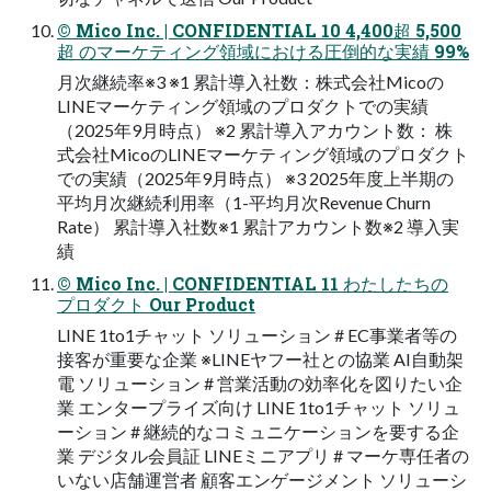
© Mico Inc. | CONFIDENTIAL 10 4,400超 5,500
超 のマーケティング領域における圧倒的な実績 99%
⽉次継続率※3 ※1 累計導⼊社数：株式会社Micoの
LINEマーケティング領域のプロダクトでの実績
（2025年9⽉時点） ※2 累計導⼊アカウント数： 株
式会社MicoのLINEマーケティング領域のプロダクト
での実績（2025年9⽉時点） ※3 2025年度上半期の
平均⽉次継続利⽤率（1-平均⽉次Revenue Churn
Rate） 累計導⼊社数※1 累計アカウント数※2 導⼊実
績
© Mico Inc. | CONFIDENTIAL 11 わたしたちの
プロダクト Our Product
LINE 1to1チャット ソリューション # EC事業者等の
接客が重要な企業 ※LINEヤフー社との協業 AI⾃動架
電 ソリューション # 営業活動の効率化を図りたい企
業 エンタープライズ向け LINE 1to1チャット ソリュ
ーション # 継続的なコミュニケーションを要する企
業 デジタル会員証 LINEミニアプリ # マーケ専任者の
いない店舗運営者 顧客エンゲージメント ソリューシ