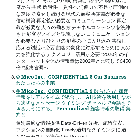
ンはノイズ*そのもの 信頼構築は製品や価格の満⾜
度から 共感‧透明性‧⼀貫性へ 労働⼒の不⾜と圧倒的
な速度で 変化し続ける現代の顧客 再定義が必要な
信頼構築 再定義が必要な コミュニケーション 再定
義が必要な ⼈々の働き⽅ チャネル∕コンテンツを洗練
させ 顧客がノイズと認識しない コミュニケーション
が必要 ひとりひとりの 顧客の⼼に⼊り込み 共感し
応える対話が必要 顧客の変化に対応するために ⼈の
⼒を強化する テクノロジー活⽤が必要 *2020年のイ
ンターネット全体の情報量は2002年と⽐較して6450
倍 *総務省調べ
© Mico Inc. | CONFIDENTIAL 8 Our Business
わたしたちの事業
© Mico Inc. | CONFIDENTIAL 9 散らばった顧客
情報をリアルタイムで統合し、 AI技術を活⽤しなが
ら適切なメッセージ‧タイミング‧チャネルで会話をで
きるようにする。 Personalized 顧客情報の取得‧集
約と
個別最適な情報提供 Data-Driven 分析、施策⽴案、
アクションの⾃動化 Timely 適切なタイミングに 適
切なチャネルで送信 Our Product