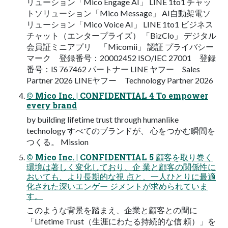
リューション「Mico Engage AI」 LINE 1to1 チャッ
トソリューション「Mico Message」 AI⾃動架電ソ
リューション「Mico Voice AI」 LINE 1to1 ビジネス
チャット（エンタープライズ） 「BizClo」 デジタル
会員証ミニアプリ 「Micomii」 認証 プライバシー
マーク 登録番号：20002452 ISO/IEC 27001 登録
番号：IS 767462 パートナー LINE ヤフー Sales
Partner 2026 LINEヤフー Technology Partner 2026
© Mico Inc. | CONFIDENTIAL 4 To empower
every brand
by building lifetime trust through humanlike
technology すべてのブランドが、 ⼼をつかむ瞬間を
つくる。 Mission
© Mico Inc. | CONFIDENTIAL 5 顧客を取り巻く
環境は著しく変化しており、企 業と顧客の関係性に
おいても、より⻑期的な視 点と、⼀⼈ひとりに最適
化された深いエンゲー ジメントが求められていま
す。
このような背景を踏まえ、企業と顧客との間に
「Lifetime Trust（⽣涯にわたる持続的な信 頼）」を