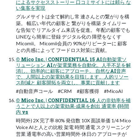
によるサクセスストーリー ⼝コミサイトには頼ら な
い集客を実現
グルメサイトは全て解約し常 連さんとの繋がりを構
築。 幅広い年代の顧客と 繋がりを構築 タイムリー
な告知で リアルタイム来店を促進。 年配の顧客でも
LINEなら簡単に登録 デジタル化の 障壁をなくす
Micomii。 Micomii会員の 90%がリピーターに 顧客
との共感によって フードロス対策に貢献。
© Mico Inc. | CONFIDENTIAL 15 AI自動架電ソ
リューション AIが架電業務を⾃動化。⼈⼿不⾜を解
消し、効率的に顧客にアプローチ。 ⾃然なAI⾳声
で、⼈間以上の架電効果を⽬指します。⼈的リソー
ス削減と 顧客開拓を両⽴し、事業に貢献します
#⾃動⾳声コール #CRM #顧客獲得 #MicoAI
© Mico Inc. | CONFIDENTIAL 16 ⼈の⾮効率を補
うことで⼈以上の架電効果‧成果を創出 通電率 (時間
内 vs
時間外) 2X 完了率 80% 発信数 10X ⾯談単価 1/4 Mico
Voice AIと人との比較 架電 時間 通電 スクリーニング
営業 通電率の⾼い営業時間外‧休⽇の アプローチが