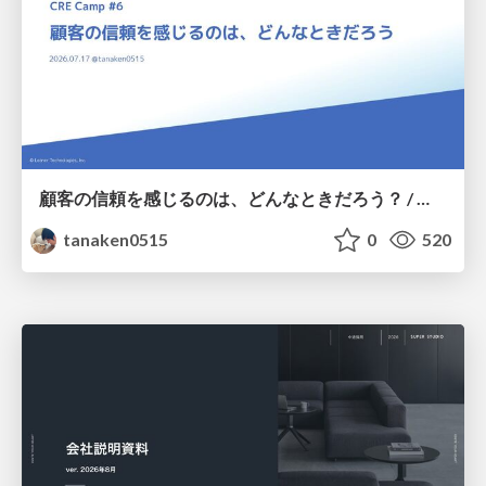
顧客の信頼を感じるのは、どんなときだろう？ / When do you feel a customer's trust?
tanaken0515
0
520