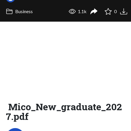
Business
1.1k
0
Mico_New_graduate_202
7.pdf