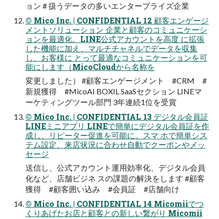
ョン # 扱うデータの多いエンタープライズ企業
© Mico Inc. | CONFIDENTIAL 12 顧客エンゲージ
メントソリューション 企業と顧客のコミュニケーシ
ョンを最適化。LINE公式アカウントを⾼度 に拡張
した機能に加え、マルチチャネルでデータを収集
し、お客様に とって最適なコミュニケーションを可
能にします（MicoCloudから名称を
変更しました） #顧客エンゲージメント #CRM #
新規獲得 #MicoAI BOXIL SaaSセクション LINEマ
ーケティングツール部⾨ 3年連続1位を受賞
© Mico Inc. | CONFIDENTIAL 13 デジタル会員証
LINEミニアプリ LINEで簡単にデジタル会員証を作
成し、リピーター促進を可能に。スマ ホで簡単シス
テム設定、来店状況に合わせ⾃動でクーポンやメッ
セージ
送信し、公式アカウント運⽤効率化、デジタル会員
化など、店舗ビジネ スの課題の解決をします #顧客
獲得 #顧客囲い込み #会員証 #店舗向け
© Mico Inc. | CONFIDENTIAL 14 Micomiiでつ
くりあげたお店と顧客との新しい繋がり Micomii