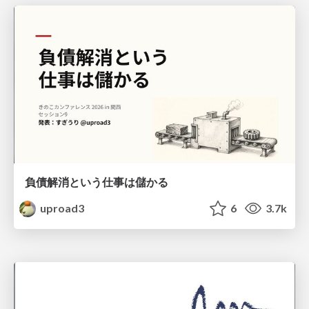
負債解消という仕事は儲かる
uproad3
6
3.7k