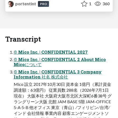
portentint
1
360
PRO
Transcript
© Mico Inc. | CONFIDENTIAL 2027
© Mico Inc. | CONFIDENTIAL 2 About Mico
Micoについて
© Mico Inc. | CONFIDENTIAL 3 Company
Information 社名 株式会社
Mico 設⽴ 2017年10⽉30⽇ 資本⾦ 1億円（累計資⾦
調達額：63億円） 従業員数 288名（2026年7⽉1⽇
現在） ⼤阪本社 ⼤阪府⼤阪市北区⼤深町6番38号 グ
ラングリーン⼤阪 北館 JAM BASE 5階 JAM-OFFICE
5-A‧5-B 他オフィス 東京（⻘⼭）∕ フィリピン ∕ 台湾 ∕
インド 会社情報 事業内容 顧客エンゲージメントソ