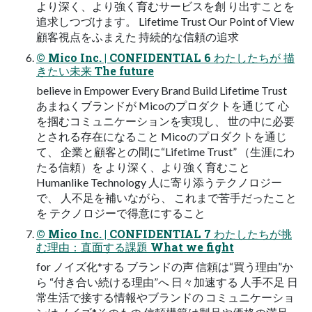
より深く、より強く育むサービスを創 り出すことを
追求しつづけます。 Lifetime Trust Our Point of View
顧客視点をふまえた 持続的な信頼の追求
© Mico Inc. | CONFIDENTIAL 6 わたしたちが 描
きたい未来 The future
believe in Empower Every Brand Build Lifetime Trust
あまねくブランドが Micoのプロダクトを通じて ⼼
を掴むコミュニケーションを実現し、 世の中に必要
とされる存在になること Micoのプロダクトを通じ
て、 企業と顧客との間に“Lifetime Trust” （⽣涯にわ
たる信頼）を より深く、より強く育むこと
Humanlike Technology ⼈に寄り添うテクノロジー
で、 ⼈不⾜を補いながら、 これまで苦⼿だったこと
を テクノロジーで得意にすること
© Mico Inc. | CONFIDENTIAL 7 わたしたちが挑
む理由：直⾯する課題 What we fight
for ノイズ化*する ブランドの声 信頼は“買う理由”か
ら “付き合い続ける理由”へ ⽇々加速する ⼈⼿不⾜ ⽇
常⽣活で接する情報やブランドの コミュニケーショ