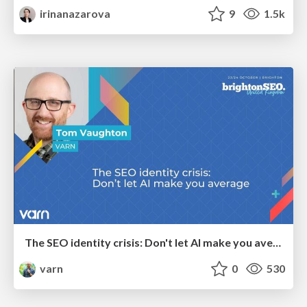
irinanazarova
9
1.5k
The SEO identity crisis: Don't let AI make you average
varn
0
530