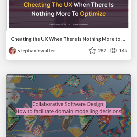
Cheating the UX When There Is Nothing More to Optimize - PixelPioneers
stephaniewalter
287
14k