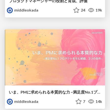
プロダクトマネージャーの役割と育成、評価
middleokada
24
19k
いま、PMに求められる本質的な力 ~満足度No.1プロダクトを生む組織、3つの条件~
middleokada
7
14k