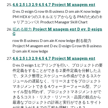
4.6 2.5 1.3 2.9 4.5 4.7 Project M anagem ent
D ev. D esign G row th B usiness D om ain K now ledge
PM HEX 6つのスキルエリアからなる PMのためのキ
ャリアコンパス Product Manager Skill Chart
拡める能力 Project M anagem ent D ev. D esign
G
row th B usiness D om ain K now ledge 創る能力
Project M anagem ent D ev. D esign G row th B usiness
D om ain K now ledge
4.6 2.5 1.3 2.9 4.5 4.7 Project M anagem ent
D ev. D esign 1.ヒアリングを行い、プロジェクトの要
件定義をすることができる 2.要件定義を分解した上
で、タスク整理とスケジュール作成ができる 3.スケ
ジュールの遅延なく、リリースまでをプロジェクト
マネジメントできる 4.ウォーターフォール型、アジ
ャイル型を問わず、プロジェクトマネジメントがで
きる 5.コスト・リスク・リソース・品質の観点から
最適なプロジェクトの計画と実行ができる 1. サイト
が出来上がるまでの工程を理解している 2.