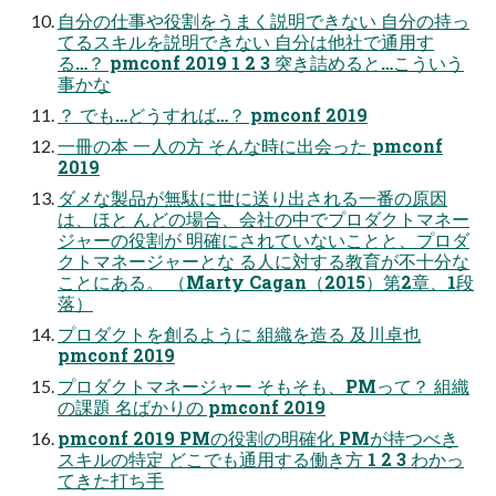
自分の仕事や役割をうまく説明できない 自分の持っ
てるスキルを説明できない 自分は他社で通用す
る…？ pmconf 2019 1 2 3 突き詰めると…こういう
事かな
？ でも…どうすれば…？ pmconf 2019
一冊の本 一人の方 そんな時に出会った pmconf
2019
ダメな製品が無駄に世に送り出される一番の原因
は、ほと んどの場合、会社の中でプロダクトマネー
ジャーの役割が 明確にされていないことと、プロダ
クトマネージャーとな る人に対する教育が不十分な
ことにある。 （Marty Cagan（2015）第2章、1段
落）
プロダクトを創るように 組織を造る 及川卓也
pmconf 2019
プロダクトマネージャー そもそも、PMって？ 組織
の課題 名ばかりの pmconf 2019
pmconf 2019 PMの役割の明確化 PMが持つべき
スキルの特定 どこでも通用する働き方 1 2 3 わかっ
てきた打ち手