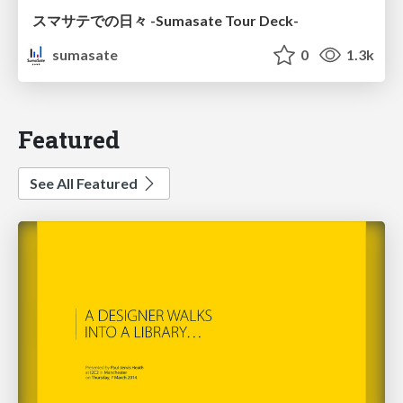
スマサテでの日々 -Sumasate Tour Deck-
sumasate
0
1.3k
Featured
See All Featured