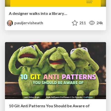
A designer walks into a library…
pauljervisheath
211
24k
10 Git Anti Patterns You Should be Aware of