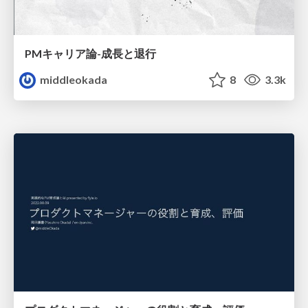
PMキャリア論-成長と退行
middleokada
8
3.3k