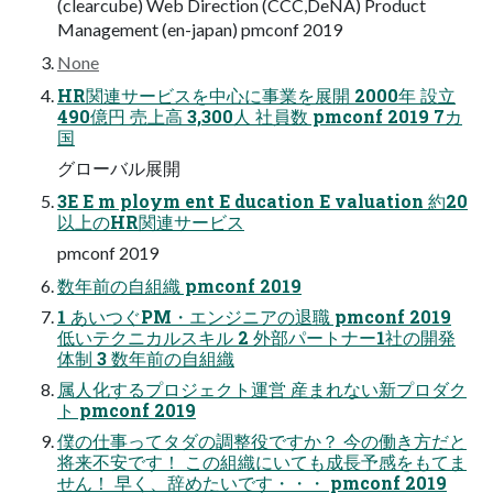
(clearcube) Web Direction (CCC,DeNA) Product
Management (en-japan) pmconf 2019
None
HR関連サービスを中心に事業を展開 2000年 設立
490億円 売上高 3,300人 社員数 pmconf 2019 7カ
国
グローバル展開
3E E m ploym ent E ducation E valuation 約20
以上のHR関連サービス
pmconf 2019
数年前の自組織 pmconf 2019
1 あいつぐPM・エンジニアの退職 pmconf 2019
低いテクニカルスキル 2 外部パートナー1社の開発
体制 3 数年前の自組織
属人化するプロジェクト運営 産まれない新プロダク
ト pmconf 2019
僕の仕事ってタダの調整役ですか？ 今の働き方だと
将来不安です！ この組織にいても成長予感をもてま
せん！ 早く、辞めたいです・・・ pmconf 2019