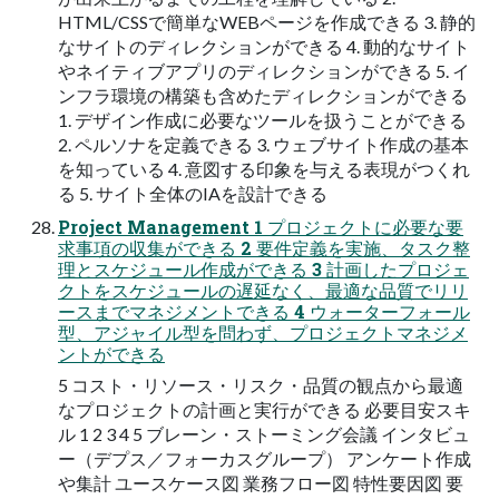
HTML/CSSで簡単なWEBページを作成できる 3. 静的
なサイトのディレクションができる 4. 動的なサイト
やネイティブアプリのディレクションができる 5. イ
ンフラ環境の構築も含めたディレクションができる
1. デザイン作成に必要なツールを扱うことができる
2. ペルソナを定義できる 3. ウェブサイト作成の基本
を知っている 4. 意図する印象を与える表現がつくれ
る 5. サイト全体のIAを設計できる
Project Management 1 プロジェクトに必要な要
求事項の収集ができる 2 要件定義を実施、タスク整
理とスケジュール作成ができる 3 計画したプロジェ
クトをスケジュールの遅延なく、最適な品質でリリ
ースまでマネジメントできる 4 ウォーターフォール
型、アジャイル型を問わず、プロジェクトマネジメ
ントができる
5 コスト・リソース・リスク・品質の観点から最適
なプロジェクトの計画と実行ができる 必要目安スキ
ル 1 2 3 4 5 ブレーン・ストーミング会議 インタビュ
ー（デプス／フォーカスグループ） アンケート作成
や集計 ユースケース図 業務フロー図 特性要因図 要