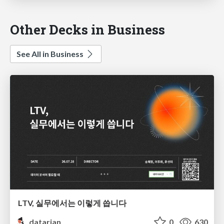
Other Decks in Business
See All in Business
LTV, 실무에서는 이렇게 씁니다
datarian
0
630