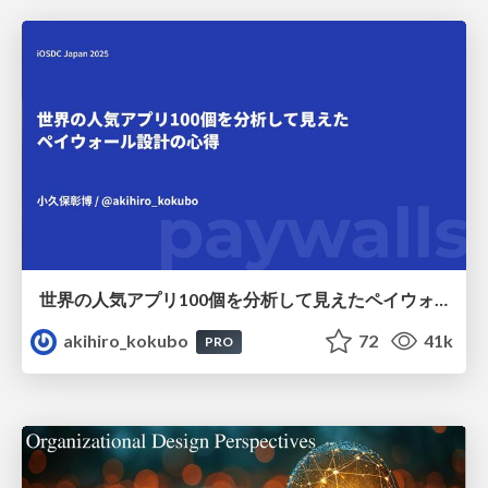
世界の人気アプリ100個を分析して見えたペイウォール設計の心得
akihiro_kokubo
72
41k
PRO