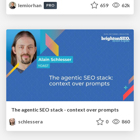
lemiorhan
659
62k
PRO
The agentic SEO stack - context over prompts
schlessera
0
860