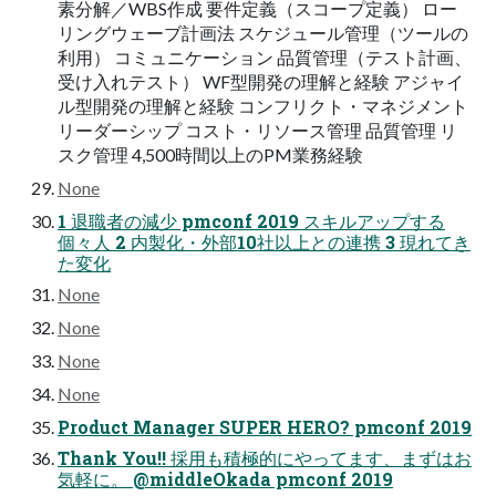
素分解／WBS作成 要件定義（スコープ定義） ロー
リングウェーブ計画法 スケジュール管理（ツールの
利用） コミュニケーション 品質管理（テスト計画、
受け入れテスト） WF型開発の理解と経験 アジャイ
ル型開発の理解と経験 コンフリクト・マネジメント
リーダーシップ コスト・リソース管理 品質管理 リ
スク管理 4,500時間以上のPM業務経験
None
1 退職者の減少 pmconf 2019 スキルアップする
個々人 2 内製化・外部10社以上との連携 3 現れてき
た変化
None
None
None
None
Product Manager SUPER HERO? pmconf 2019
Thank You!! 採用も積極的にやってます、まずはお
気軽に。 @middleOkada pmconf 2019