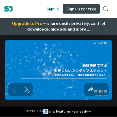
Sign in
Sign up for free
Upgrade to Pro
— share decks privately, control
downloads, hide ads and more …
·
Ship Features Fearlessly
→
SPONSORED