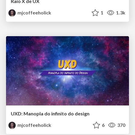
Raio X de UX
mjcoffeeholick
1
1.3k
UXD: Manopla do infinito do design
mjcoffeeholick
6
370