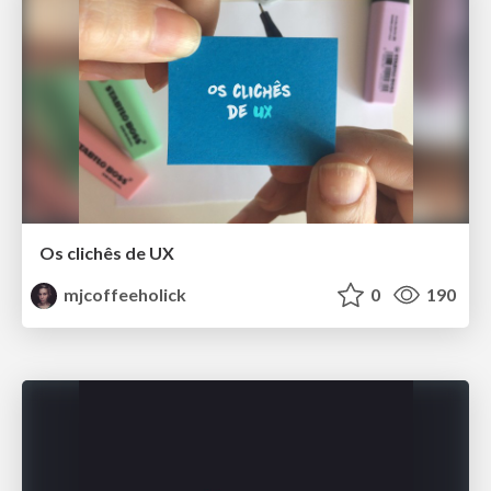
Os clichês de UX
mjcoffeeholick
0
190