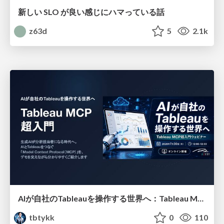
新しい SLO が良い感じにハマっている話
z63d
5
2.1k
AIが自社のTableauを操作する世界へ：Tableau MCP超入門
tbtykk
0
110