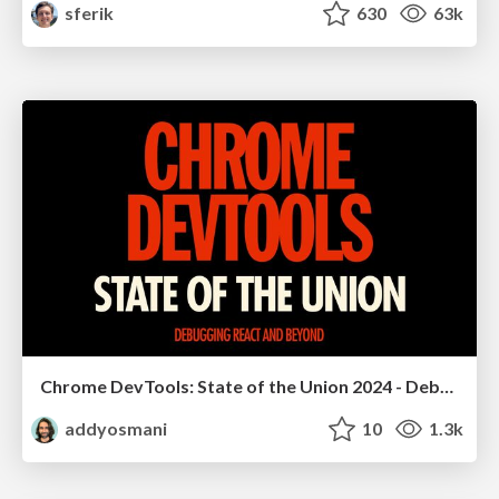
sferik
630
63k
Chrome DevTools: State of the Union 2024 - Debugging React & Beyond
addyosmani
10
1.3k