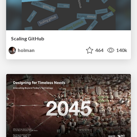
Scaling GitHub
holman
464
140k