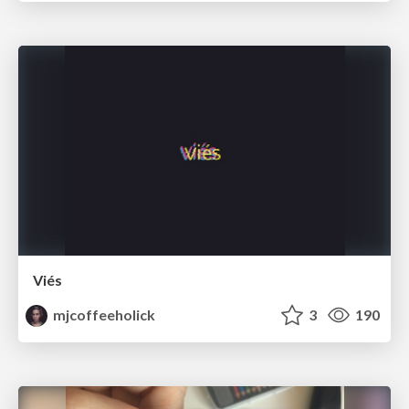
Viés
mjcoffeeholick
3
190