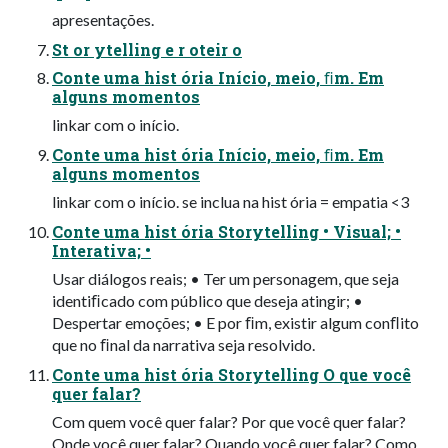
apresentações.
St or ytelling e r oteir o
Conte uma hist ória Início, meio, ﬁm. Em
alguns momentos
linkar com o início.
Conte uma hist ória Início, meio, ﬁm. Em
alguns momentos
linkar com o início. se inclua na hist ória = empatia <3
Conte uma hist ória Storytelling • Visual; •
Interativa; •
Usar diálogos reais; • Ter um personagem, que seja
identiﬁcado com público que deseja atingir; •
Despertar emoções; • E por ﬁm, existir algum conﬂito
que no ﬁnal da narrativa seja resolvido.
Conte uma hist ória Storytelling O que você
quer falar?
Com quem você quer falar? Por que você quer falar?
Onde você quer falar? Quando você quer falar? Como