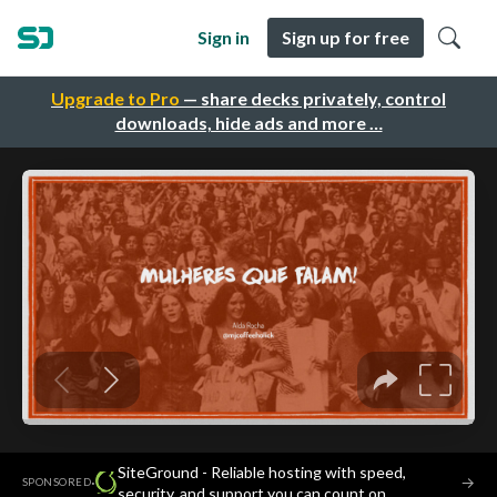
Sign in
Sign up for free
Upgrade to Pro
— share decks privately, control
downloads, hide ads and more …
SiteGround - Reliable hosting with speed,
·
→
SPONSORED
security, and support you can count on.