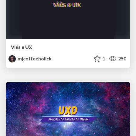
Viés e UX
mjcoffeeholick
1
250