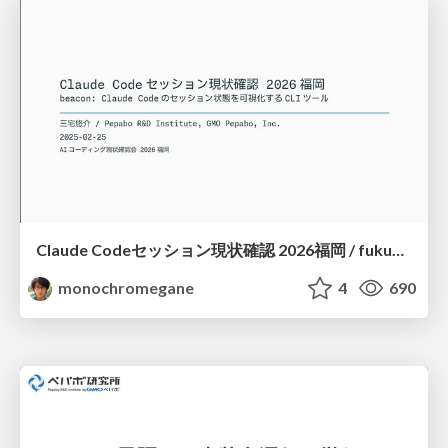
Claude Codeセッション現状確認 2026福岡 / fukuoka-aicoding-00-beacon
monochromegane
4
690