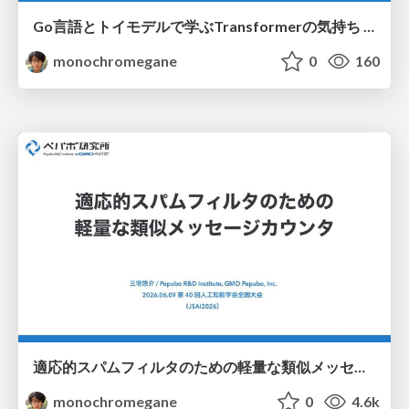
Go言語とトイモデルで学ぶTransformerの気持ち / fukuokago23-transformer
monochromegane
0
160
適応的スパムフィルタのための軽量な類似メッセージカウンタ / jsai2026-adaptive-spam-filter
monochromegane
0
4.6k