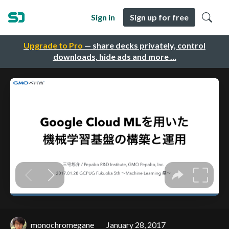
Sign in
Sign up for free
Upgrade to Pro
— share decks privately, control
downloads, hide ads and more …
monochromegane
January 28, 2017