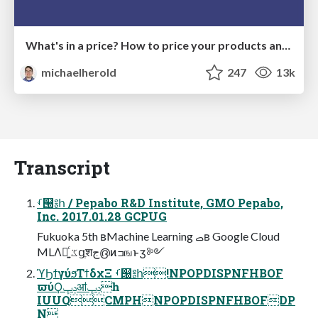
What's in a price? How to price your products and services
michaelherold
247
13k
Transcript
ࡾ୐༔հ / Pepabo R&D Institute, GMO Pepabo,
Inc. 2017.01.28 GCPUG
Fukuoka 5th ʙMachine Learning ࡇʙ Google Cloud
MLΛ༻͍ͨ ػցֶशج൫ͷߏஙͱӡ༻
ϓϦϯγύϧΤϯδχΞ ࡾ୐༔հ!NPOPDISPNFHBOF
ϖύϘݚڀॴݚڀһ
IUUQCMPHNPOPDISPNFHBOFDP
N