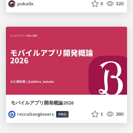
puku0x
0
320
モバイルアプリ開発概論2026
recruitengineers
1
380
PRO