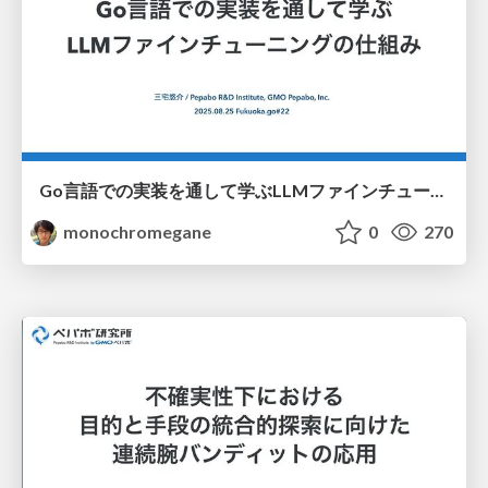
Go言語での実装を通して学ぶLLMファインチューニングの仕組み / fukuokago22-llm-peft
monochromegane
0
270