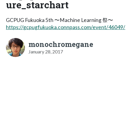
ure_starchart
GCPUG Fukuoka 5th 〜Machine Learning 祭〜
https://gcpugfukuoka.connpass.com/event/46049/
monochromegane
January 28, 2017