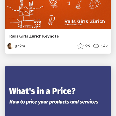
Rails Girls Zürich Keynote
gr2m
96
14k