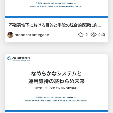
不確実性下における目的と手段の統合的探索に向けた連続腕バンディットの応用 / iot70_gp_rff_mab
monochromegane
2
440