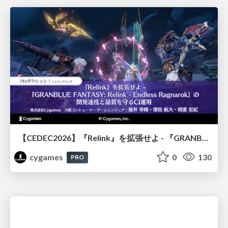
【CEDEC2026】『Relink』を拡張せよ - 『GRANBLUE FANTASY: Relink - Endless Ragnarok』の開発速度と品質を守るCI運用
cygames
0
130
PRO