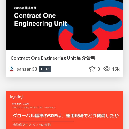
Contract One Engineering Unit 紹介資料
sansan33
0
19k
PRO