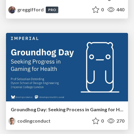
greggifford
0
440
PRO
Groundhog Day: Seeking Process in Gaming for Health
codingconduct
0
270