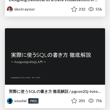
destraynor
232
55k
実際に使うSQLの書き方 徹底解説 / pgcon21j-tutorial
soudai
201
75k
PRO