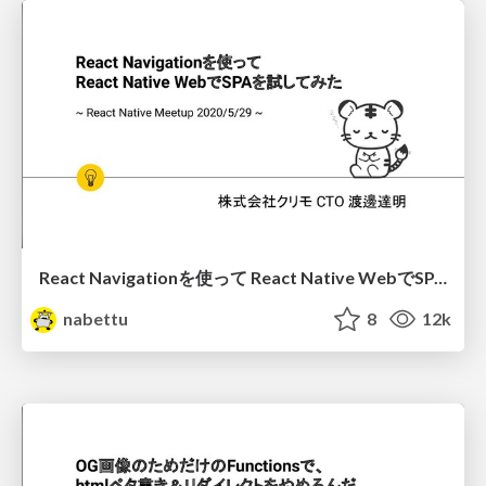
React Navigationを使って React Native WebでSPAを試してみた ~ React Native Meetup 2020/5/29 ~
nabettu
8
12k