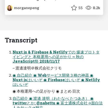
morganepeng
55
8.2k
Transcript
Nuxt.js & Firebase & Netlifyでの 爆速プロトタ
イピングと 本格運用への足がかり ~ 秋の
JavaScript祭 2018/11/17
~ 渡邊達明＠株式会社クリモ
◉ 自己紹介 ◉ Webサービス開発３種の神器 ◉
Nuxt.jsはいいぞ ◉ Firebaseはいいぞ ◉ Netlify
はいいぞ
◉ 本格運用への足がかり ◉ まとめ 目次
自己紹介 ◉ 渡邊 達明（わたなべ たつあき） ◉
twitterとか: @nabettu ◉ 富士通株式会社→面白法
人カヤック→独立