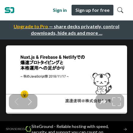
Sign in
Sign up for free
Upgrade to Pro
— share decks privately, control
downloads, hide ads and more …
SiteGround - Reliable hosting with speed,
·
→
SPONSORED
security, and support you can count on.