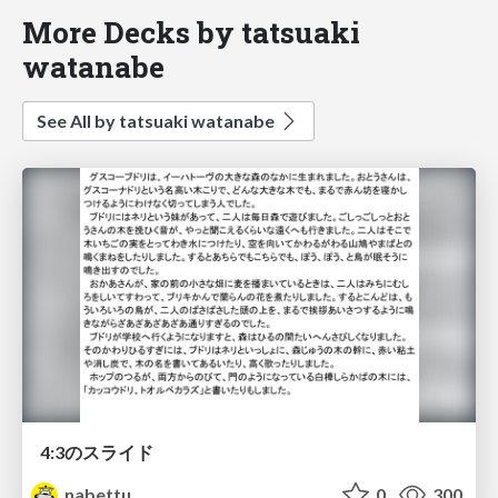
More Decks by tatsuaki
watanabe
See All by tatsuaki watanabe
4:3のスライド
nabettu
0
300