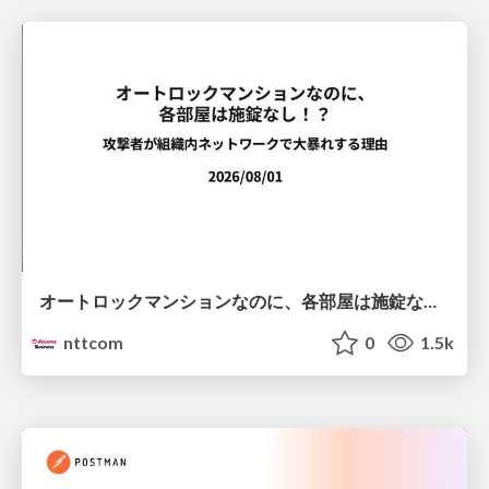
オートロックマンションなのに、各部屋は施錠なし！？ 攻撃者が組織内ネットワークで大暴れする理由 / The Front Door Is Locked, but the Rooms Are Wide Open: Why Attackers Move Freely Inside Enterprise Networks
nttcom
0
1.5k