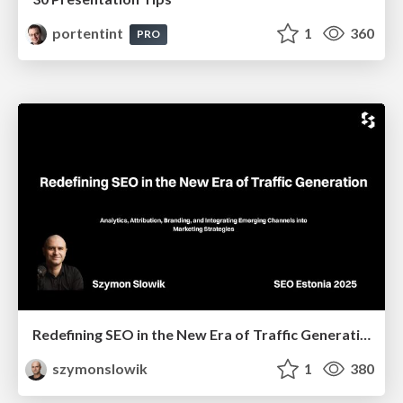
portentint
1
360
PRO
Redefining SEO in the New Era of Traffic Generation
szymonslowik
1
380