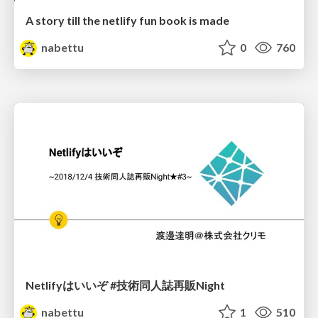
A story till the netlify fun book is made
nabettu
0
760
Netlifyはいいぞ #技術同人誌再販Night
nabettu
1
510