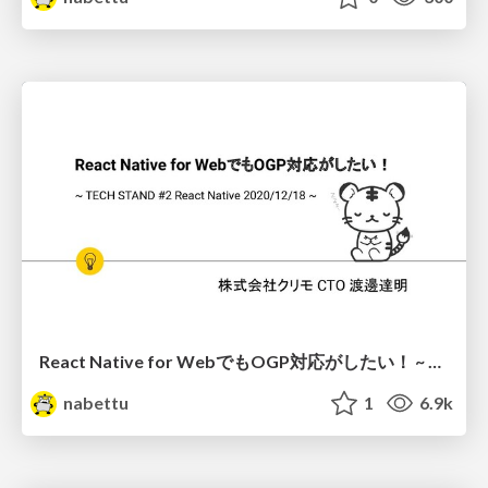
React Native for WebでもOGP対応がしたい！ ~ TECH STAND #2 React Native 2020/12/18 ~
nabettu
1
6.9k