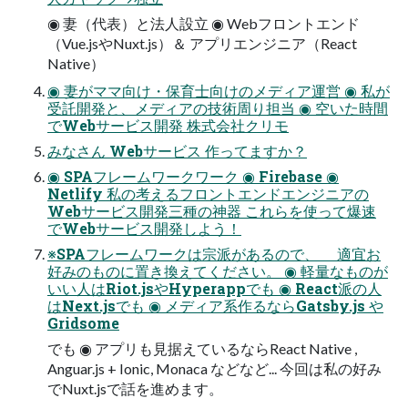
◉ 妻（代表）と法人設立 ◉ Webフロントエンド
（Vue.jsやNuxt.js）＆ アプリエンジニア（React
Native）
◉ 妻がママ向け・保育士向けのメディア運営 ◉ 私が
受託開発と、メディアの技術周り担当 ◉ 空いた時間
でWebサービス開発 株式会社クリモ
みなさん Webサービス 作ってますか？
◉ SPAフレームワークワーク ◉ Firebase ◉
Netlify 私の考えるフロントエンドエンジニアの
Webサービス開発三種の神器 これらを使って爆速
でWebサービス開発しよう！
※SPAフレームワークは宗派があるので、 適宜お
好みのものに置き換えてください。 ◉ 軽量なものが
いい人はRiot.jsやHyperappでも ◉ React派の人
はNext.jsでも ◉ メディア系作るならGatsby.js や
Gridsome
でも ◉ アプリも見据えているならReact Native ,
Anguar.js + Ionic, Monaca などなど... 今回は私の好み
でNuxt.jsで話を進めます。