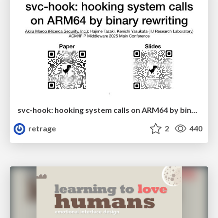
svc-hook: hooking system calls on ARM64 by binary rewriting
retrage
2
440