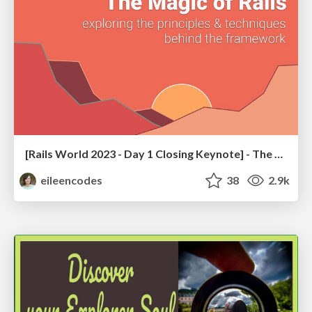
[Rails World 2023 - Day 1 Closing Keynote] - The Magic of Rails
eileencodes
38
2.9k