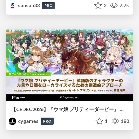
sansan33
2
7.7k
PRO
【CEDEC2026】『ウマ娘 プリティーダービー』 英語版のキャラクターの方言や口調をローカライズするための創造的アプローチ
cygames
1
180
PRO