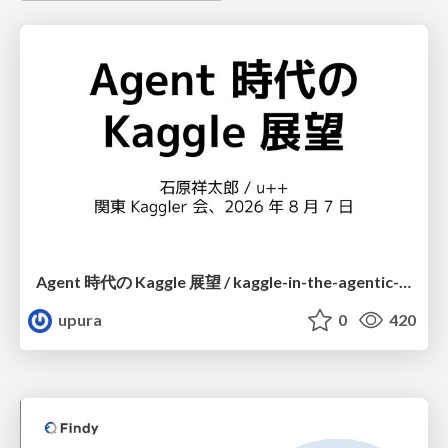
Agent 時代の Kaggle 展望 / kaggle-in-the-agentic-era
upura
0
420