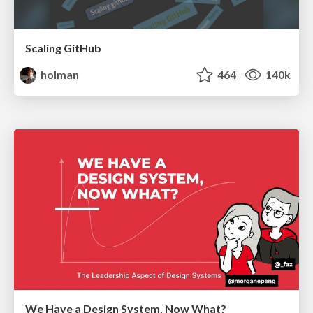
Scaling GitHub
holman
464
140k
We Have a Design System, Now What?