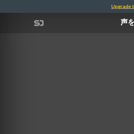
Upgrade t
声