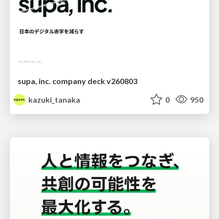
supa, inc. company deck v260803
kazuki_tanaka
0
950