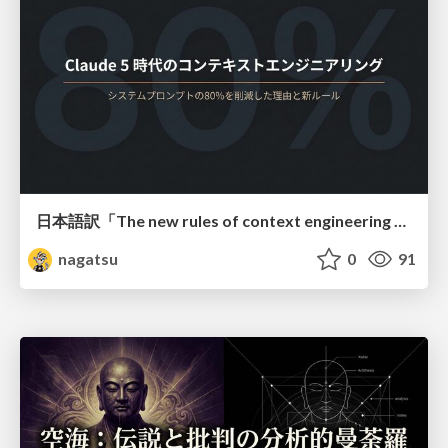
日本語訳「The new rules of context engineering for Claude 5 models」
nagatsu
0
91