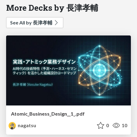
More Decks by 長津孝輔
See All by 長津孝輔
Atomic_Business_Design__1_.pdf
nagatsu
0
10