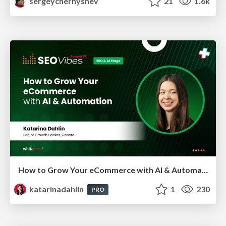
sergeychernyshev
21
1.6k
How to Grow Your eCommerce with AI & Automation
katarinadahlin
1
230
PRO