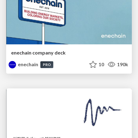
enechain company deck
enechain
10
190k
PRO