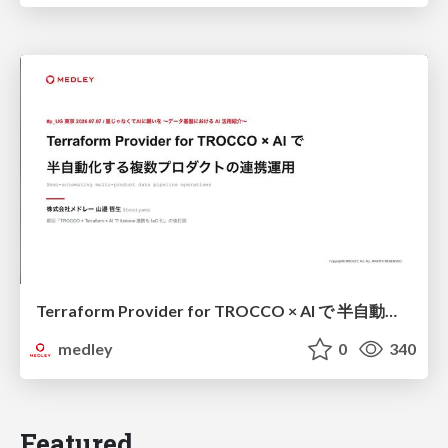
Terraform Provider for TROCCO × AI で 半自動化する複数プロダクトの連携運用 / Semi-Automating Multi-Product Data Integration Ops with the Terraform Provider for TROCCO × AI
medley
0
340
Featured