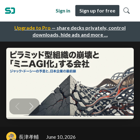
Sign in
Sign up for free
Upgrade to Pro
— share decks privately, control
downloads, hide ads and more …
長津孝輔
June 10, 2026