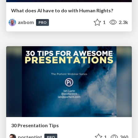
What does AI have to do with Human Rights?
axbom
1
2.3k
PRO
30 Presentation Tips
portentint
1
360
PRO