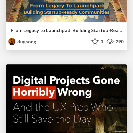
From Legacy to Launchpad: Building Startup-Ready Communities
dugsong
0
290