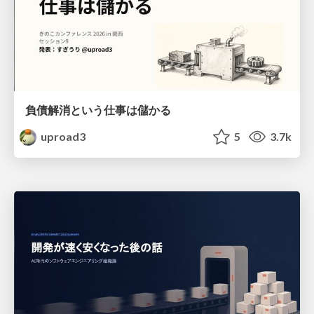
負債解消という仕事は儲かる
uproad3
5
3.7k