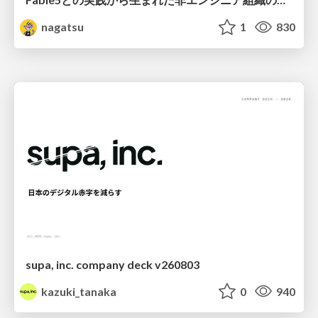
nagatsu
1
830
supa, inc. company deck v260803
kazuki_tanaka
0
940