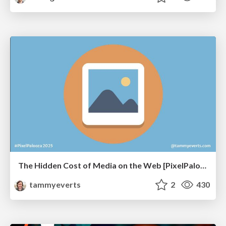
The Hidden Cost of Media on the Web [PixelPalooza 2025]
tammyeverts
2
430