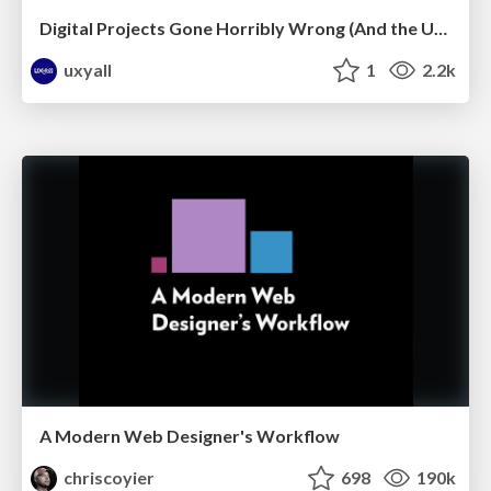
Digital Projects Gone Horribly Wrong (And the UX Pros Who Still Save the Day) - Dean Schuster
uxyall
1
2.2k
A Modern Web Designer's Workflow
chriscoyier
698
190k