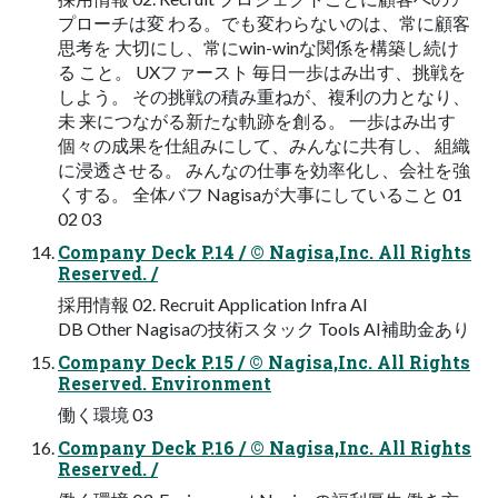
プローチは変 わる。でも変わらないのは、常に顧客
思考を 大切にし、常にwin-winな関係を構築し続け
る こと。 UXファースト 毎日一歩はみ出す、挑戦を
しよう。 その挑戦の積み重ねが、複利の力となり、
未 来につながる新たな軌跡を創る。 一歩はみ出す
個々の成果を仕組みにして、みんなに共有し、 組織
に浸透させる。 みんなの仕事を効率化し、会社を強
くする。 全体バフ Nagisaが大事にしていること 01
02 03
Company Deck P.14 / © Nagisa,Inc. All Rights
Reserved. /
採用情報 02. Recruit Application Infra AI
DB Other Nagisaの技術スタック Tools AI補助金あり
Company Deck P.15 / © Nagisa,Inc. All Rights
Reserved. Environment
働く環境 03
Company Deck P.16 / © Nagisa,Inc. All Rights
Reserved. /