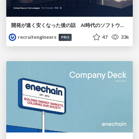
開発が速く安くなった後の話 AI時代のソフトウェアエンジニアリング組織論 #devsumi
recruitengineers
47
33k
PRO