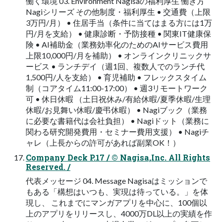
働く環境 03. Environment Nagisaの福利厚生 働き方
Nagiシリーズ その他制度・福利厚生 • 交通費（上限
3万円/月） • 住居手当（条件に当てはまる方には1万
円/月を支給） • 健康診断・予防接種 • 関東IT健康保
険 • AI補助金（業務効率化のためのAIサービス費用
上限10,000円/月を補助） • オンラインクリニックサ
ービス • ランチデイ（週1回、複数人でのランチ代
1,500円/人を支給） • 育児補助 • フレックスタイム
制（コアタイム11:00-17:00） • 週3リモートワーク
可 • 休日休暇 （土日祝休み/有給休暇/夏季休暇/生理
休暇/お見舞い休暇/慶弔休暇） • Nagiブック（業務
に必要な書籍代は会社負担） • Nagiドット（業務に
関わる研究開発費用・セミナー費用支援） • Nagiチ
ャレ（上長からの許可があれば副業OK！）
Company Deck P.17 / © Nagisa,Inc. All Rights
Reserved. /
代表メッセージ 04. Message Nagisaはミッションで
もある「構想はいつも、実現は待っている。」を体
現し、 これまでにマンガアプリを中心に、100個以
上のアプリをリリースし、4000万DL以上の実績を作