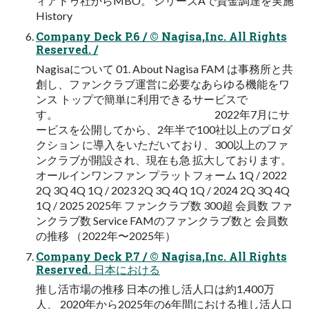
ィアドゥ社からMBO。 シリーズAで資金調達を実施
History
Company Deck P.6 / © Nagisa,Inc. All Rights
Reserved. /
Nagisaについて 01. About Nagisa FAM は事務所と共
創し、ファンクラブ運営に必要なあらゆる機能をワ
ンス トップで簡単に利用できるサービスで
す。 2022年7月にサ
ービスを公開してから、2年半で100社以上のプロダ
クション に導入をいただいており、300以上のファ
ンクラブが開設され、現在も急 拡大しております。
オールインワンファン プラットフォーム 1Q / 2022
2Q 3Q 4Q 1Q / 2023 2Q 3Q 4Q 1Q / 2024 2Q 3Q 4Q
1Q / 2025 2025年 ファンクラブ数 300超 会員数 ファ
ンクラブ数 Service FAMのファンクラブ数と 会員数
の推移 （2022年〜2025年）
Company Deck P.7 / © Nagisa,Inc. All Rights
Reserved. 日本における
推し活市場の推移 日本の推し活人口は約1,400万
人、 2020年から2025年の6年間における推し活人口