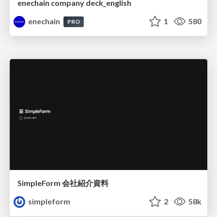
enechain company deck_english
enechain
1
580
PRO
SimpleForm 会社紹介資料
simpleform
2
58k