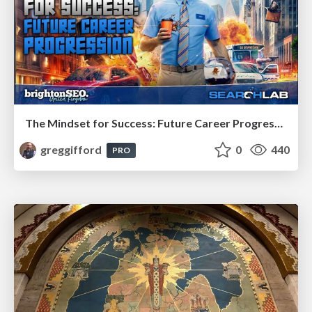
The Mindset for Success: Future Career Progression
greggifford
0
440
PRO