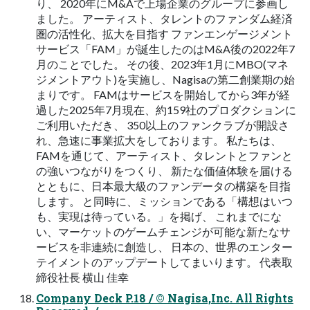
り、 2020年にM&Aで上場企業のグループに参画し
ました。 アーティスト、タレントのファンダム経済
圏の活性化、拡大を目指す ファンエンゲージメント
サービス「FAM」が誕生したのはM&A後の2022年7
月のことでした。 その後、2023年1月にMBO(マネ
ジメントアウト)を実施し、Nagisaの第二創業期の始
まりです。 FAMはサービスを開始してから3年が経
過した2025年7月現在、約159社のプロダクションに
ご利用いただき、 350以上のファンクラブが開設さ
れ、急速に事業拡大をしております。 私たちは、
FAMを通じて、アーティスト、タレントとファンと
の強いつながりをつくり、 新たな価値体験を届ける
とともに、日本最大級のファンデータの構築を目指
します。 と同時に、ミッションである「構想はいつ
も、実現は待っている。」を掲げ、 これまでにな
い、マーケットのゲームチェンジが可能な新たなサ
ービスを非連続に創造し、 日本の、世界のエンター
テイメントのアップデートしてまいります。 代表取
締役社長 横山 佳幸
Company Deck P.18 / © Nagisa,Inc. All Rights