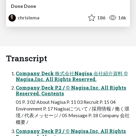
Done Done
chrislema
186
16k
Transcript
Company Deck 株式会社Nagisa 会社紹介資料 ©
Nagisa,Inc. All Rights Reserved.
Company Deck P.2 / © Nagisa,Inc. All Rights
Reserved. Contents
01 P. 3 02 About Nagisa P. 11 03 Recruit P. 15 04
Environment P. 17 Nagisaについて / 採用情報 / 働く環
境 / 代表メッセージ / 05 Message P. 18 Company 会社
概要 /
Company Deck P.3 / © Nagisa,Inc. All Rights