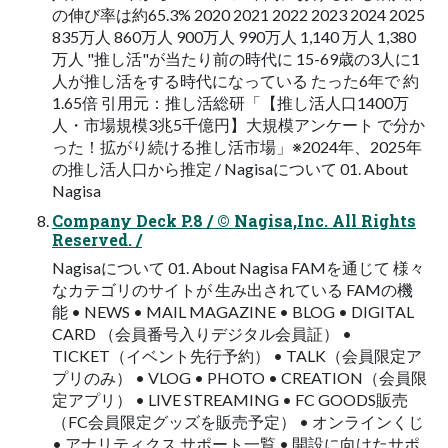
の伸び率は約65.3% 2020 2021 2022 2023 2024 2025
835万人 860万人 900万人 990万人 1,140 万人 1,380
万人 "推し活"が当たり前の時代に 15-69歳の3人に1
人が推し活をする時代になっている たった6年で 約
1.65倍 引用元：推し活総研「【推し活人口1400万
人・市場規模3兆5千億円】大規模アンケート で分か
った！拡がり続ける推し活市場」※2024年、2025年
の推し活人口から推定 / Nagisaについて 01. About
Nagisa
Company Deck P.8 / © Nagisa,Inc. All Rights
Reserved. /
Nagisaについて 01. About Nagisa FAMを通じて 様々
なカテゴリのサイトが 生み出されている FAMの機
能 • NEWS • MAIL MAGAZINE • BLOG • DIGITAL
CARD （会員番号入りデジタル会員証） •
TICKET（イベント先行予約） • TALK（会員限定ア
プリのみ） • VLOG • PHOTO • CREATION（会員限
定アプリ） • LIVE STREAMING • FC GOODS販売
（FC会員限定グッズを販売予定） • オンラインくじ
• アナリティクス サポート一覧 • 開設に向けたサポ