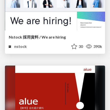
Nstock 採用資料 / We are hiring
nstock
30
390k