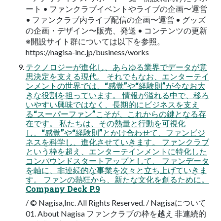
ート • ファンクラブイベントやライブの企画〜運営
• ファンクラブ内ライブ配信の企画〜運営 • グッズ
の企画・デザイン〜販売、発送 • コンテンツの更新
※開設サイト群については以下を参照。
https://nagisa-inc.jp/business/works
テクノロジーが進化し、あらゆる業界でデータが意
思決定を支える現代。 それでもなお、エンターテイ
ンメントの世界では、“感覚”や“経験則”が今なお大
きな役割を担っています。 情報が溢れる中で、移ろ
いやすい興味ではなく、長期的にビジネスを支え
る“スーパーファン”こそが、これからの鍵となる存
在です。 私たちは、その熱量と行動を可視化
し、“感覚”や“経験則”とかけ合わせて、ファンビジ
ネスを科学し、進化させていきます。 ファンクラブ
という枠を超え、エンターテインメントに特化した
コンパウンドスタートアップとして、 ファンデータ
を軸に、非連続的な事業を次々と立ち上げていきま
す。 ファンの熱狂から、新たな文化を創るために。
Company Deck P.9
/ © Nagisa,Inc. All Rights Reserved. / Nagisaについて
01. About Nagisa ファンクラブの枠を越え 非連続的