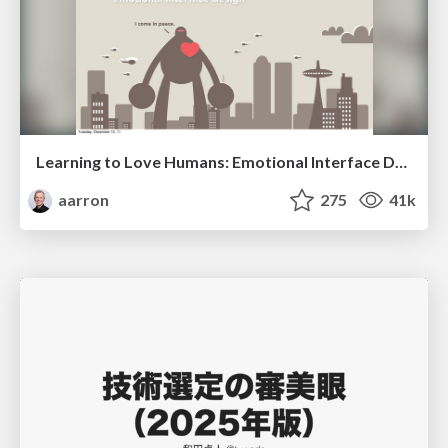
Learning to Love Humans: Emotional Interface Design
aarron
275
41k