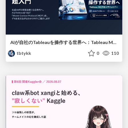
AIが自社のTableauを操作する世界へ：Tableau MCP超入門
tbtykk
0
110