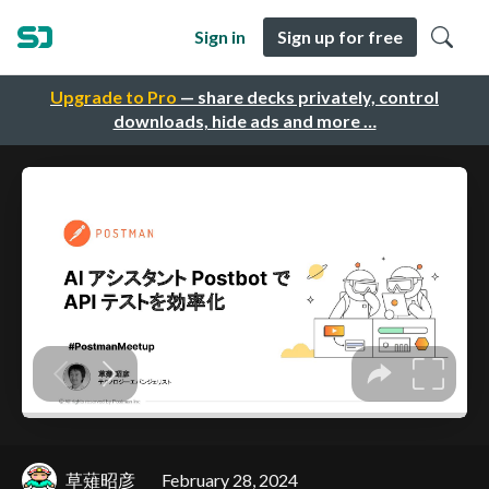
Sign in
Sign up for free
Upgrade to Pro
— share decks privately, control
downloads, hide ads and more …
草薙昭彦
February 28, 2024