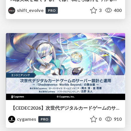
shift_evolve
3
400
PRO
【CEDEC2026】次世代デジタルカードゲームのサーバー設計と運用 〜『Shadowverse: Worlds Beyond』の舞台裏～
cygames
0
910
PRO