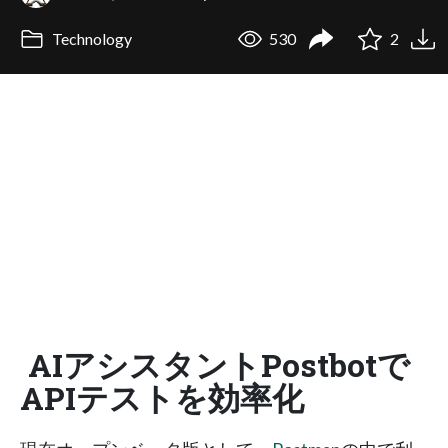
Technology
530
2
AIアシスタントPostbotで
APIテストを効率化