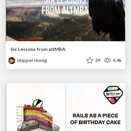
Six Lessons from altMBA
skipperchong
29
4.4k