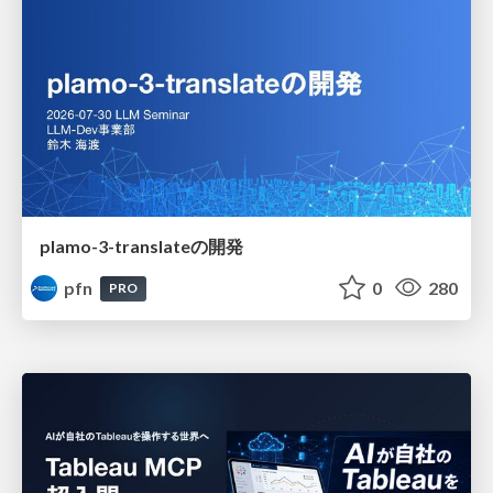
plamo-3-translateの開発
pfn
0
280
PRO