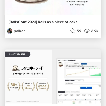
[RailsConf 2023] Rails as a piece of cake
palkan
59
6.9k