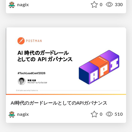
nagix
0
330
AI時代のガードレールとしてのAPIガバナンス
nagix
0
510