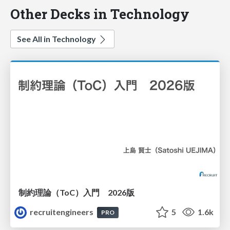
Other Decks in Technology
See All in Technology
制約理論（ToC）入門 2026版
recruitengineers
5
1.6k
PRO