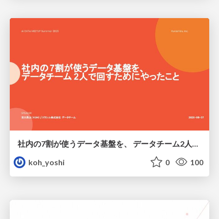
社内の7割が使うデータ基盤を、 データチーム2人で回すためにやったこと
koh_yoshi
0
100