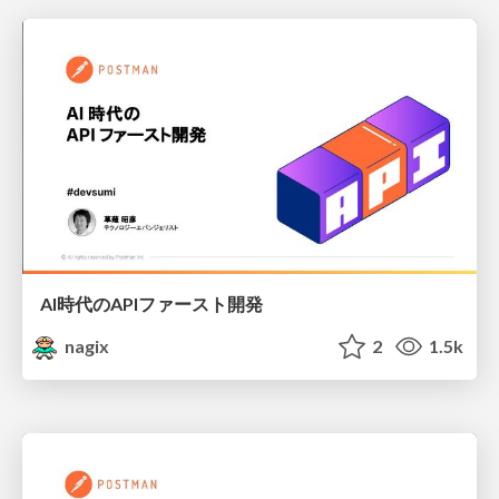
AI時代のAPIファースト開発
nagix
2
1.5k