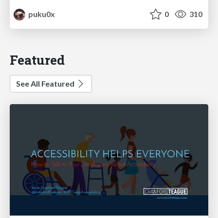
puku0x
0
310
Featured
See All Featured