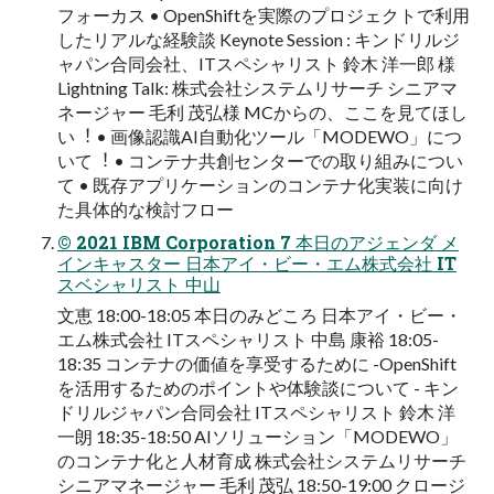
フォーカス • OpenShiftを実際のプロジェクトで利⽤
したリアルな経験談 Keynote Session : キンドリルジ
ャパン合同会社、ITスペシャリスト 鈴⽊ 洋⼀郎 様
Lightning Talk: 株式会社システムリサーチ シニアマ
ネージャー ⽑利 茂弘様 MCからの、ここを⾒てほし
い︕ • 画像認識AI⾃動化ツール「MODEWO」につ
いて︕ • コンテナ共創センターでの取り組みについ
て • 既存アプリケーションのコンテナ化実装に向け
た具体的な検討フロー
© 2021 IBM Corporation 7 本⽇のアジェンダ メ
インキャスター ⽇本アイ・ビー・エム株式会社 IT
スベシャリスト 中⼭
⽂恵 18:00-18:05 本⽇のみどころ ⽇本アイ・ビー・
エム株式会社 ITスペシャリスト 中島 康裕 18:05-
18:35 コンテナの価値を享受するために -OpenShift
を活⽤するためのポイントや体験談について - キン
ドリルジャパン合同会社 ITスペシャリスト 鈴⽊ 洋
⼀朗 18:35-18:50 AIソリューション「MODEWO」
のコンテナ化と⼈材育成 株式会社システムリサーチ
シニアマネージャー ⽑利 茂弘 18:50-19:00 クロージ