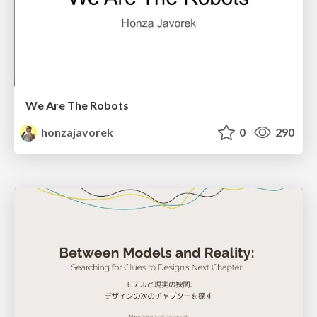
We Are The Robots
honzajavorek
0
290