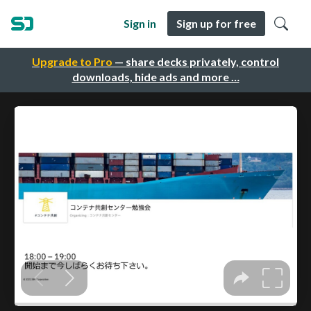
Sign in
Sign up for free
Upgrade to Pro
— share decks privately, control
downloads, hide ads and more …