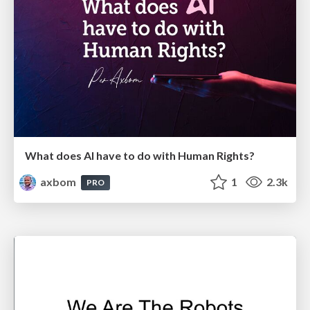
What does AI have to do with Human Rights?
axbom
1
2.3k
PRO