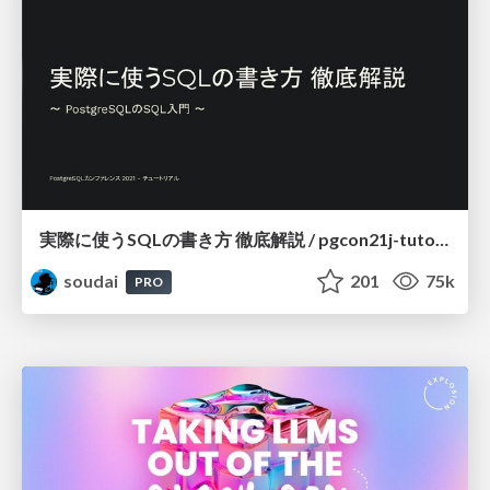
実際に使うSQLの書き方 徹底解説 / pgcon21j-tutorial
soudai
201
75k
PRO