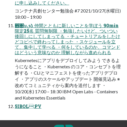
に申し込みしてください。
コンテナ共創センター勉強会 #7 2021/10/27(⽔曜⽇)
18:00 – 19:00
΋͘΋͘ษڧձ 仲間とともに新しいことを学ぼう 90min
限定25名 質問無制限 ・勉強したいけど、ついつい
後回しにしてしまってる ・チュートリアルをしたけ
どコピペで終わってしまった ・スケジュールを⽴
て、集中して学べる ・何をしているのか、コマンド
はどういう意味なのか 理解しながら進められる
Kubernetesにアプリをデプロイしてみよう できるよ
うになること ・Kubernetes のコア・コンセプトを理
解する ・CLIとマニフェストを使ったアプリデプロ
イ ・アプリのスケールやアップデート 開催⾒込み ※
改めてコミュニティから案内を送付します ・
10/20(⽔) 17:00 – 18:30 IBM Open Labs - Containers
and Kubernetes Essentials
5IBOL:PV