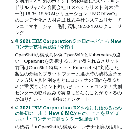
を活⽤するためのポイントや体験談について - キン
ドリルジャパン合同会社 ITスペシャリスト 鈴⽊ 洋
⼀朗 18:35-18:50 AIソリューション「MODEWO」
のコンテナ化と⼈材育成 株式会社システムリサーチ
シニアマネージャー ⽑利 茂弘 18:50-19:00 クロージ
ング
© 2021 IBM Corporation 5 本⽇のみどころ New
コンテナ技術実践編 ! 今宵は
OpenShiftの構成具体例 OpenShiftとKubernetesの違
い。OpenShiftを選 択することで得られるメリット
前回はOpenShift特集・・・ Kubernetesに対応した
製品の分類とプラット フォーム選択時の成熟度チェ
ック⽅法 • 具体例をもとにコンテナの価値を得るた
めに重 要なポイント知りたい・・・ • コンテナ共創
センターの取り組みで実際にどん なことができるの
か知りたい・・・ 勉強会アンケート
© 2021 IBM Corporation DXを検討し始めるため
の最初の⼀歩︕ New 6 MCからの、ここを⾒てほ
しい︕ • コンテナ共創センター勉強会#1
の続編︕ • OpenShiftの構成やコンテナ環境の活⽤に