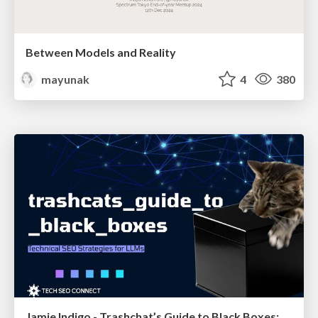
Between Models and Reality
mayunak
4
380
Jamie Indigo - Trashchat’s Guide to Black Boxes: Technical SEO Tactics for LLMs