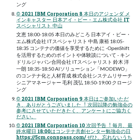
ング
© 2021 IBM Corporation 8 本⽇のアジェンダ メ
インキャスター ⽇本アイ・ビー・エム株式会社 IT
スベシャリスト 中⼭
⽂恵 18:00-18:05 本⽇のみどころ ⽇本アイ・ビー・
エム株式会社 ITスペシャリスト 中島 康裕 18:05-
18:35 コンテナの価値を享受するために -OpenShift
を活⽤するためのポイントや体験談について - キン
ドリルジャパン合同会社 ITスペシャリスト 鈴⽊ 洋
⼀朗 18:35-18:50 AIソリューション「MODEWO」
のコンテナ化と⼈材育成 株式会社システムリサーチ
シニアマネージャー ⽑利 茂弘 18:50-19:00 クロージ
ング
© 2021 IBM Corporation 9 本⽇はご参加いただ
き、ありがとうございました︕ 次回以降の勉強会の
参考にさせていただきたく、アンケートにご協⼒く
ださい。
© 2021 IBM Corporation 10 次回予告︕ 毎⽉、最
終⽔曜⽇ 18:00はコンテナ共創センター勉強会の⽇
https://5cm.connpass.com/ ぜひ、忘れないうち