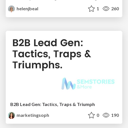
helenjbeal
1
260
B2B Lead Gen: Tactics, Traps & Triumph
marketingsoph
0
190