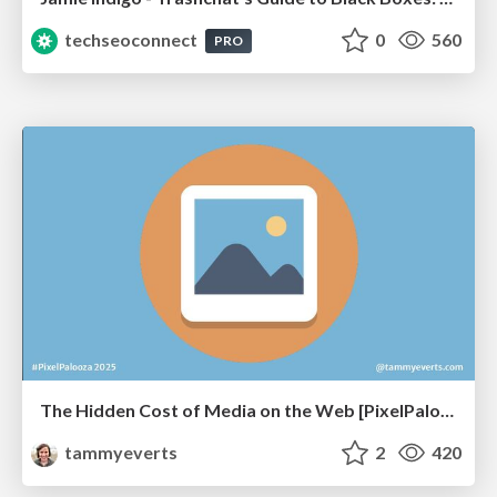
techseoconnect
0
560
PRO
The Hidden Cost of Media on the Web [PixelPalooza 2025]
tammyeverts
2
420