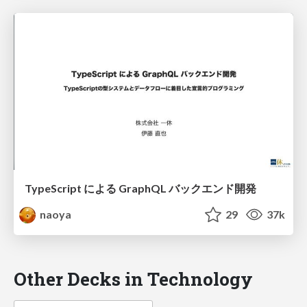
TypeScript による GraphQL バックエンド開発
naoya
29
37k
Other Decks in Technology