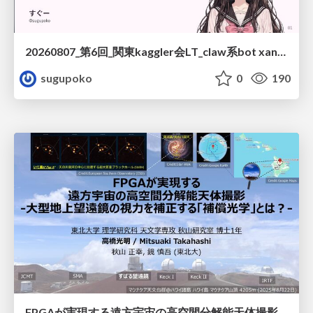
20260807_第6回_関東kaggler会LT_claw系bot xangiと始める、"寂しくない" kaggle
sugupoko
0
190
FPGAが実現する遠方宇宙の高空間分解能天体撮影 -大型地上望遠鏡の視力を補正する「補償光学」とは？-