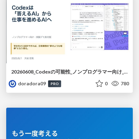
20260608_Codexの可能性_ノンプログラマー向け_大城追記
doradora09
0
780
PRO