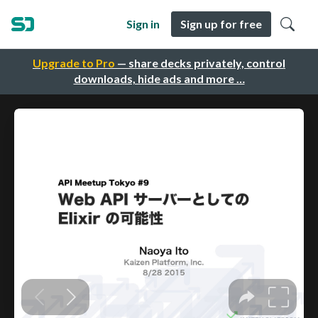
Sign in
Sign up for free
Upgrade to Pro
— share decks privately, control
downloads, hide ads and more …