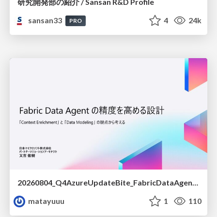
研究開発部の紹介 / Sansan R&D Profile
sansan33
4
24k
PRO
20260804_Q4AzureUpdateBite_FabricDataAgentの精度を高める設計.pdf
matayuuu
1
110