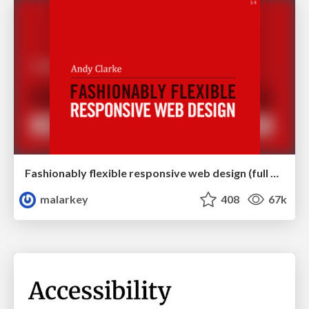
Fashionably flexible responsive web design (full day workshop)
malarkey
408
67k