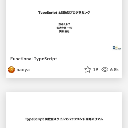
Functional TypeScript
naoya
19
6.8k