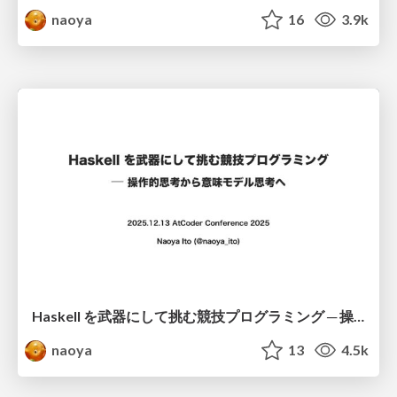
naoya
16
3.9k
Haskell を武器にして挑む競技プログラミング ─ 操作的思考から意味モデル思考へ
naoya
13
4.5k