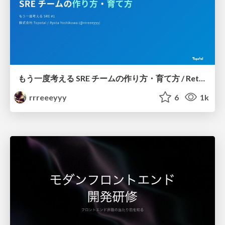
もう一度考える SRE チームの作り方・育て方 / Rethinking SRE #1: Building and Growing SRE Teams
rrreeeyyy
6
1k