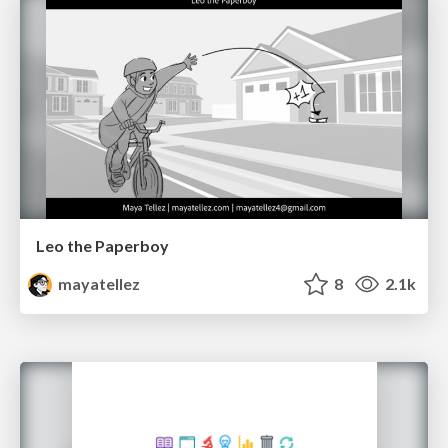
Leo the Paperboy
mayatellez
8
2.1k