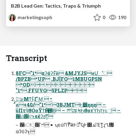
B2B Lead Gen: Tactics, Traps & Triumph
marketingsoph
0
190
Transcript
8FC"1*αʔόʔͱͯ͠ͷ &MJYJSͷՄೳੑ
/BPZB*UP ,BJ[FO1MBUGPSN
*OD 
"1*.FFUVQ5PLZP
ࡢࠓ͜Μͳ͜ͱ͋Γ·ͤΜ͔  •
ͨͩͷ+40/"1*ʹ3BJMTͰ͸ŋŋŋ –
ϋΠτϥϑΟοΫͳҊ݅Ͱ࢖͍ͮΒ͍ – ཁ݅ʹରͯ͠ϝϞϦϑοτϓϦϯτ͕େ͖͗͢ –
઀ଓ਺͕ଟ͍ͱεέʔϧ͠ͳ͍
– ଱ো֐ੑʹෆ҆ • ʮεύΠΫͨ͠ͷͰམͪ·ͨ͠ʯͰ͸ࡁ·͞Εͳ͍ɻ޿ࠂ
αʔόʔͱ͔