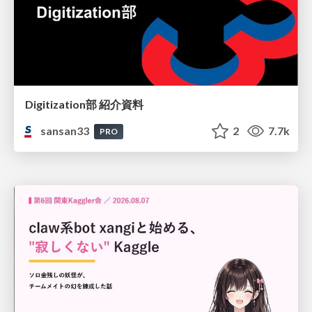
Digitization部 紹介資料
sansan33
2
7.7k
PRO