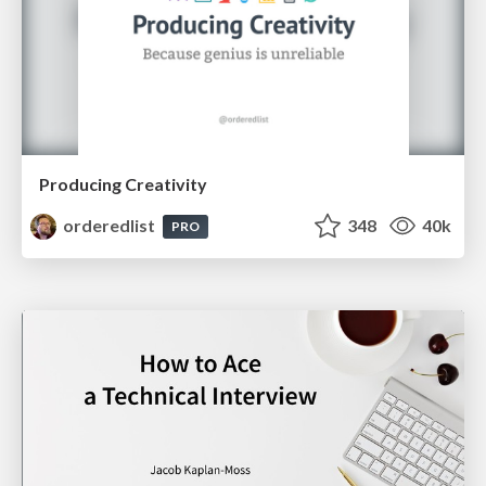
Producing Creativity
orderedlist
348
40k
PRO