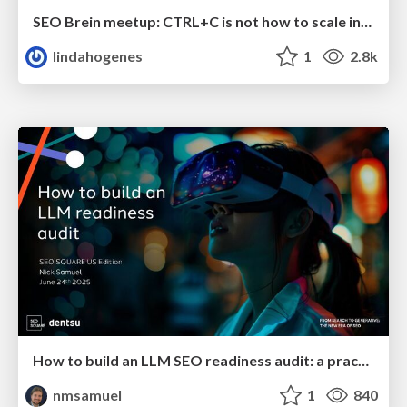
SEO Brein meetup: CTRL+C is not how to scale international SEO
lindahogenes
1
2.8k
How to build an LLM SEO readiness audit: a practical framework
nmsamuel
1
840