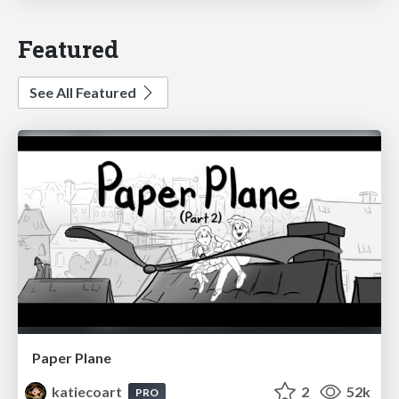
Featured
See All Featured
Paper Plane
katiecoart
2
52k
PRO