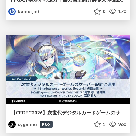
komei_mt
0
170
【CEDEC2026】次世代デジタルカードゲームのサーバー設計と運用 〜『Shadowverse: Worlds Beyond』の舞台裏～
cygames
1
960
PRO