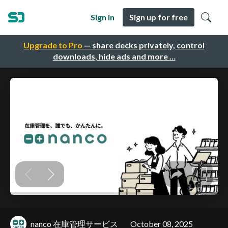
Sign in
Sign up for free
Upgrade to Pro
— share decks privately, control
downloads, hide ads and more …
nanco 在庫管理サービス
October 08, 2025