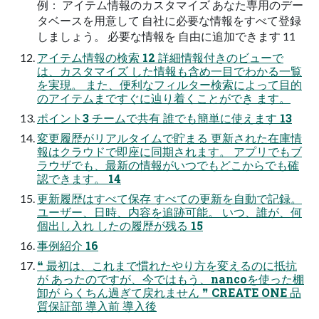
例： アイテム情報のカスタマイズ あなた専用のデー
タベースを用意して 自社に必要な情報をすべて登録
しましょう。 必要な情報を 自由に追加できます 11
アイテム情報の検索 12 詳細情報付きのビューで
は、カスタマイズ した情報も含め一目でわかる一覧
を実現。 また、便利なフィルター検索によって目的
のアイテムまですぐに辿り着くことができ ます。
ポイント3 チームで共有 誰でも簡単に使えます 13
変更履歴がリアルタイムで貯まる 更新された在庫情
報はクラウドで即座に同期されます。 アプリでもブ
ラウザでも、最新の情報がいつでもどこからでも確
認できます。 14
更新履歴はすべて保存 すべての更新を自動で記録。
ユーザー、日時、内容を追跡可能。 いつ、誰が、何
個出し入れ したの履歴が残る 15
事例紹介 16
❝ 最初は、これまで慣れたやり方を変えるのに抵抗
が あったのですが、今ではもう、nancoを使った棚
卸が らくちん過ぎて戻れません ❞ CREATE ONE 品
質保証部 導入前 導入後