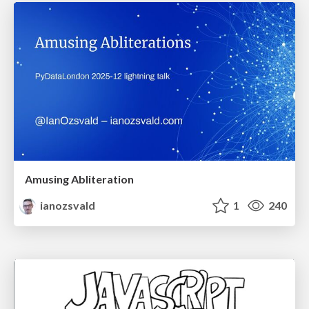
Amusing Abliteration
ianozsvald
1
240