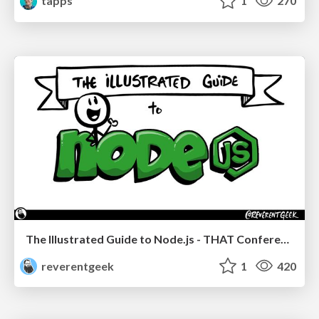
tapps
1
270
The Illustrated Guide to Node.js - THAT Conference 2024
reverentgeek
1
420