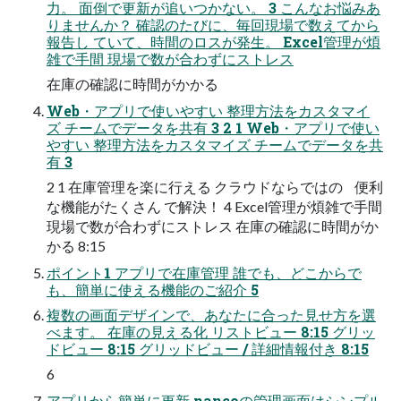
力。 面倒で更新が追いつかない。 3 こんなお悩みあ
りませんか？ 確認のたびに、毎回現場で数えてから
報告し ていて、時間のロスが発生。 Excel管理が煩
雑で手間 現場で数が合わずにストレス
在庫の確認に時間がかかる
Web・アプリで使いやすい 整理方法をカスタマイ
ズ チームでデータを共有 3 2 1 Web・アプリで使い
やすい 整理方法をカスタマイズ チームでデータを共
有 3
2 1 在庫管理を楽に行える クラウドならではの 便利
な機能がたくさん で解決！ 4 Excel管理が煩雑で手間
現場で数が合わずにストレス 在庫の確認に時間がか
かる 8:15
ポイント1 アプリで在庫管理 誰でも、どこからで
も、簡単に使える機能のご紹介 5
複数の画面デザインで、あなたに合った見せ方を選
べます。 在庫の見える化 リストビュー 8:15 グリッ
ドビュー 8:15 グリッドビュー / 詳細情報付き 8:15
6
アプリから簡単に更新 nancoの管理画面はシンプル