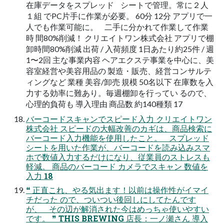
在庫データをスプレッド シートで管理。常に２人
１組 でPC片手に作業が必要。 60分 12分 アプリで一
人でも作業可能に。 二手に分かれて作業して作業
時 間80%削減！ クリエイトワン株式会社 アプリで棚
卸時間80%削減 出荷 / 入荷頻度 1日あたり約25件 / 週
1〜2回 主な事業内容 ヘアエクステ事業を中心に、美
容室経営や美容用品の 製造・販売、経営コンサルテ
ィングなど 業種 美容/卸売 規模 50名以下 在庫数を入
力する効率に難あり。毎週棚卸を行ってい るので、
心理的負荷も 導入理由 商品数 約140種類 17
バーコードスキャンでスピード入力 クリエイトワン
株式会社 スピードの大幅改善のカギは、商品検索に
バーコード入力機能を使用したこと。 スプレッド
シートを用いた作業が、バーコードを読み込みスマ
ホで数値入力するだけになり、従業員のストレスも
軽減。 商品のバーコード カメラでスキャン 数値を
入力 18
❝ 正直これ、やる気出ます！以前は操作性がイマイ
チだった ので、ついつい後回しにしてたんです
が、 その辺が解消された今はめっちゃ使いやすい
です。 ❞ THIS BREWING 店長：一ノ瀬さん 導入