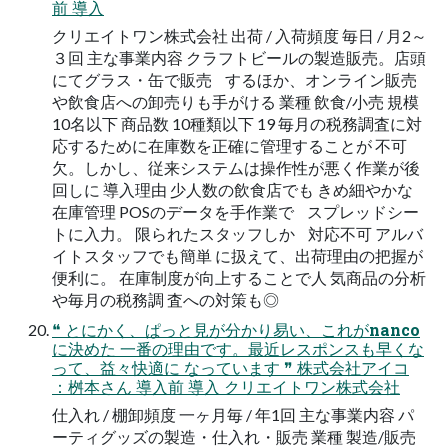
前 導入
クリエイトワン株式会社 出荷 / 入荷頻度 毎日 / 月2～
３回 主な事業内容 クラフトビールの製造販売。店頭
にてグラス・缶で販売 するほか、オンライン販売
や飲食店への卸売りも手がける 業種 飲食/小売 規模
10名以下 商品数 10種類以下 19 毎月の税務調査に対
応するために在庫数を正確に管理することが 不可
欠。しかし、従来システムは操作性が悪く作業が後
回しに 導入理由 少人数の飲食店でも きめ細やかな
在庫管理 POSのデータを手作業で スプレッドシー
トに入力。 限られたスタッフしか 対応不可 アルバ
イトスタッフでも簡単 に扱えて、出荷理由の把握が
便利に。 在庫制度が向上することで人 気商品の分析
や毎月の税務調 査への対策も◎
❝ とにかく、ぱっと見が分かり易い、これがnanco
に決めた 一番の理由です。最近レスポンスも早くな
って、益々快適に なっています ❞ 株式会社アイコ
：桝本さん 導入前 導入 クリエイトワン株式会社
仕入れ / 棚卸頻度 一ヶ月毎 / 年1回 主な事業内容 パ
ーティグッズの製造・仕入れ・販売 業種 製造/販売