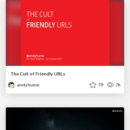
The Cult of Friendly URLs
andyhume
79
7k