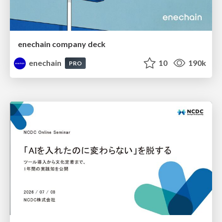
enechain company deck
enechain
10
190k
PRO