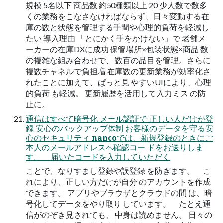
規模 5名以下 商品数 約50種類以上 20 少人数で数多
くの業務をこなさなければならず、日々変動する在
庫の数と状態を管理する手間や心理的負荷を軽減し
たい 導入理由 「とにかく手をかけない」で 老舗メ
ーカーの在庫DXに成功 保管場所×包装状態×商品 数
の複雑な組み合わせで、 数百の品目を管理。さらに
複数チャネルで負担増 在庫数の更新業務が効率化さ
れたことに加えて、ぱっと見 やすいUIにより、心理
的負荷 も軽減。 更新履歴を活用して入力ミス の防
止に。
通信はすべて暗号化 メール認証で 正しい人だけが登
録 安心のバックアップ体制 お客様のデータを守る安
心のセキュリティ nancoでは、新規登録のときにご
本人のメールアドレスへ確認コー ドをお送りしま
す。 届いたコードを入力していただく
ことで、なりすまし登録や誤登録 を防ぎます。 こ
れにより、正しい方だけが自分 のアカウントを作成
できます。 アプリやブラウザとクラウドの間 は、暗
号化してデータをやり取り しています。 たとえ通
信がのぞき見されても、 中身は読めません。 日々の