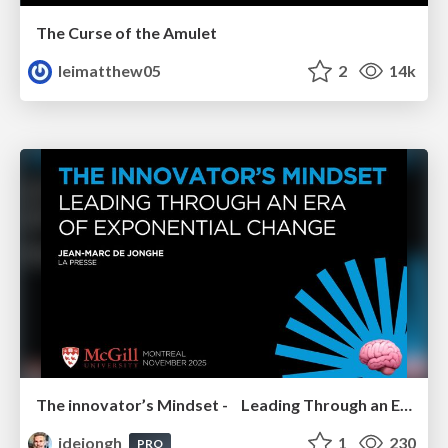
The Curse of the Amulet
leimatthew05
2
14k
The innovator’s Mindset - Leading Through an Era of Exponential Change - McGill University 2025
jdejongh
1
230
PRO