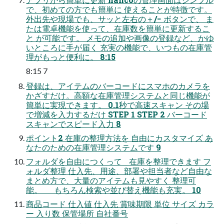
で、初めての方でも簡単に 使えることが特徴です。
外出先や現場でも、サッと左右の＋/− ボタンで、 ま
たは電卓機能を使って、在庫数を簡単に更新するこ
と が可能です。 メモの追加や画像の登録など、かゆ
いところに手が届く 充実の機能で、いつもの在庫管
理がもっと便利に。 8:15
8:15 7
登録は、アイテムのバーコードにスマホのカメラを
かざすだけ。高額な在庫管理システムと同じ機能が
簡単に実現できます。 0.1秒で高速スキャン その場
で増減を入力するだけ STEP 1 STEP 2 バーコード
スキャンでスピード入力 8
ポイント2 在庫の整理方法を 自由にカスタマイズ あ
なたのための在庫管理システムです 9
フォルダを自由につくって 在庫を整理できます フ
ォルダ整理 仕入先、用途、部署や担当者など自由な
まとめ方で、大量のアイテムも見やすく 整理可
能。 もちろん検索や並び替え機能も充実。 10
商品コード 仕入値 仕入先 賞味期限 単位 サイズ カラ
ー 入り数 保管場所 自社番号