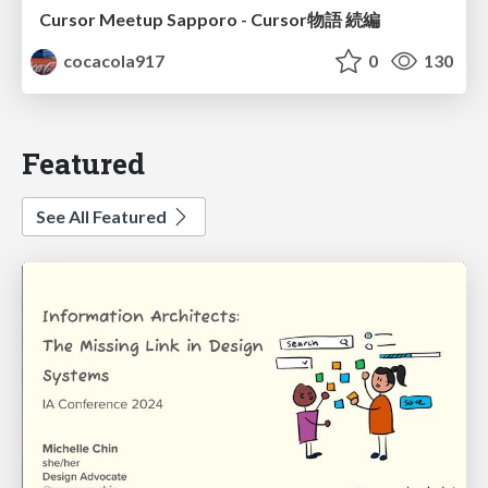
Cursor Meetup Sapporo - Cursor物語 続編
cocacola917
0
130
Featured
See All Featured