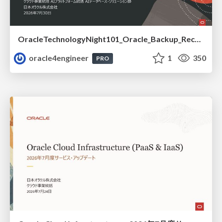
OracleTechnologyNight101_Oracle_Backup_Recovery_Strategy_from_REDO_UNDO
oracle4engineer
1
350
PRO