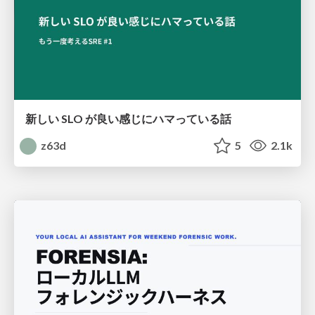
新しい SLO が良い感じにハマっている話
z63d
5
2.1k