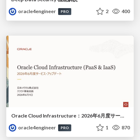
oracle4engineer
2
400
PRO
Oracle Cloud Infrastructure：2026年6月度サービス・アップデート
oracle4engineer
1
870
PRO