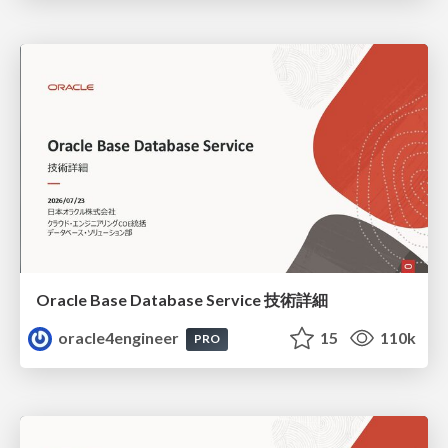
Oracle Base Database Service 技術詳細
oracle4engineer
15
110k
PRO