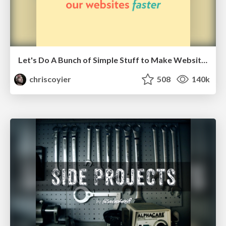
Let's Do A Bunch of Simple Stuff to Make Websites Faster
chriscoyier
508
140k