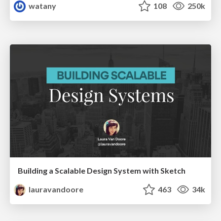
watany
108
250k
Building a Scalable Design System with Sketch
lauravandoore
463
34k