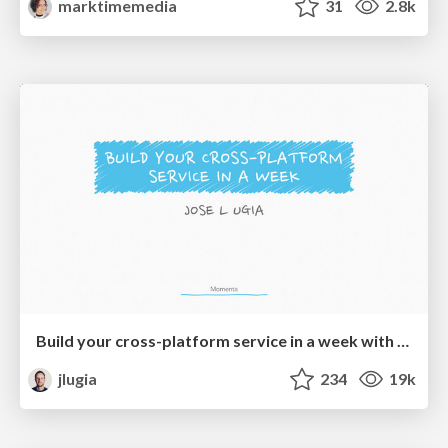
marktimemedia
31
2.8k
Build your cross-platform service in a week with App Engine
jlugia
234
19k