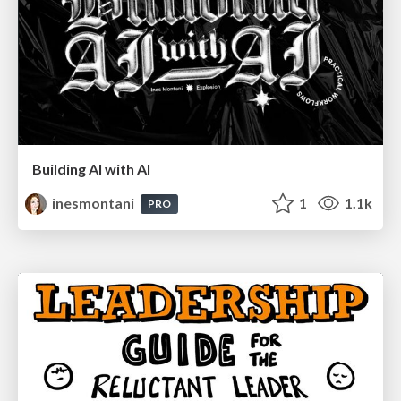
Building AI with AI
inesmontani
1
1.1k
PRO