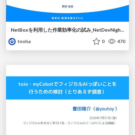
NetBoxを利用した作業効率化の試み_NetDevNight4
tnoha
0
470