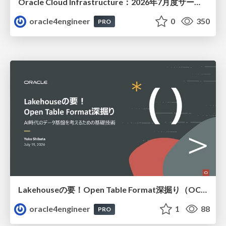
Oracle Cloud Infrastructure：2026年7月度サービス・アップデート
oracle4engineer
0
350
PRO
Lakehouseの要！Open Table Format深掘り（OCHaCafe Season 11 #6）
oracle4engineer
1
88
PRO