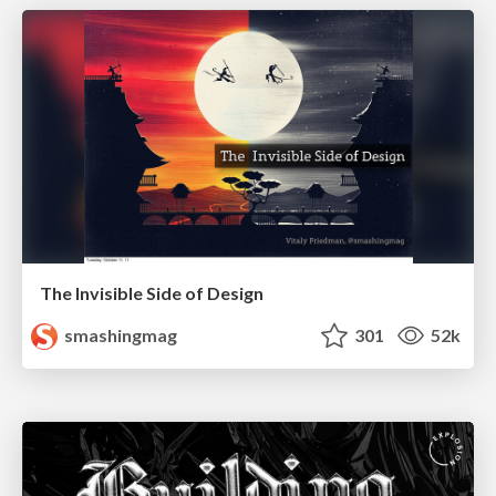
The Invisible Side of Design
smashingmag
301
52k