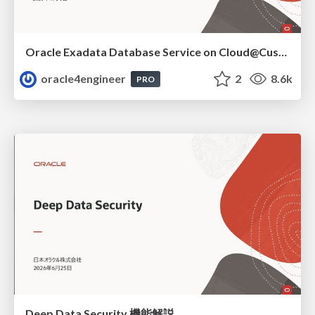
Oracle Exadata Database Service on Cloud@Customer X11M (ExaDB-C@C) サービス概要
oracle4engineer
2
8.6k
PRO
Deep Data Security 機能解説