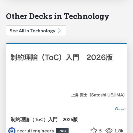
Other Decks in Technology
See All in Technology
制約理論（ToC）入門 2026版
recruitengineers
5
1.8k
PRO