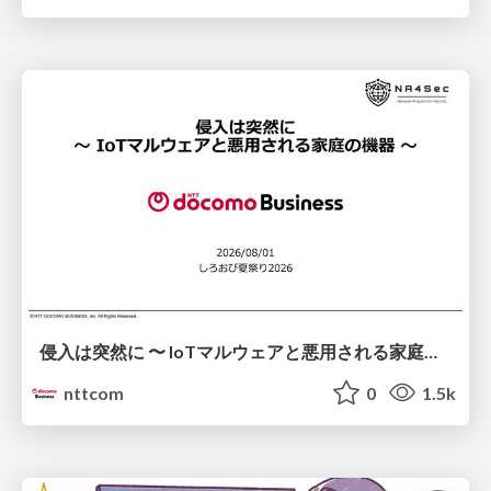
侵入は突然に 〜 IoTマルウェアと悪用される家庭の機器 ～ / When Intrusion Strikes: IoT Malware and the Abuse of Home Devices
nttcom
0
1.5k