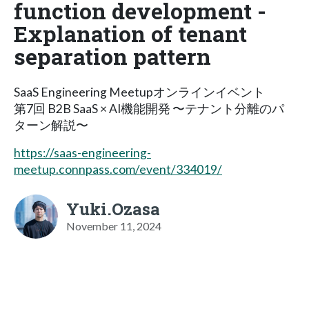
function development -
Explanation of tenant
separation pattern
SaaS Engineering Meetupオンラインイベント
第7回 B2B SaaS × AI機能開発 〜テナント分離のパ
ターン解説〜
https://saas-engineering-
meetup.connpass.com/event/334019/
Yuki.Ozasa
November 11, 2024