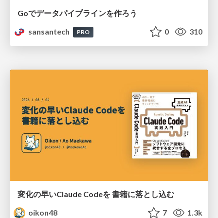
Goでデータパイプラインを作ろう
sansantech
0
310
PRO
変化の早いClaude Codeを 書籍に落とし込む
oikon48
7
1.3k