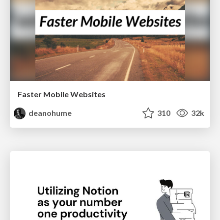
Faster Mobile Websites
deanohume
310
32k