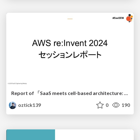
Report of 「SaaS meets cell-based architecture: A natural multi-tenant fit (SAS315)」
oztick139
0
190