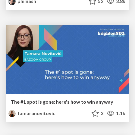
philnash
52
3.8k
The #1 spot is gone: here's how to win anyway
tamaranovitovic
3
1.1k