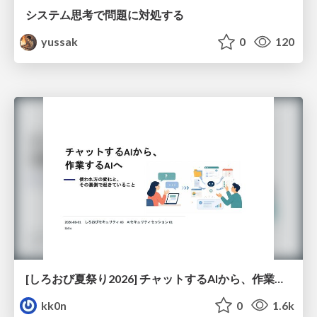
システム思考で問題に対処する
yussak
0
120
[しろおび夏祭り2026] チャットするAIから、作業するAIへ - 使われ方の変化と、その裏側で起きていること
kk0n
0
1.6k