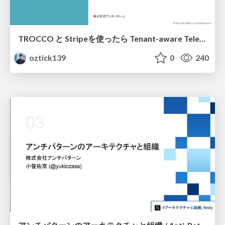
TROCCO と Stripeを使ったら Tenant-aware Telemetryを有効活用できそう！ / Using TROCCO and Stripe, it seems possible to effectively utilize tenant-aware telemetry!
oztick139
0
240