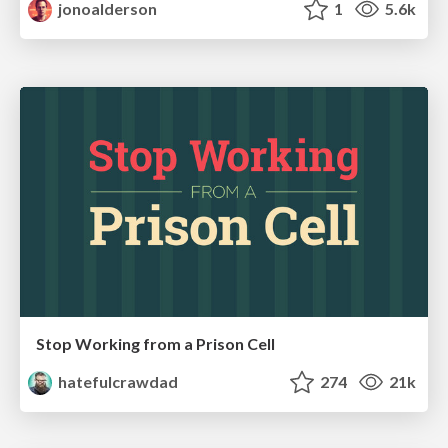
jonoalderson
1
5.6k
Stop Working from a Prison Cell
hatefulcrawdad
274
21k