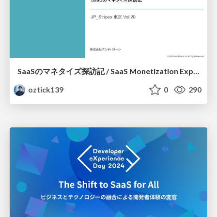
SaaSのマネタイズ探訪記 / SaaS Monetization Explorations
oztick139
0
290