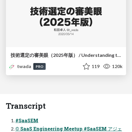
技術選定の審美眼（2025年版） / Understanding the Spiral of Technologies 2025 edition
twada
119
120k
PRO
Transcript
#SaaSEM
© SaaS Engineering Meetup #SaaSEM アジェ