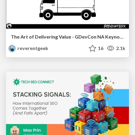
The Art of Delivering Value - GDevCon NA Keynote
reverentgeek
16
2.1k