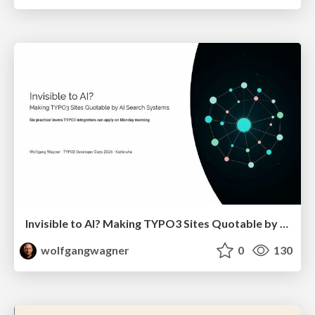
Invisible to AI? Making TYPO3 Sites Quotable by AI Search Systems
wolfgangwagner
0
130