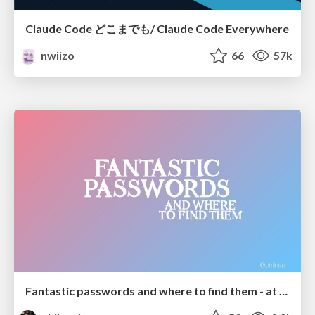
Claude Code どこまでも/ Claude Code Everywhere
nwiizo
66
57k
Fantastic passwords and where to find them - at NoRuKo