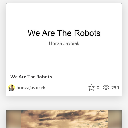
We Are The Robots
honzajavorek
0
290