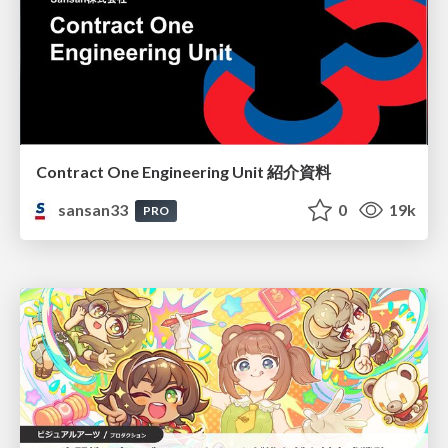
Contract One Engineering Unit 紹介資料
sansan33
0
19k
PRO