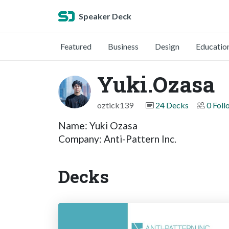
Speaker Deck
Featured
Business
Design
Educatio
Yuki.Ozasa
oztick139
24 Decks
0 Foll
Name: Yuki Ozasa
Company: Anti-Pattern Inc.
Decks