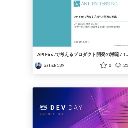
API Firstで考えるプロダクト開発の潮流 / The Trend of Product Developme
oztick139
0
21