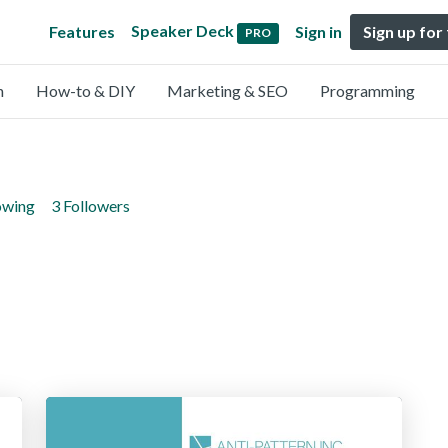
Speaker Deck
Features
Sign in
Sign up for
PRO
n
How-to & DIY
Marketing & SEO
Programming
owing
3 Followers