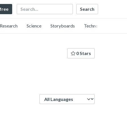
Search
 free
Research
Science
Storyboards
Technology
0 Stars
Language