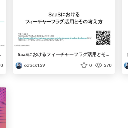
nt with an API-First Approach
SaaSにおけるフィーチャーフラグ活用とその考え方 / Utilizing feature flags in saas and their philosophy
0
oztick139
0
370