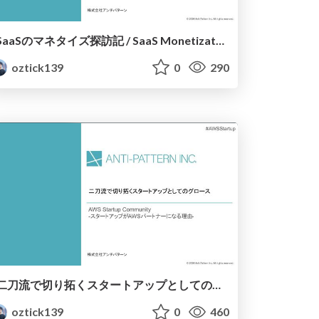
SaaSのマネタイズ探訪記 / SaaS Monetization Explorations
oztick139
0
290
二刀流で切り拓くスタートアップとしてのグロース / Growth of a Startup Pioneering with Dual Expertise
oztick139
0
460