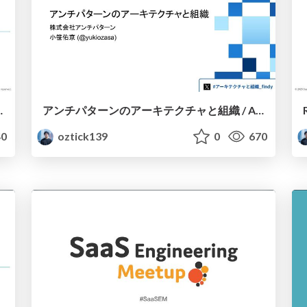
 SaaS to Accelerate Business Growth
アンチパターンのアーキテクチャと組織 / Anti-Pattern Software Architecture and Organization
0
oztick139
0
670