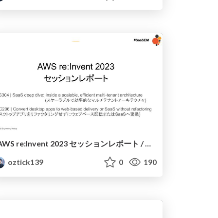
AWS re:Invent 2023 セッションレポート / AWS re:Invent 2023 Session Report
oztick139
0
190