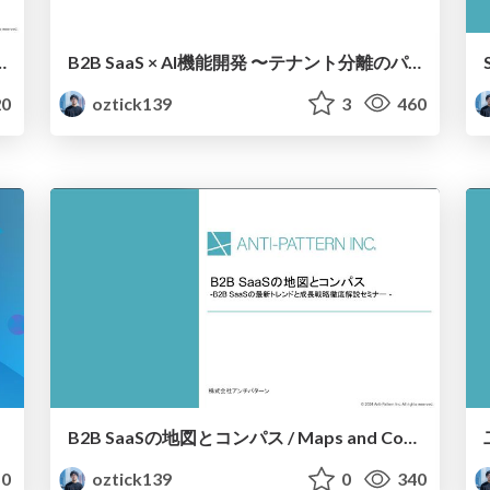
ing models in the era of generative AI
B2B SaaS × AI機能開発 〜テナント分離のパターン解説〜 / B2B SaaS x AI function development - Explanation of tenant separation pattern
0
oztick139
3
460
B2B SaaSの地図とコンパス / Maps and Compasses for B2B SaaS
0
oztick139
0
340