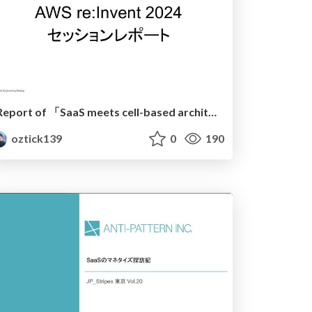
Report of 「SaaS meets cell-based architecture: A natural multi-tenant fit (SAS315)」
oztick139
0
190