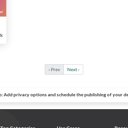
2k
‹ Prev
Next ›
o:
Add privacy options and schedule the publishing of your d