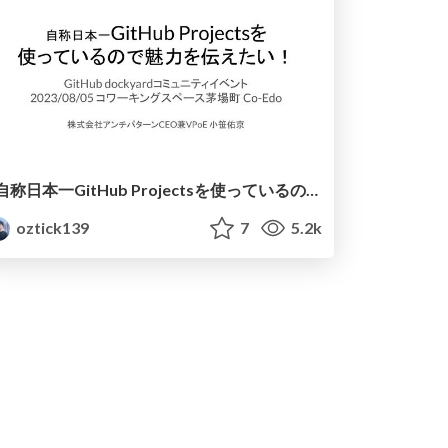
自称日本一GitHub Projectsを使っているので魅力を伝えたい！ / i call myself the best github projects user in japan so ill show you how i use it
oztick139
7
5.2k