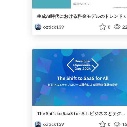
生成AI時代における料金モデルのトレンド / Trends in pric
oztick139
0
22
The Shift to SaaS for All : ビジネスとテクノロジーの融合による開発者体験の変容 / The Shift to SaaS for All
oztick139
0
15