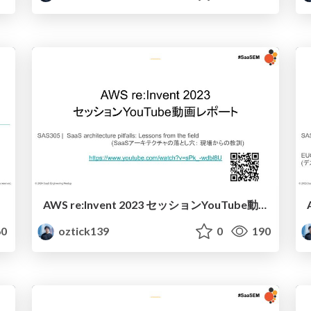
AWS re:Invent 2023 セッションYouTube動画レポート / AWS re:Invent 2023 Session YouTube Video Report
0
oztick139
0
190