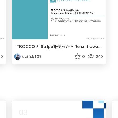
TROCCO と Stripeを使ったら Tenant-aware Telemetryを有効活用できそう！ / Using TROCCO and Stripe, it seems possible to effectively utilize tenant-aware telemetry!
0
oztick139
0
240