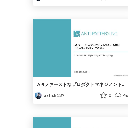
APIファーストなプロダクトマネジメントの実践 〜SaaSus Platformでの例〜 / "Practicing API-First Product Management - An Example with SaaSus Platform
oztick139
0
46