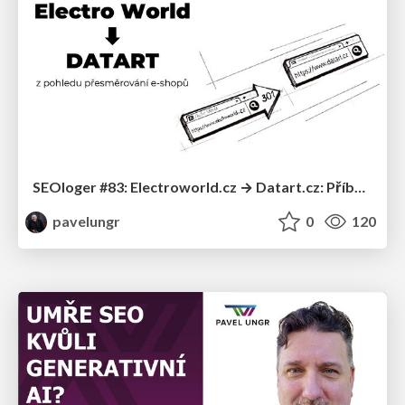
SEOloger #83: Electroworld.cz → Datart.cz: Příběh migrace (Petr Ševčík)
pavelungr
0
120