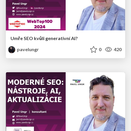
Umře SEO kvůli generativní AI?
pavelungr
0
420