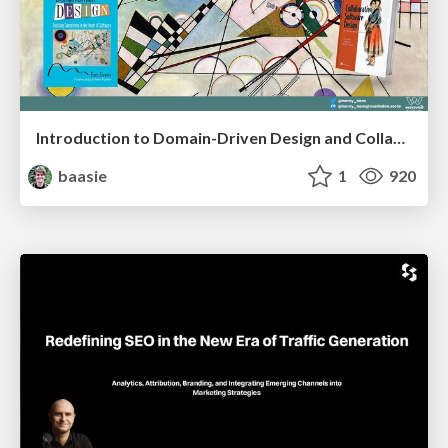
Introduction to Domain-Driven Design and Collaborative software design
baasie
1
920