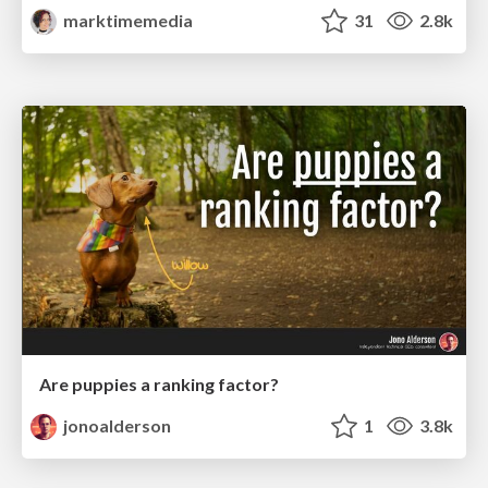
marktimemedia
31
2.8k
Are puppies a ranking factor?
jonoalderson
1
3.8k