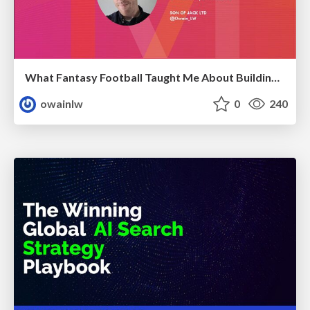
What Fantasy Football Taught Me About Building Nuanced SEO Reports
owainlw
0
240