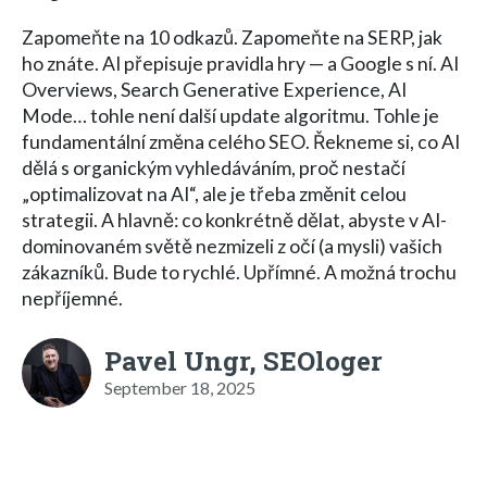
Zapomeňte na 10 odkazů. Zapomeňte na SERP, jak
ho znáte. AI přepisuje pravidla hry — a Google s ní. AI
Overviews, Search Generative Experience, AI
Mode… tohle není další update algoritmu. Tohle je
fundamentální změna celého SEO. Řekneme si, co AI
dělá s organickým vyhledáváním, proč nestačí
„optimalizovat na AI“, ale je třeba změnit celou
strategii. A hlavně: co konkrétně dělat, abyste v AI-
dominovaném světě nezmizeli z očí (a mysli) vašich
zákazníků. Bude to rychlé. Upřímné. A možná trochu
nepříjemné.
Pavel Ungr, SEOloger
September 18, 2025