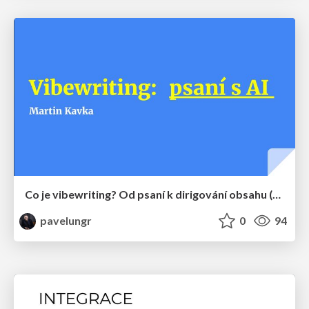
Co je vibewriting? Od psaní k dirigování obsahu (Martin Kavka)
pavelungr
0
94