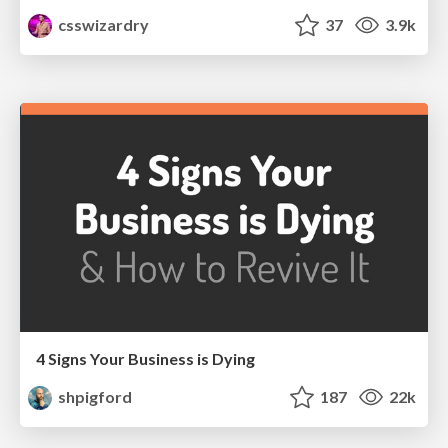
csswizardry
37
3.9k
4 Signs Your Business is Dying
shpigford
187
22k