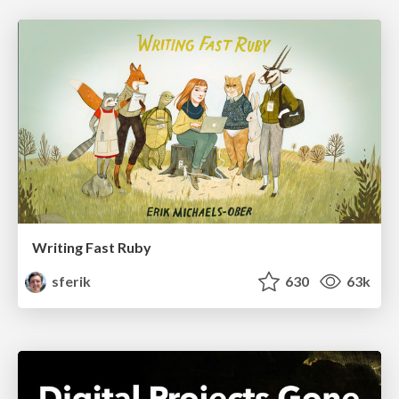
Writing Fast Ruby
sferik
630
63k