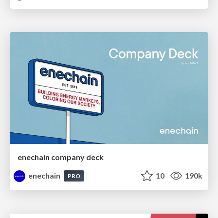
enechain company deck
enechain
10
190k
PRO