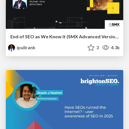
End of SEO as We Know It (SMX Advanced Version)
ipullrank
3
4.3k