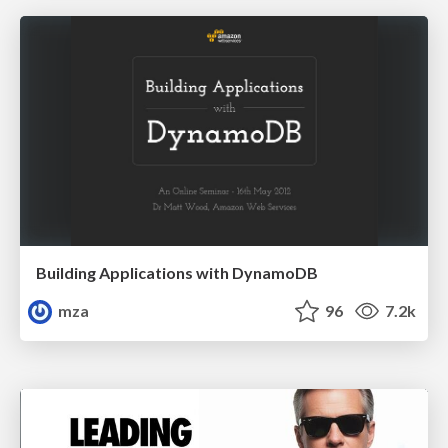
Building Applications with DynamoDB
mza
96
7.2k