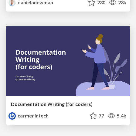
danielanewman
230
23k
Documentation Writing (for coders)
carmenintech
77
5.4k