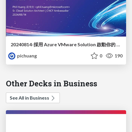
20240814-採用 Azure VMware Solution 啟動你的 Azure 雲端服務
pichuang
0
190
Other Decks in Business
See All in Business