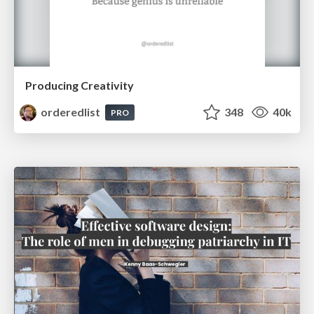
Producing Creativity
orderedlist
348
40k
PRO