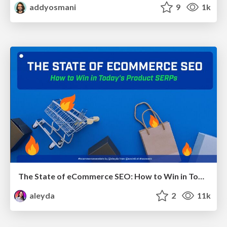
addyosmani
9
1k
The State of eCommerce SEO: How to Win in Today's Products SERPs - #SEOweek
aleyda
2
11k