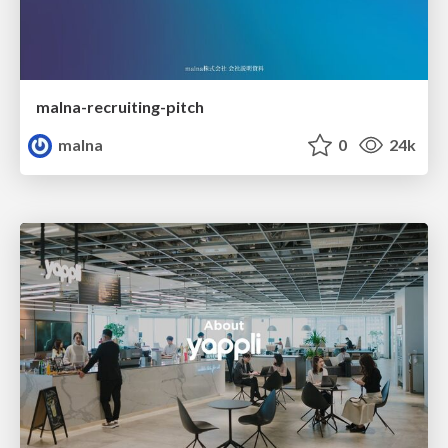
malna-recruiting-pitch
malna
0
24k