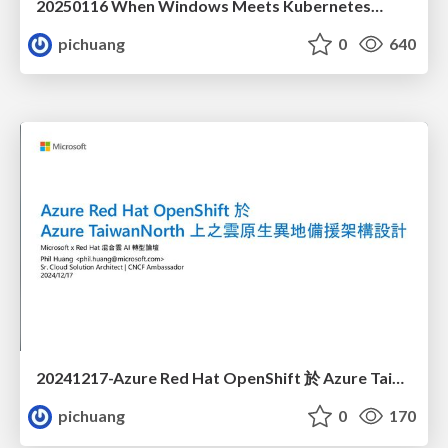
20250116 When Windows Meets Kubernetes…
pichuang
0
640
20241217-Azure Red Hat OpenShift 於 Azure TaiwanNorth 上之雲原生異地備援架構設計
pichuang
0
170