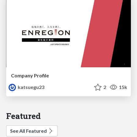
Company Profile
katsuegu23
2
15k
Featured
See All Featured