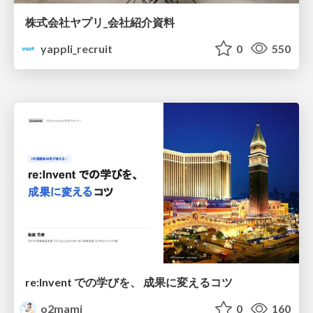
株式会社ヤプリ_会社紹介資料
yappli_recruit
0
550
re:Invent での学びを、 成果に変えるコツ
o2mami
0
160