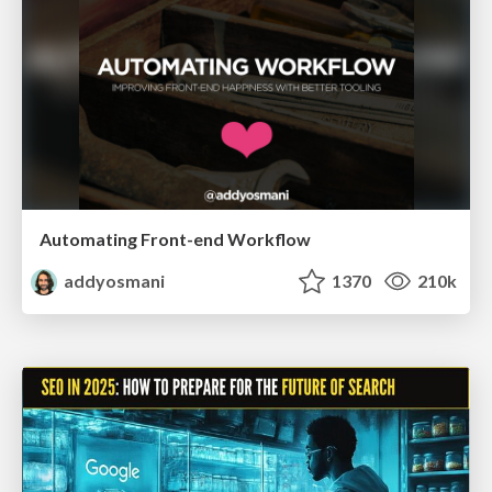
Automating Front-end Workflow
addyosmani
1370
210k