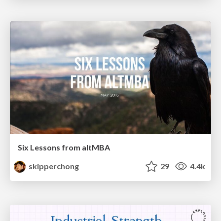
Six Lessons from altMBA
skipperchong
29
4.4k