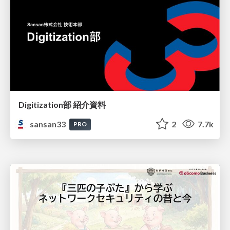
Digitization部 紹介資料
sansan33
2
7.7k
PRO