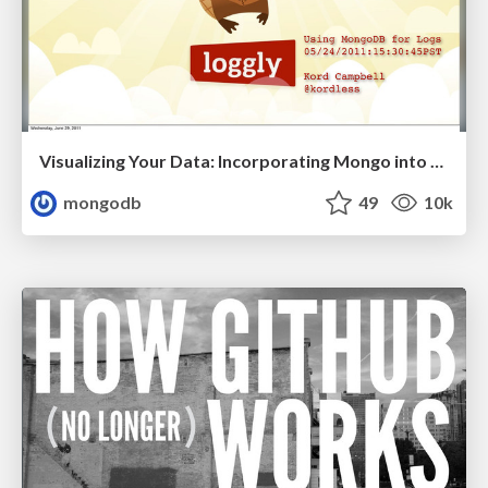
Visualizing Your Data: Incorporating Mongo into Loggly Infrastructure
mongodb
49
10k