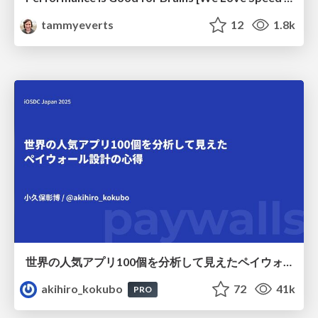
tammyeverts
12
1.8k
世界の人気アプリ100個を分析して見えたペイウォール設計の心得
akihiro_kokubo
72
41k
PRO