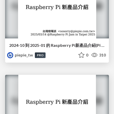
2024-10 到 2025-01 的 Raspberry Pi新產品介紹(Pi 5/16GB, Touch Display 2, Pi 500, Raspberry Pi Monitor, Pico 2W, USB 3 Hub, Raspberry Pi Carbon Removal Credit)(#JAM2025)
piepie_tw
0
310
PRO