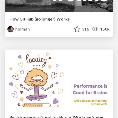
How GitHub (no longer) Works
holman
316
150k
Performance Is Good for Brains [We Love Speed 2024]