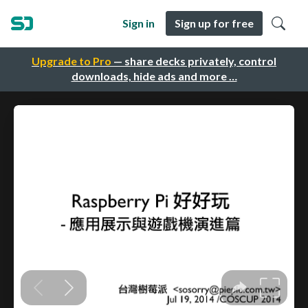
Sign in
Sign up for free
Upgrade to Pro
— share decks privately, control
downloads, hide ads and more …