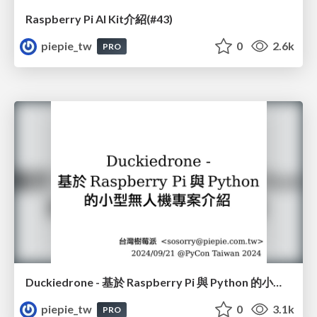
Raspberry Pi AI Kit介紹(#43)
piepie_tw
0
2.6k
PRO
Duckiedrone - 基於 Raspberry Pi 與 Python 的小型無人機專案介紹
piepie_tw
0
3.1k
PRO