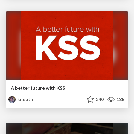
A better future with KSS
kneath
240
18k