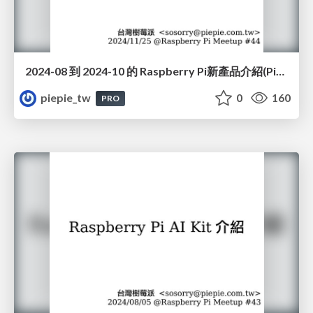
2024-08 到 2024-10 的 Raspberry Pi新產品介紹(Pico 2, microSD, Bumper, AI Camera, AI HAT+)(#44)
piepie_tw
0
160
PRO