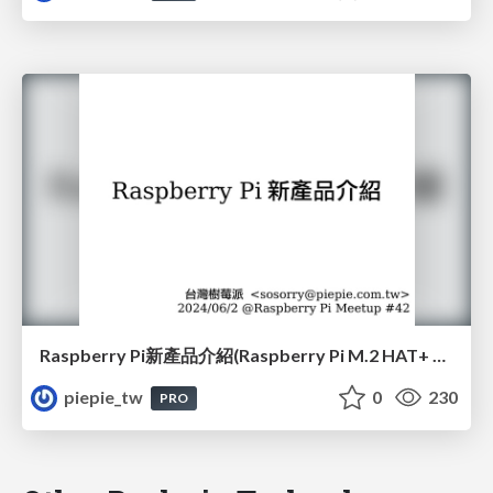
Raspberry Pi新產品介紹(Raspberry Pi M.2 HAT+ 和 Raspberry Pi AI Kit)(#42)
piepie_tw
0
230
PRO