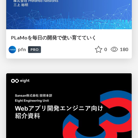
PLaMoを毎日の開発で使い育てていく
pfn
0
180
PRO