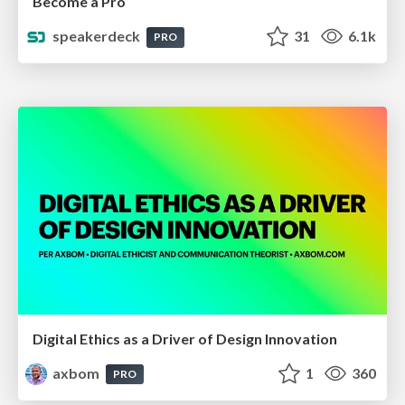
Become a Pro
speakerdeck
31
6.1k
PRO
Digital Ethics as a Driver of Design Innovation
axbom
1
360
PRO