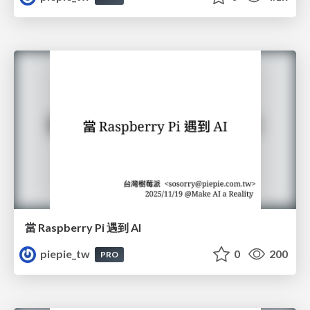
當 Raspberry Pi 遇到 AI
piepie_tw
0
200
PRO