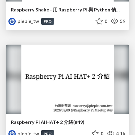
Raspberry Shake - 用 Raspberry Pi 與 Python 偵測地震和監控地球活動
piepie_tw
0
59
PRO
Raspberry Pi AI HAT+ 2 介紹(#49)
piepie_tw
0
4.1k
PRO