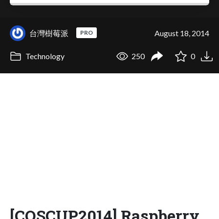
台灣樹莓派
August 18, 2014
PRO
Technology
250
0
[COSCUP2014] Raspberry