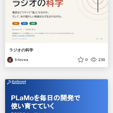
ラジオの科学
frievea
0
230