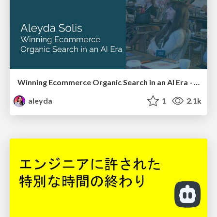
Winning Ecommerce Organic Search in an AI Era - #searchnstuff2025
aleyda
1
2.1k