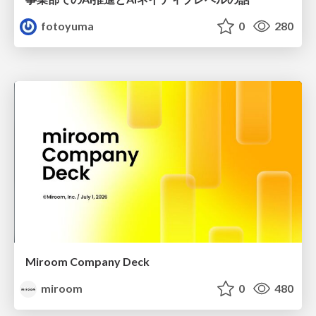
fotoyuma
0
280
Miroom Company Deck
miroom
0
480