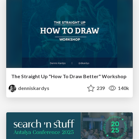
The Straight Up "How To Draw Better" Workshop
denniskardys
239
140k