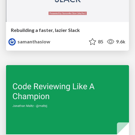
Rebuilding a faster, lazier Slack
samanthasiow
85
9.6k