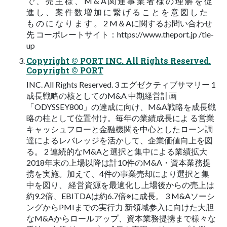
で 、 売 主 様 、 M & A 関 連 事 業 者 様 の 理 解 を 促
進 し 、 案 件 数 増 加 に 繋 げ る こ と を 意 図 し た
も の に な り ま す 。 2 M＆Aに関するお問い合わせ
先 コーポレートサイト：https://www.theport.jp /tie-
up
Copyright © PORT INC. All Rights Reserved.
Copyright © PORT
INC. All Rights Reserved. 3 エグゼクティブサマリー 1
成長戦略の核としてのM&A 中期経営計画
「ODYSSEY800」の達成に向け、M&A戦略を成長戦
略の柱として位置付け。毎年の業績成長によ る営業
キャッシュフローと金融機関を中心としたローン調
達によるレバレッジを活かして、企業価値向上を図
る。 2 連続的なM&Aと選択と集中による業績拡大
2018年末の上場以降は計10件のM&A・資本業務提
携を実施。加えて、4件の事業売却により選択と集
中を図り、 経営資源を最適化し上場後からの売上は
約9.2倍、EBITDAは約6.7倍※に成長。 3 M&Aソーシ
ングからPMIまでの実行力 新領域参入に向けた大胆
なM&Aからロールアップ、資本業務提携まで様々な