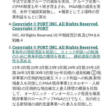
手法で企業グループの成長を実現。グ ループ企業へ
のPMI精度も年々研ぎ澄まされ、M&A後の成長を実
現、全件で減損実績無し。 ※ 概算として上場時の営
業利益をもとに算出
Copyright © PORT INC. All Rights Reserved.
Copyright © PORT
INC. All Rights Reserved. 01 中期経営計画 及びM＆A
戦略 4
Copyright © PORT INC. All Rights Reserved.
5 毎年の増収増益を前提に、ストック利益への転換
のために将来利益の獲得を推進し、 継続成長の蓋然
性を高める
21年3月期 22年3月期 23年3月期 24年3月期 25年3月
期 26年3月期 30年3月期 5か年目標の 成長戦略 ② 既
存事業の圧倒的地位確立 ストック利益への転換 新領
域参入を目指したM&A 既存事業 (エネルギー・人材
領域) の圧倒的な地位確立と参入障壁の構築を目指
して、 オーガニック・インオーガニック投資を徹底
既存事業のロールアップM&Aだけでなく、次の柱と
なる新領域の成約支援事業への 参入を目指した