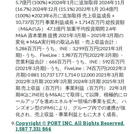
5.7億円 (100%) ※2024年1月に追加取得 2024年11月
(16.7%) 2024年12月 (15.1%) 2022年1月 20.4億円
(100%) ※2023年6月に追加取得 売上収益成長 +
10,737百万円 事業利益成長 + 1,714百万円 総投資額
（M&Aのみ） 47.1億円 加重平均投資期間 2.4年
M&A 資本業務 提携 2021年3月期～2025年3月期の
変化 ※ M&A実行時の取込み額 ・売上収益合計：
5,286百万円 ‐ うち、INE：3,299百万円(2021年3月
期) - うち、FiveLine：1,987百万円(2022年3月期) ・
営業利益合計：666百万円 - うち、INE：592百万円
(2021年3月期) - うち、FiveLine：74百万円(2022年3
月期) 0 881 10,737 177 1,714 0 12,000 2021年3月期
2022年3月期 2023年3月期 2024年3月期 2025年3月
期 売上収益（百万円） 事業利益（百万円） 22年3月
期4QにINE社をM&Aにて取得して以降、積極的にロ
ールアップを進めエネルギー領域の事業を拡大。 ハ
ンズオン型のPMIにより、グループ内での連携が強
化され、売上収益・事業利益ともに大きく成長。
Copyright © PORT INC. All Rights Reserved.
1,587 7,331 864