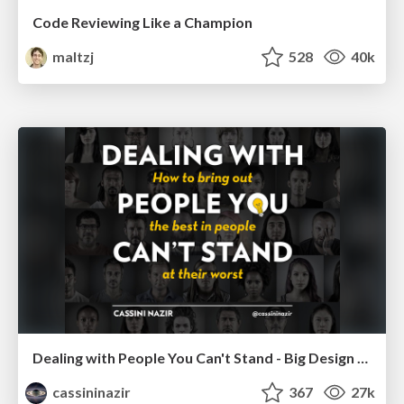
Code Reviewing Like a Champion
maltzj
528
40k
Dealing with People You Can't Stand - Big Design 2015
cassininazir
367
27k