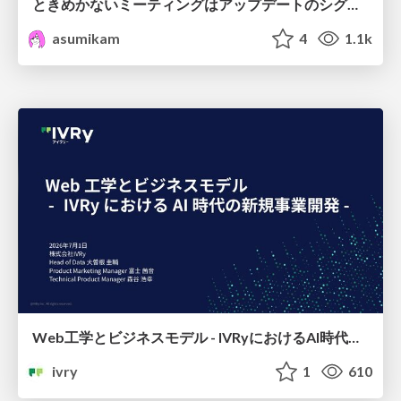
ときめかないミーティングはアップデートのシグナル #scrumosaka
asumikam
4
1.1k
Web工学とビジネスモデル - IVRyにおけるAI時代の新規事業開発 -
ivry
1
610