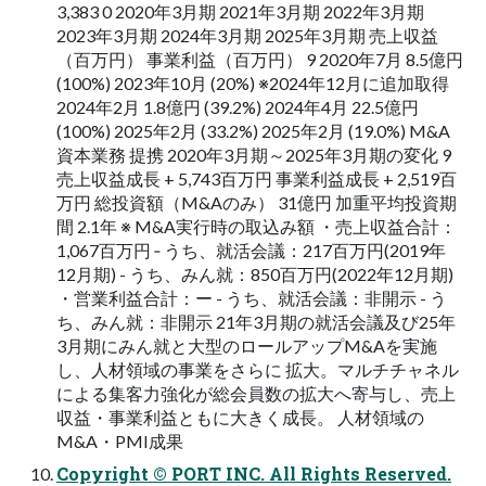
3,383 0 2020年3月期 2021年3月期 2022年3月期
2023年3月期 2024年3月期 2025年3月期 売上収益
（百万円） 事業利益（百万円） 9 2020年7月 8.5億円
(100%) 2023年10月 (20%) ※2024年12月に追加取得
2024年2月 1.8億円 (39.2%) 2024年4月 22.5億円
(100%) 2025年2月 (33.2%) 2025年2月 (19.0%) M&A
資本業務 提携 2020年3月期～2025年3月期の変化 9
売上収益成長 + 5,743百万円 事業利益成長 + 2,519百
万円 総投資額（M&Aのみ） 31億円 加重平均投資期
間 2.1年 ※ M&A実行時の取込み額 ・売上収益合計：
1,067百万円 ‐ うち、就活会議：217百万円(2019年
12月期) - うち、みん就：850百万円(2022年12月期)
・営業利益合計：ー - うち、就活会議：非開示 - う
ち、みん就：非開示 21年3月期の就活会議及び25年
3月期にみん就と大型のロールアップM&Aを実施
し、人材領域の事業をさらに 拡大。マルチチャネル
による集客力強化が総会員数の拡大へ寄与し、売上
収益・事業利益ともに大きく成長。 人材領域の
M&A・PMI成果
Copyright © PORT INC. All Rights Reserved.