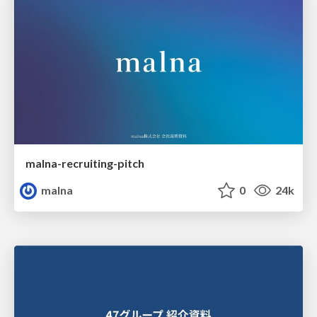
malna-recruiting-pitch
malna
0
24k