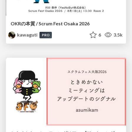
OKRの本質 / Scrum Fest Osaka 2026
kawaguti
6
3.5k
PRO