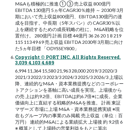
M&Aも積極的に推進 ① ③ 売上収益 800億円
EBITDA 130億円 5ヵ年CAGR30％維持 ～ 2030年3月
期において売上収益800億円、EBITDA130億円の達
成を目指す。中長期（5年スパン）の CAGR30％以
上を継続するための成長戦略の柱に、M&A戦略を位
置付け。 280億円 計画 目標 44億円 36 26 20 1 8 219
115 113 49 69 売上収益 EBITDA 2030年3月期に向け
た5ヵ年目標 「ODYSSEY800」
Copyright © PORT INC. All Rights Reserved.
3,039 4,103 4,689
6,994 11,364 15,580 21,963 28,000 2019/3 2020/3
2021/3 2022/3 2023/3 2024/3 2025/3 2026/3 上場以
降、連続的なM&A・資本業務提携などのコーポレー
トアクションを基軸に高い成長を実現。上場後から
の売 上は約9.2倍、EBITDAは約6.7倍※に成長。企業
価値向上に直結する戦略的M&Aを推進。 計画 東証
マザーズ 市場に上場 M&A・資本業務提携実績 ※現
在もグループ内の事業のみ掲載 売上収益（単位：百
万円） 連続的M&Aによる業績拡大 上場後 約 9.2倍 6
※ 概算として上場時の営業利益をもとに算出